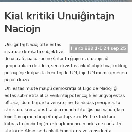
Kial kritiki Unuiĝintajn
Naciojn
Unuiĝintaj Nacioj ofte estas
HeKo 889 1-E 24 sep 25
institucio kritikata subjektive,
de unu aŭ alia partio ne ŝatanta ĝiajn rezoluciojn aŭ
geopolitikajn decidojn; sed ekzistas ankaŭ objektivaj kritikoj,
pri kiuj foje kulpas la kreintoj de UN, foje UN mem: ni menciu
po unu kazo.
UN estas multe malpli demokratia ol Ligo de Nacioj: ĝi
estas submetita al la venkintaj potencoj, kies lingvoj estas
oﬁcialaj, dum tiuj de la venkitoj ne. Ni aludas precipe al la
strukturo kreita post la dua mondmilito, ĝis nun valida, kun
kvin ĉiamaj membroj eĉ rajtantaj vetoi. Pri tiu strukturo
kulpas la fondintoj (inter kiuj komence mankis ne nur la tri
ŝtatoj de Akso, sed ankaŭ Francio, prave konsiderita