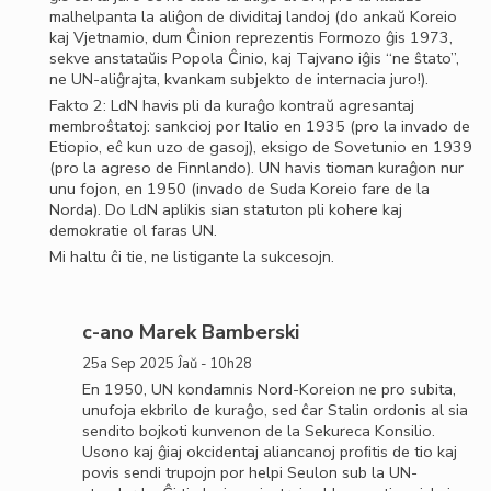
malhelpanta la aliĝon de dividitaj landoj (do ankaŭ Koreio
kaj Vjetnamio, dum Ĉinion reprezentis Formozo ĝis 1973,
sekve anstataŭis Popola Ĉinio, kaj Tajvano iĝis “ne ŝtato”,
ne UN-aliĝrajta, kvankam subjekto de internacia juro!).
Fakto 2: LdN havis pli da kuraĝo kontraŭ agresantaj
membroŝtatoj: sankcioj por Italio en 1935 (pro la invado de
Etiopio, eĉ kun uzo de gasoj), eksigo de Sovetunio en 1939
(pro la agreso de Finnlando). UN havis tioman kuraĝon nur
unu fojon, en 1950 (invado de Suda Koreio fare de la
Norda). Do LdN aplikis sian statuton pli kohere kaj
demokratie ol faras UN.
Mi haltu ĉi tie, ne listigante la sukcesojn.
c-ano Marek Bamberski
25a Sep 2025 Ĵaŭ - 10h28
En 1950, UN kondamnis Nord-Koreion ne pro subita,
unufoja ekbrilo de kuraĝo, sed ĉar Stalin ordonis al sia
sendito bojkoti kunvenon de la Sekureca Konsilio.
Usono kaj ĝiaj okcidentaj aliancanoj proﬁtis de tio kaj
povis sendi trupojn por helpi Seulon sub la UN-