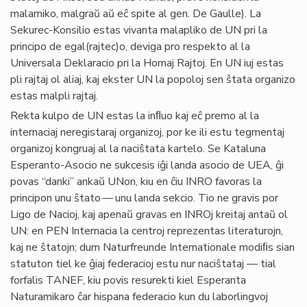
malamiko, malgraŭ aŭ eĉ spite al gen. De Gaulle). La
Sekurec-Konsilio estas vivanta malapliko de UN pri la
principo de egal(rajtec)o, deviga pro respekto al la
Universala Deklaracio pri la Homaj Rajtoj. En UN iuj estas
pli rajtaj ol aliaj, kaj ekster UN la popoloj sen ŝtata organizo
estas malpli rajtaj.
Rekta kulpo de UN estas la inﬂuo kaj eĉ premo al la
internaciaj neregistaraj organizoj, por ke ili estu tegmentaj
organizoj kongruaj al la naciŝtata kartelo. Se Kataluna
Esperanto-Asocio ne sukcesis iĝi landa asocio de UEA, ĝi
povas “danki” ankaŭ UNon, kiu en ĉiu INRO favoras la
principon unu ŝtato — unu landa sekcio. Tio ne gravis por
Ligo de Nacioj, kaj apenaŭ gravas en INROj kreitaj antaŭ ol
UN: en PEN Internacia la centroj reprezentas literaturojn,
kaj ne ŝtatojn; dum Naturfreunde Internationale modiﬁs sian
statuton tiel ke ĝiaj federacioj estu nur naciŝtataj — tial
forfalis TANEF, kiu povis resurekti kiel Esperanta
Naturamikaro ĉar hispana federacio kun du laborlingvoj