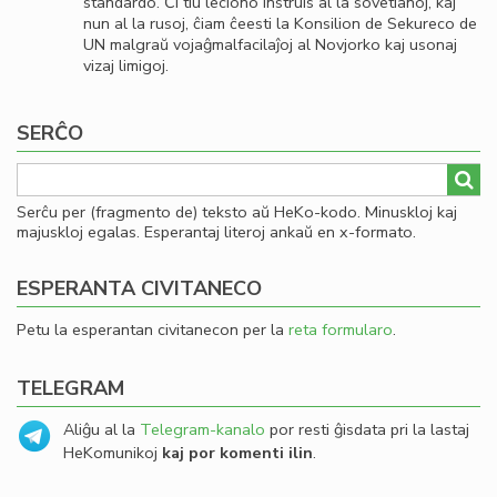
standardo. Ĉi tiu leciono instruis al la sovetianoj, kaj
nun al la rusoj, ĉiam ĉeesti la Konsilion de Sekureco de
UN malgraŭ vojaĝmalfacilaĵoj al Novjorko kaj usonaj
vizaj limigoj.
SERĈO
Serĉu per (fragmento de) teksto aŭ HeKo-kodo. Minuskloj kaj
majuskloj egalas. Esperantaj literoj ankaŭ en x-formato.
ESPERANTA CIVITANECO
Petu la esperantan civitanecon per la
reta formularo
.
TELEGRAM
Aliĝu al la
Telegram-kanalo
por resti ĝisdata pri la lastaj
HeKomunikoj
kaj por komenti ilin
.