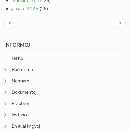
februaro 2025
(26)
januaro 2025
(26)
Pagination
Antaŭa
Next
paĝo
page
INFORMOJ
HeKo
Raŭmismo
Normaro
Dokumentoj
Establoj
Instancoj
En aliaj lingvoj