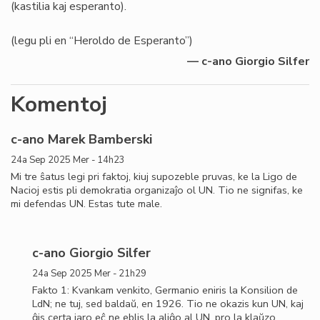
(kastilia kaj esperanto).
(legu pli en “Heroldo de Esperanto”)
— c-ano Giorgio Silfer
Komentoj
c-ano Marek Bamberski
24a Sep 2025 Mer - 14h23
Mi tre ŝatus legi pri faktoj, kiuj supozeble pruvas, ke la Ligo de
Nacioj estis pli demokratia organizaĵo ol UN. Tio ne signifas, ke
mi defendas UN. Estas tute male.
c-ano Giorgio Silfer
24a Sep 2025 Mer - 21h29
Fakto 1: Kvankam venkito, Germanio eniris la Konsilion de
LdN; ne tuj, sed baldaŭ, en 1926. Tio ne okazis kun UN, kaj
ĝis certa jaro eĉ ne eblis la aliĝo al UN, pro la klaŭzo