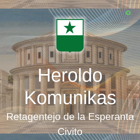
Skip
to
main
content
Heroldo
Komunikas
Retagentejo de la Esperanta
Civito