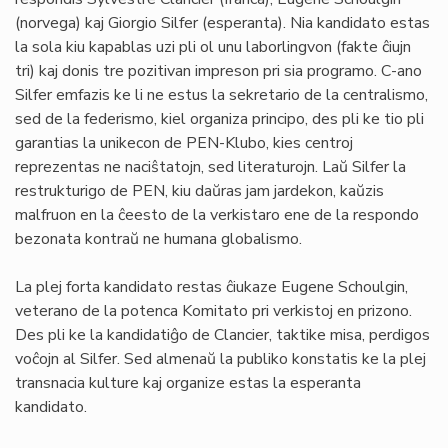
(norvega) kaj Giorgio Silfer (esperanta). Nia kandidato estas
la sola kiu kapablas uzi pli ol unu laborlingvon (fakte ĉiujn
tri) kaj donis tre pozitivan impreson pri sia programo. C-ano
Silfer emfazis ke li ne estus la sekretario de la centralismo,
sed de la federismo, kiel organiza principo, des pli ke tio pli
garantias la unikecon de PEN-Klubo, kies centroj
reprezentas ne naciŝtatojn, sed literaturojn. Laŭ Silfer la
restrukturigo de PEN, kiu daŭras jam jardekon, kaŭzis
malfruon en la ĉeesto de la verkistaro ene de la respondo
bezonata kontraŭ ne humana globalismo.
La plej forta kandidato restas ĉiukaze Eugene Schoulgin,
veterano de la potenca Komitato pri verkistoj en prizono.
Des pli ke la kandidatiĝo de Clancier, taktike misa, perdigos
voĉojn al Silfer. Sed almenaŭ la publiko konstatis ke la plej
transnacia kulture kaj organize estas la esperanta
kandidato.