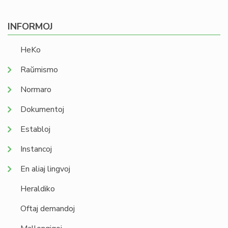
paĝo
page
INFORMOJ
HeKo
Raŭmismo
Normaro
Dokumentoj
Establoj
Instancoj
En aliaj lingvoj
Heraldiko
Oftaj demandoj