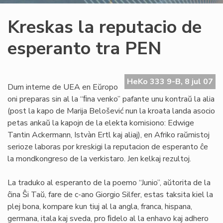
Kreskas la reputacio de
esperanto tra PEN
HeKo 333 9-B, 8 jul 07
Dum interne de UEA en Eŭropo
oni preparas sin al la “ﬁna venko” pafante unu kontraŭ la alia
(post la kapo de Marija Belošević nun la kroata landa asocio
petas ankaŭ la kapojn de la elekta komisiono: Edwige
Tantin Ackermann, Istvàn Ertl kaj aliaj), en Afriko raŭmistoj
serioze laboras por kreskigi la reputacion de esperanto ĉe
la mondkongreso de la verkistaro. Jen kelkaj rezultoj.
La traduko al esperanto de la poemo “Junio”, aŭtorita de la
ĉina Ŝi Taŭ, fare de c-ano Giorgio Silfer, estas taksita kiel la
plej bona, kompare kun tiuj al la angla, franca, hispana,
germana, itala kaj sveda, pro ﬁdelo al la enhavo kaj adhero