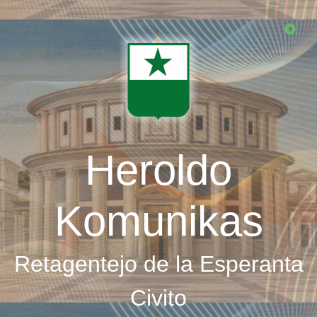
Skip
to
main
content
Heroldo
Komunikas
Retagentejo de la Esperanta
Civito