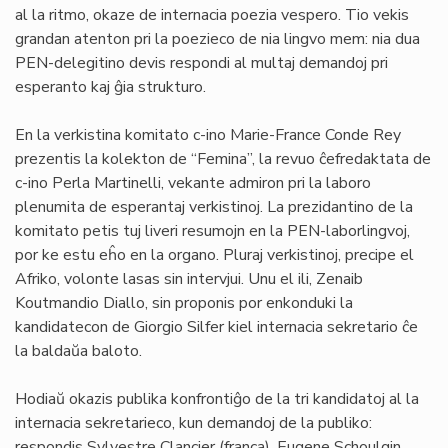
al la ritmo, okaze de internacia poezia vespero. Tio vekis
grandan atenton pri la poezieco de nia lingvo mem: nia dua
PEN-delegitino devis respondi al multaj demandoj pri
esperanto kaj ĝia strukturo.
En la verkistina komitato c-ino Marie-France Conde Rey
prezentis la kolekton de “Femina”, la revuo ĉefredaktata de
c-ino Perla Martinelli, vekante admiron pri la laboro
plenumita de esperantaj verkistinoj. La prezidantino de la
komitato petis tuj liveri resumojn en la PEN-laborlingvoj,
por ke estu eĥo en la organo. Pluraj verkistinoj, precipe el
Afriko, volonte lasas sin intervjui. Unu el ili, Zenaib
Koutmandio Diallo, sin proponis por enkonduki la
kandidatecon de Giorgio Silfer kiel internacia sekretario ĉe
la baldaŭa baloto.
Hodiaŭ okazis publika konfrontiĝo de la tri kandidatoj al la
internacia sekretarieco, kun demandoj de la publiko:
respondis Sylvestre Clancier (franca), Eugene Schoulgin