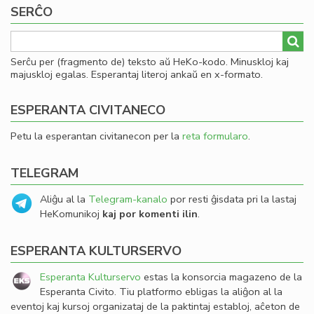
SERĈO
Serĉu per (fragmento de) teksto aŭ HeKo-kodo. Minuskloj kaj
majuskloj egalas. Esperantaj literoj ankaŭ en x-formato.
ESPERANTA CIVITANECO
Petu la esperantan civitanecon per la
reta formularo
.
TELEGRAM
Aliĝu al la
Telegram-kanalo
por resti ĝisdata pri la lastaj
HeKomunikoj
kaj por komenti ilin
.
ESPERANTA KULTURSERVO
Esperanta Kulturservo
estas la konsorcia magazeno de la
Esperanta Civito. Tiu platformo ebligas la aliĝon al la
eventoj kaj kursoj organizataj de la paktintaj establoj, aĉeton de