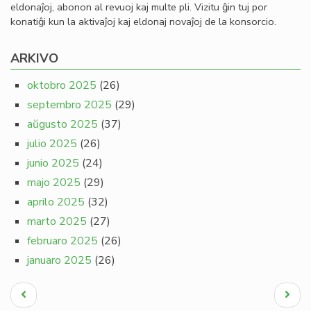
eldonaĵoj, abonon al revuoj kaj multe pli. Vizitu ĝin tuj por
konatiĝi kun la aktivaĵoj kaj eldonaj novaĵoj de la konsorcio.
ARKIVO
oktobro 2025
(26)
septembro 2025
(29)
aŭgusto 2025
(37)
julio 2025
(26)
junio 2025
(24)
majo 2025
(29)
aprilo 2025
(32)
marto 2025
(27)
februaro 2025
(26)
januaro 2025
(26)
Pagination
Antaŭa
Next