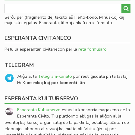
Serĉu per (fragmento de) teksto aŭ HeKo-kodo. Minuskloj kaj
majuskloj egalas. Esperantaj literoj ankaŭ en x-formato.
ESPERANTA CIVITANECO
Petu la esperantan civitanecon per la
reta formularo
.
TELEGRAM
Aliĝu al la
Telegram-kanalo
por resti ĝisdata pri la lastaj
HeKomunikoj
kaj por komenti ilin
.
ESPERANTA KULTURSERVO
Esperanta Kulturservo
estas la konsorcia magazeno de la
Esperanta Civito. Tiu platformo ebligas la aliĝon al la
eventoj kaj kursoj organizataj de la paktintaj establoj, aĉeton de
eldonaĵoj, abonon al revuoj kaj multe pli. Vizitu ĝin tuj por