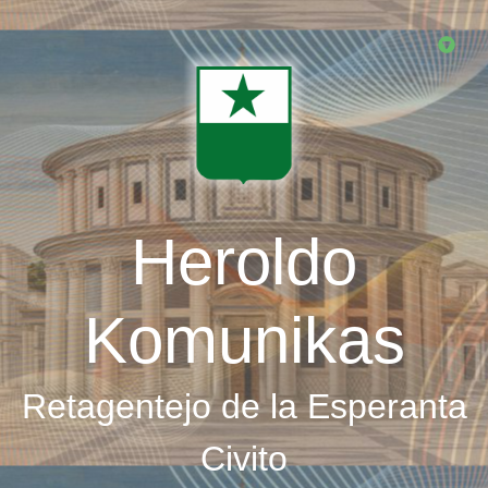
Skip
to
main
content
Heroldo
Komunikas
Retagentejo de la Esperanta
Civito