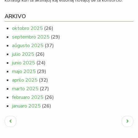
konatiĝi kun la aktivaĵoj kaj eldonaj novaĵoj de la konsorcio.
ARKIVO
oktobro 2025
(26)
septembro 2025
(29)
aŭgusto 2025
(37)
julio 2025
(26)
junio 2025
(24)
majo 2025
(29)
aprilo 2025
(32)
marto 2025
(27)
februaro 2025
(26)
januaro 2025
(26)
Pagination
Antaŭa
Next
paĝo
page