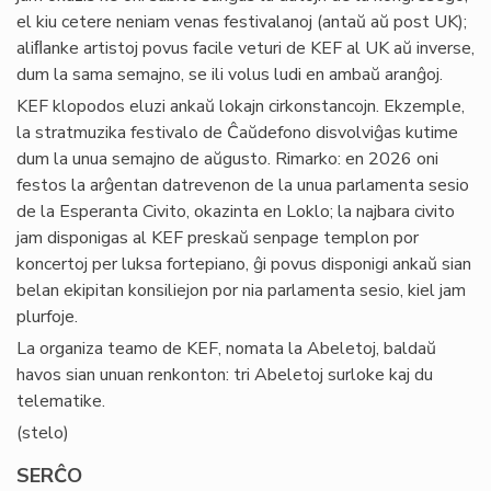
el kiu cetere neniam venas festivalanoj (antaŭ aŭ post UK);
aliﬂanke artistoj povus facile veturi de KEF al UK aŭ inverse,
dum la sama semajno, se ili volus ludi en ambaŭ aranĝoj.
KEF klopodos eluzi ankaŭ lokajn cirkonstancojn. Ekzemple,
la stratmuzika festivalo de Ĉaŭdefono disvolviĝas kutime
dum la unua semajno de aŭgusto. Rimarko: en 2026 oni
festos la arĝentan datrevenon de la unua parlamenta sesio
de la Esperanta Civito, okazinta en Loklo; la najbara civito
jam disponigas al KEF preskaŭ senpage templon por
koncertoj per luksa fortepiano, ĝi povus disponigi ankaŭ sian
belan ekipitan konsiliejon por nia parlamenta sesio, kiel jam
plurfoje.
La organiza teamo de KEF, nomata la Abeletoj, baldaŭ
havos sian unuan renkonton: tri Abeletoj surloke kaj du
telematike.
(stelo)
SERĈO