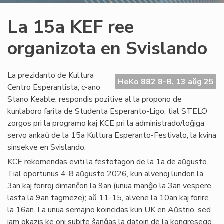
La 15a KEF ree
organizota en Svislando
La prezidanto de Kultura
HeKo 882 8-B, 13 aŭg 25
Centro Esperantista, c-ano
Stano Keable, respondis pozitive al la propono de
kunlaboro farita de Studenta Esperanto-Ligo: tial STELO
zorgos pri la programo kaj KCE pri la administrado/loĝiga
servo ankaŭ de la 15a Kultura Esperanto-Festivalo, la kvina
sinsekve en Svislando.
KCE rekomendas eviti la festotagon de la 1a de aŭgusto.
Tial oportunus 4-8 aŭgusto 2026, kun alvenoj lundon la
3an kaj foriroj dimanĉon la 9an (unua manĝo la 3an vespere,
lasta la 9an tagmeze); aŭ 11-15, alvene la 10an kaj forire
la 16an. La unua semajno koincidas kun UK en Aŭstrio, sed
jam okazis ke oni subite ŝanĝas la datojn de la kongresego,