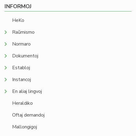
INFORMOJ
HeKo
Raŭmismo
Normaro
Dokumentoj
Establoj
Instancoj
En aliaj lingvoj
Heraldiko
Oftaj demandoj
Mallongigoj