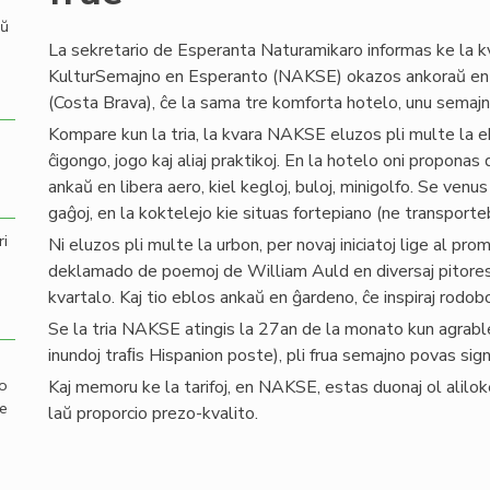
aŭ
La sekretario de Esperanta Naturamikaro informas ke la 
KulturSemajno en Esperanto (NAKSE) okazos ankoraŭ e
(Costa Brava), ĉe la sama tre komforta hotelo, unu semajn
Kompare kun la tria, la kvara NAKSE eluzos pli multe la eb
ĉigongo, jogo kaj aliaj praktikoj. En la hotelo oni proponas
ankaŭ en libera aero, kiel kegloj, buloj, minigolfo. Se venu
gaĝoj, en la koktelejo kie situas fortepiano (ne transporteb
ri
Ni eluzos pli multe la urbon, per novaj iniciatoj lige al pr
deklamado de poemoj de William Auld en diversaj pitore
kvartalo. Kaj tio eblos ankaŭ en ĝardeno, ĉe inspiraj rodobo
Se la tria NAKSE atingis la 27an de la monato kun agrab
inundoj traﬁs Hispanion poste), pli frua semajno povas si
mo
Kaj memoru ke la tarifoj, en NAKSE, estas duonaj ol alilo
de
laŭ proporcio prezo-kvalito.