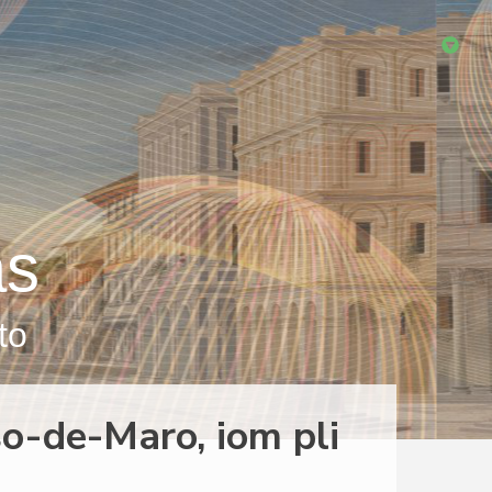
as
to
o-de-Maro, iom pli