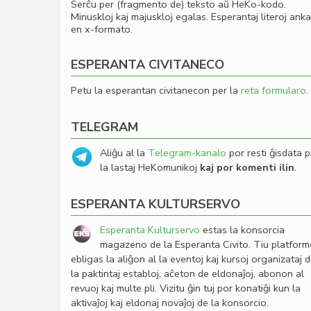
Serĉu per (fragmento de) teksto aŭ HeKo-kodo.
Minuskloj kaj majuskloj egalas. Esperantaj literoj ank
en x-formato.
ESPERANTA CIVITANECO
Petu la esperantan civitanecon per la
reta formularo
.
TELEGRAM
Aliĝu al la
Telegram-kanalo
por resti ĝisdata p
la lastaj HeKomunikoj
kaj por komenti ilin
.
ESPERANTA KULTURSERVO
Esperanta Kulturservo
estas la konsorcia
magazeno de la Esperanta Civito. Tiu platfor
ebligas la aliĝon al la eventoj kaj kursoj organizataj 
la paktintaj establoj, aĉeton de eldonaĵoj, abonon al
revuoj kaj multe pli. Vizitu ĝin tuj por konatiĝi kun la
aktivaĵoj kaj eldonaj novaĵoj de la konsorcio.