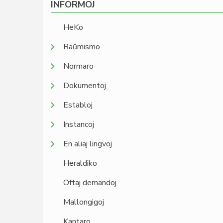
INFORMOJ
HeKo
Raŭmismo
Normaro
Dokumentoj
Establoj
Instancoj
En aliaj lingvoj
Heraldiko
Oftaj demandoj
Mallongigoj
Kantaro