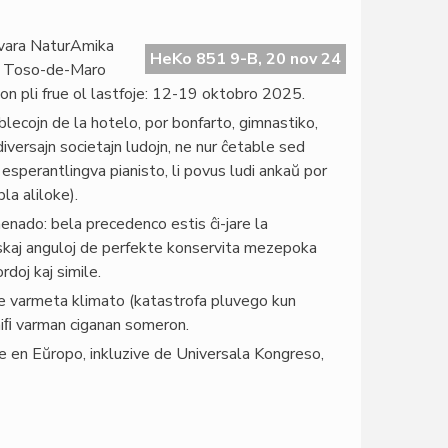
kvara NaturAmika
HeKo 851 9-B, 20 nov 24
n Toso-de-Maro
on pli frue ol lastfoje: 12-19 oktobro 2025.
lecojn de la hotelo, por bonfarto, gimnastiko,
 diversajn societajn ludojn, ne nur ĉetable sed
s esperantlingva pianisto, li povus ludi ankaŭ por
la aliloke).
omenado: bela precedenco estis ĉi-jare la
skaj anguloj de perfekte konservita mezepoka
rdoj kaj simile.
le varmeta klimato (katastrofa pluvego kun
gniﬁ varman ciganan someron.
ke en Eŭropo, inkluzive de Universala Kongreso,