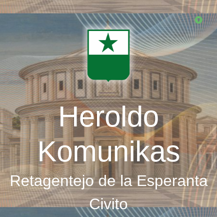
Skip
to
main
content
Heroldo
Komunikas
Retagentejo de la Esperanta
Civito