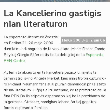
La Kancelierino gastigis
nian literaturon
La esperanto-literaturo ĉeestis
HeKo 300 3-B, 2 jun 06
en Berlino 21-26 majo 2006
dum la mondkongreso de la verkistaro. Marie-France Conde
Rey kaj Giorgio Silfer estis tie la delegitoj de la
Esperanta
PEN-Centro
.
Al fermita akcepto en la kanceliera palaco ilin invitis la
ĉefministro, s-ino Angela Merkel, kies ministro pri kulturo d-
ro Michael Naumann faris al ili plurajn demandojn pri la stato
de nia literaturo. Li ĝojis aŭdi, interalie, ke la prezidinto de la
ĉina PEN Ba Jin scipovis esperanton, kaj ke la prezidanto de
la germana, Strasser, nomighas Johano ĉar liaj gepatroj
formis esperanto-familion.