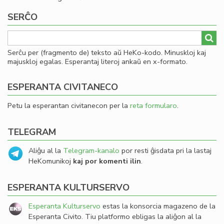
SERĈO
Serĉu per (fragmento de) teksto aŭ HeKo-kodo. Minuskloj kaj
majuskloj egalas. Esperantaj literoj ankaŭ en x-formato.
ESPERANTA CIVITANECO
Petu la esperantan civitanecon per la
reta formularo
.
TELEGRAM
Aliĝu al la
Telegram-kanalo
por resti ĝisdata pri la lastaj
HeKomunikoj
kaj por komenti ilin
.
ESPERANTA KULTURSERVO
Esperanta Kulturservo
estas la konsorcia magazeno de la
Esperanta Civito. Tiu platformo ebligas la aliĝon al la