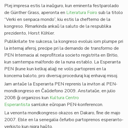
Plej impresa estis la inaŭguro, kun eminenta festparolado
de Günther Grass, aperonta en
Literatura Foiro
sub la titolo
“Verki en senpaca mondo”, kiu estis la cheftemo de la
kongreso. Rimarkinda ankaŭ la saluto de la respublika
prezidento, Horst Köhler.
Publikrilate tre sukcesa, la kongreso evoluis iom plumpe pri
la internaj aferoj, precipe pri la demando de transformo de
PEN Internacia al neproﬁtcela societo registrita en Britio,
kun samtempa malfondo de la nuna establo. La Esperanta
PEN (kune kun kelkaj aliaj) ne volis partopreni en la
koncerna baloto, pro diversaj proceduraj kaj enhavaj misoj.
Jam antaŭe la Esperanta PEN reprenis la inviton al PEN-
mondkongreso en Ĉaŭdefono 2009. Anstataŭe, en julio
2008 ĝi organizos kun
Kultura Centro
Esperantista
samloke eŭropan PEN-konferencon.
La venonta mondkongreso okazos en Dakaro, ﬁne de majo
2007. Eble en la senegalia ĉefurbo partoprenos esperanto-
verkisto kun nigra haŭto.