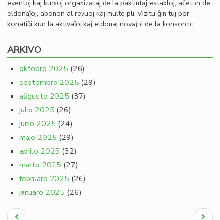
eventoj kaj kursoj organizataj de la paktintaj establoj, aĉeton de
eldonaĵoj, abonon al revuoj kaj multe pli. Vizitu ĝin tuj por
konatiĝi kun la aktivaĵoj kaj eldonaj novaĵoj de la konsorcio.
ARKIVO
oktobro 2025
(26)
septembro 2025
(29)
aŭgusto 2025
(37)
julio 2025
(26)
junio 2025
(24)
majo 2025
(29)
aprilo 2025
(32)
marto 2025
(27)
februaro 2025
(26)
januaro 2025
(26)
Pagination
Antaŭa
Next