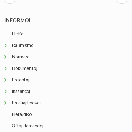
paĝo
page
INFORMOJ
HeKo
Raŭmismo
Normaro
Dokumentoj
Establoj
Instancoj
En aliaj lingvoj
Heraldiko
Oftaj demandoj