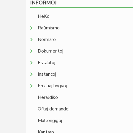
INFORMOJ
HeKo
Raŭmismo
Normaro
Dokumentoj
Establoj
Instancoj
En aliaj lingvoj
Heraldiko
Oftaj demandoj
Mallongigoj
Kantaro