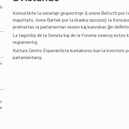
aŭ
Konsultinte la senatajn grupestrojn (Lorena Bellotti por l
majoritato, Anna Bartek por la blanka opozicio) la Konsulo, 
prokrastas la parlamentan sesion kaj kunvokas ĝin deﬁnit
La tagordoj de la Senata kaj de la Foruma seancoj estos ko
reglamentoj.
Kultura Centro Esperantista kunlaboros kun la kvestoro por
parlamentanoj.
ri
mo
de