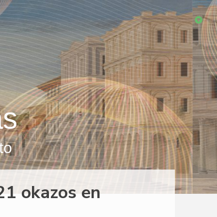
as
to
21 okazos en