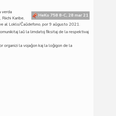
a verda
HeKo 758 8-C, 28 mar 21
Riichi Karibe,
ive al Loklo/Ĉaŭdefono, por 9 aŭgusto 2021.
munikitaj laŭ la limdatoj ﬁksitaj de la respektivaj
 organizi la vojaĝon kaj la loĝigon de la