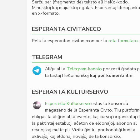
Serĉu per (fragmento de) teksto aŭ HeKo-kodo.
Minuskloj kaj majuskloj egalas. Esperantaj literoj ank
en x-formato.
ESPERANTA CIVITANECO
Petu la esperantan civitanecon per la
reta formularo
.
TELEGRAM
Aliĝu al la
Telegram-kanalo
por resti ĝisdata p
la lastaj HeKomunikoj
kaj por komenti ilin
.
ESPERANTA KULTURSERVO
Esperanta Kulturservo
estas la konsorcia
magazeno de la Esperanta Civito. Tiu platfor
ebligas la aliĝon al la eventoj kaj kursoj organizataj 
la paktintaj establoj, aĉeton de eldonaĵoj, abonon al
revuoj kaj multe pli. Vizitu ĝin tuj por konatiĝi kun la
aktivaĵoj kaj eldonaj novaĵoj de la konsorcio.