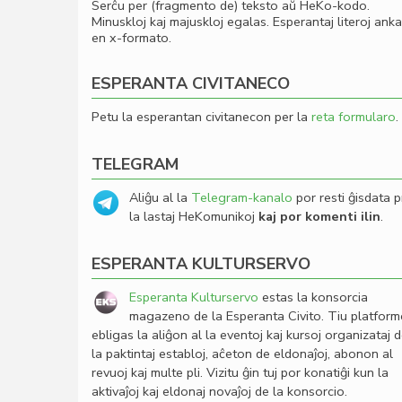
Serĉu per (fragmento de) teksto aŭ HeKo-kodo.
Minuskloj kaj majuskloj egalas. Esperantaj literoj ank
en x-formato.
ESPERANTA CIVITANECO
Petu la esperantan civitanecon per la
reta formularo
.
TELEGRAM
Aliĝu al la
Telegram-kanalo
por resti ĝisdata p
la lastaj HeKomunikoj
kaj por komenti ilin
.
ESPERANTA KULTURSERVO
Esperanta Kulturservo
estas la konsorcia
magazeno de la Esperanta Civito. Tiu platfor
ebligas la aliĝon al la eventoj kaj kursoj organizataj 
la paktintaj establoj, aĉeton de eldonaĵoj, abonon al
revuoj kaj multe pli. Vizitu ĝin tuj por konatiĝi kun la
aktivaĵoj kaj eldonaj novaĵoj de la konsorcio.