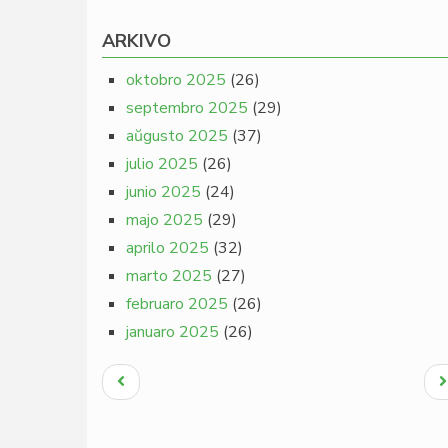
ARKIVO
oktobro 2025
(26)
septembro 2025
(29)
aŭgusto 2025
(37)
julio 2025
(26)
junio 2025
(24)
majo 2025
(29)
aprilo 2025
(32)
marto 2025
(27)
februaro 2025
(26)
januaro 2025
(26)
Pagination
Antaŭa
N
paĝo
p