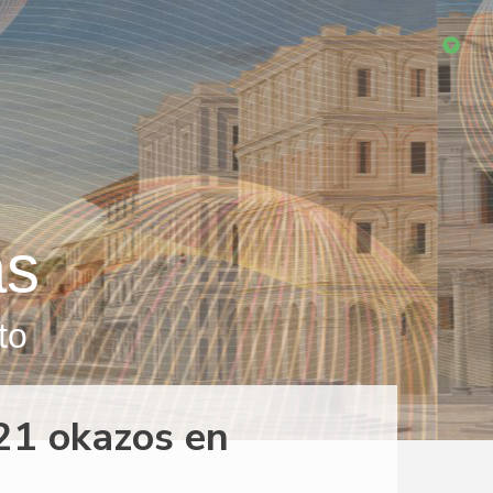
as
to
21 okazos en