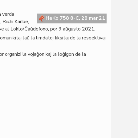
a verda
HeKo 758 8-C, 28 mar 21
Riichi Karibe,
ive al Loklo/Ĉaŭdefono, por 9 aŭgusto 2021.
munikitaj laŭ la limdatoj ﬁksitaj de la respektivaj
 organizi la vojaĝon kaj la loĝigon de la