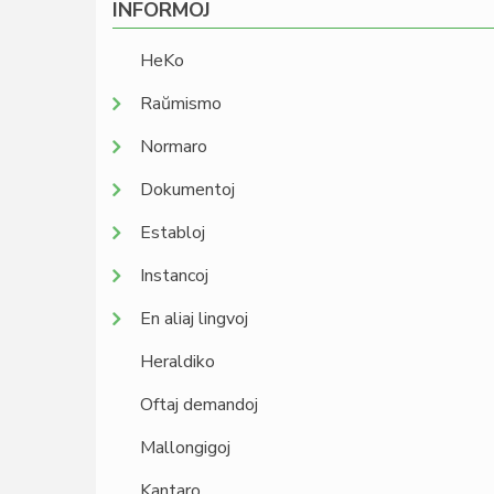
INFORMOJ
HeKo
Raŭmismo
Normaro
Dokumentoj
Establoj
Instancoj
En aliaj lingvoj
Heraldiko
Oftaj demandoj
Mallongigoj
Kantaro