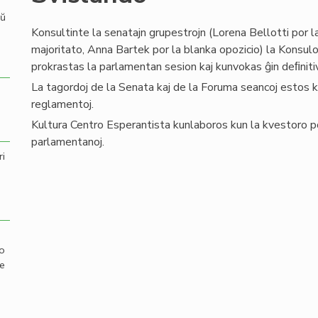
aŭ
Konsultinte la senatajn grupestrojn (Lorena Bellotti por l
majoritato, Anna Bartek por la blanka opozicio) la Konsulo, 
prokrastas la parlamentan sesion kaj kunvokas ĝin deﬁnit
La tagordoj de la Senata kaj de la Foruma seancoj estos ko
reglamentoj.
Kultura Centro Esperantista kunlaboros kun la kvestoro por
parlamentanoj.
ri
mo
de