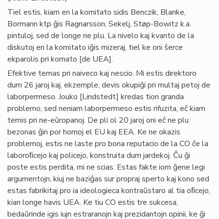
Tiel estis, kiam en la komitato sidis Benczik, Blanke,
Bormann ktp ĝis Ragnarsson, Sekelj, Støp-Bowitz k.a.
pintuloj, sed de longe ne plu. La nivelo kaj kvanto de la
diskutoj en la komitato iĝis mizeraj, tiel ke oni ŝerce
ekparolis pri komato [de UEA].
Efektive temas pri naiveco kaj nescio. Mi estis direktoro
dum 26 jaroj kaj, ekzemple, devis okupiĝi pri multaj petoj de
laborpermeso. Jouko [Lindstedt] kredas tion granda
problemo, sed neniam laborpermeso estis rifuzita, eĉ kiam
temis pri ne-eŭropanoj. De pli ol 20 jaroj oni eĉ ne plu
bezonas ĝin por homoj el EU kaj EEA. Ke ne okazis
problemoj, estis ne laste pro bona reputacio de la CO ĉe la
laboroﬁcejo kaj policejo, konstruita dum jardekoj. Ĉu ĝi
poste estis perdita, mi ne scias. Estas fakte iom ĝene legi
argumentojn, kiuj ne baziĝas sur propraj sperto kaj kono sed
estas fabrikitaj pro ia ideologieca kontraŭstaro al tia oﬁcejo,
kian longe havis UEA. Ke tiu CO estis tre sukcesa,
bedaŭrinde igis iujn estraranojn kaj prezidantojn opinii, ke ĝi