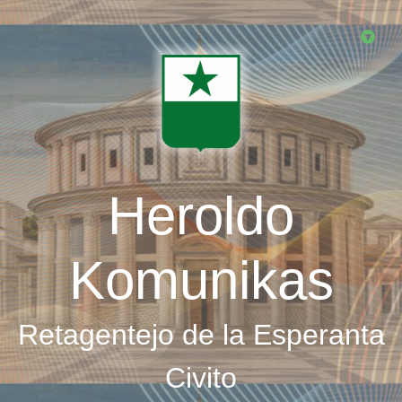
Skip
to
main
content
Heroldo
Komunikas
Retagentejo de la Esperanta
Civito