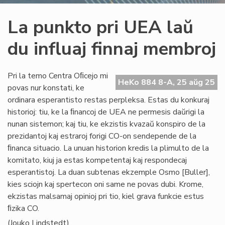
La punkto pri UEA laŭ
du influaj finnaj membroj
Pri la temo Centra Oﬁcejo mi
HeKo 884 8-A, 25 aŭg 25
povas nur konstati, ke
ordinara esperantisto restas perpleksa. Estas du konkuraj
historioj: tiu, ke la ﬁnancoj de UEA ne permesis daŭrigi la
nunan sistemon; kaj tiu, ke ekzistis kvazaŭ konspiro de la
prezidantoj kaj estraroj forigi CO-on sendepende de la
ﬁnanca situacio. La unuan historion kredis la plimulto de la
komitato, kiuj ja estas kompetentaj kaj respondecaj
esperantistoj. La duan subtenas ekzemple Osmo [Buller],
kies sciojn kaj spertecon oni same ne povas dubi. Krome,
ekzistas malsamaj opinioj pri tio, kiel grava funkcie estus
ﬁzika CO.
(Jouko Lindstedt)