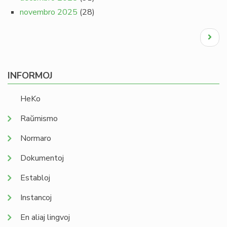
novembro 2025
(28)
Pagination
Next
page
INFORMOJ
HeKo
Raŭmismo
Normaro
Dokumentoj
Establoj
Instancoj
En aliaj lingvoj