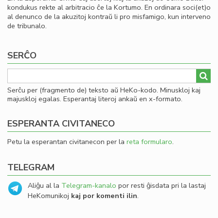
kondukus rekte al arbitracio ĉe la Kortumo. En ordinara soci(et)o
al denunco de la akuzitoj kontraŭ li pro misfamigo, kun interveno
de tribunalo.
SERĈO
Serĉu per (fragmento de) teksto aŭ HeKo-kodo. Minuskloj kaj
majuskloj egalas. Esperantaj literoj ankaŭ en x-formato.
ESPERANTA CIVITANECO
Petu la esperantan civitanecon per la
reta formularo
.
TELEGRAM
Aliĝu al la
Telegram-kanalo
por resti ĝisdata pri la lastaj
HeKomunikoj
kaj por komenti ilin
.