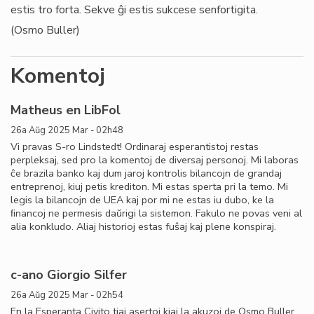
estis tro forta. Sekve ĝi estis sukcese senfortigita.
(Osmo Buller)
Komentoj
Matheus en LibFol
26a Aŭg 2025 Mar - 02h48
Vi pravas S-ro Lindstedt! Ordinaraj esperantistoj restas
perpleksaj, sed pro la komentoj de diversaj personoj. Mi laboras
ĉe brazila banko kaj dum jaroj kontrolis bilancojn de grandaj
entreprenoj, kiuj petis krediton. Mi estas sperta pri la temo. Mi
legis la bilancojn de UEA kaj por mi ne estas iu dubo, ke la
ﬁnancoj ne permesis daŭrigi la sistemon. Fakulo ne povas veni al
alia konkludo. Aliaj historioj estas fuŝaj kaj plene konspiraj.
c-ano Giorgio Silfer
26a Aŭg 2025 Mar - 02h54
En la Esperanta Civito tiaj asertoj kiaj la akuzoj de Osmo Buller