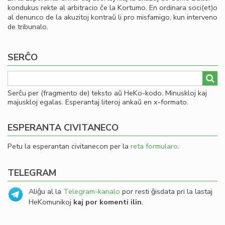
kondukus rekte al arbitracio ĉe la Kortumo. En ordinara soci(et)o
al denunco de la akuzitoj kontraŭ li pro misfamigo, kun interveno
de tribunalo.
SERĈO
Serĉu per (fragmento de) teksto aŭ HeKo-kodo. Minuskloj kaj
majuskloj egalas. Esperantaj literoj ankaŭ en x-formato.
ESPERANTA CIVITANECO
Petu la esperantan civitanecon per la
reta formularo
.
TELEGRAM
Aliĝu al la
Telegram-kanalo
por resti ĝisdata pri la lastaj
HeKomunikoj
kaj por komenti ilin
.