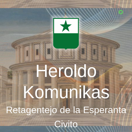
Skip
to
main
content
Heroldo
Komunikas
Retagentejo de la Esperanta
Civito