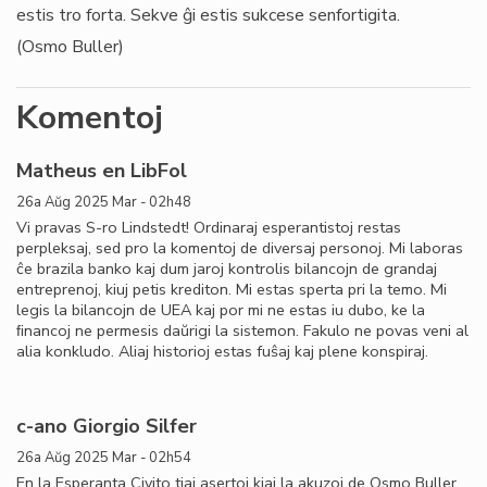
estis tro forta. Sekve ĝi estis sukcese senfortigita.
(Osmo Buller)
Komentoj
Matheus en LibFol
26a Aŭg 2025 Mar - 02h48
Vi pravas S-ro Lindstedt! Ordinaraj esperantistoj restas
perpleksaj, sed pro la komentoj de diversaj personoj. Mi laboras
ĉe brazila banko kaj dum jaroj kontrolis bilancojn de grandaj
entreprenoj, kiuj petis krediton. Mi estas sperta pri la temo. Mi
legis la bilancojn de UEA kaj por mi ne estas iu dubo, ke la
ﬁnancoj ne permesis daŭrigi la sistemon. Fakulo ne povas veni al
alia konkludo. Aliaj historioj estas fuŝaj kaj plene konspiraj.
c-ano Giorgio Silfer
26a Aŭg 2025 Mar - 02h54
En la Esperanta Civito tiaj asertoj kiaj la akuzoj de Osmo Buller