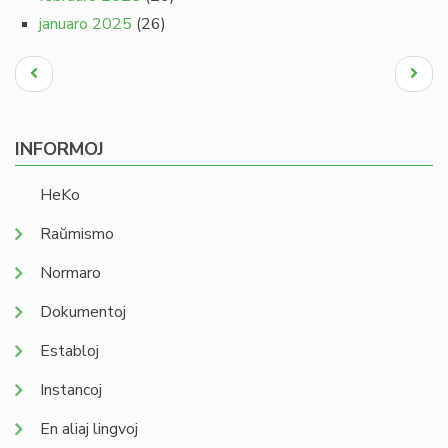
januaro 2025
(26)
Pagination
Antaŭa
Next
paĝo
page
INFORMOJ
HeKo
Raŭmismo
Normaro
Dokumentoj
Establoj
Instancoj
En aliaj lingvoj