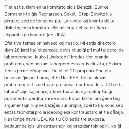
Tiel estis, kiam en la komitato sidis Benczik, Blanke,
Bormann ktp ĝis Ragnarsson, Sekelj, Støp-Bowitz k.a.
pintuloj, sed de longe ne plu. La nivelo kaj kvanto de la
diskutoj en la komitato iĝis mizeraj, tiel ke oni ŝerce
ekparolis pri komato [de UEA].
Efektive temas pri naiveco kaj nescio. Mi estis direktoro
dum 26 jaroj kaj, ekzemple, devis okupiĝi pri multaj petoj de
laborpermeso. Jouko [Lindstedt] kredas tion granda
problemo, sed neniam laborpermeso estis rifuzita, eĉ kiam
temis pri ne-eŭropanoj. De pli ol 20 jaroj oni eĉ ne plu
bezonas ĝin por homoj el EU kaj EEA. Ke ne okazis
problemoj, estis ne laste pro bona reputacio de la CO ĉe la
laboroﬁcejo kaj policejo, konstruita dum jardekoj. Ĉu ĝi
poste estis perdita, mi ne scias. Estas fakte iom ĝene legi
argumentojn, kiuj ne baziĝas sur propraj sperto kaj kono sed
estas fabrikitaj pro ia ideologieca kontraŭstaro al tia oﬁcejo,
kian longe havis UEA. Ke tiu CO estis tre sukcesa,
bedaŭrinde igis iujn estraranojn kaj prezidantojn opinii, ke ĝi