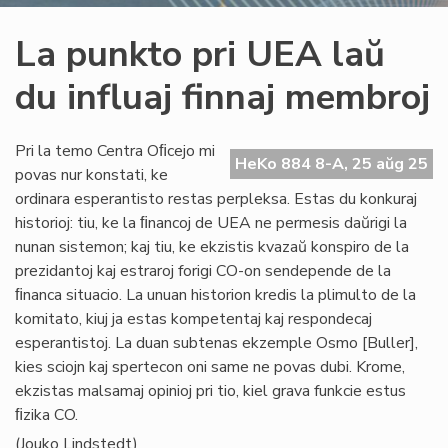
La punkto pri UEA laŭ
du influaj finnaj membroj
Pri la temo Centra Oﬁcejo mi
HeKo 884 8-A, 25 aŭg 25
povas nur konstati, ke
ordinara esperantisto restas perpleksa. Estas du konkuraj
historioj: tiu, ke la ﬁnancoj de UEA ne permesis daŭrigi la
nunan sistemon; kaj tiu, ke ekzistis kvazaŭ konspiro de la
prezidantoj kaj estraroj forigi CO-on sendepende de la
ﬁnanca situacio. La unuan historion kredis la plimulto de la
komitato, kiuj ja estas kompetentaj kaj respondecaj
esperantistoj. La duan subtenas ekzemple Osmo [Buller],
kies sciojn kaj spertecon oni same ne povas dubi. Krome,
ekzistas malsamaj opinioj pri tio, kiel grava funkcie estus
ﬁzika CO.
(Jouko Lindstedt)