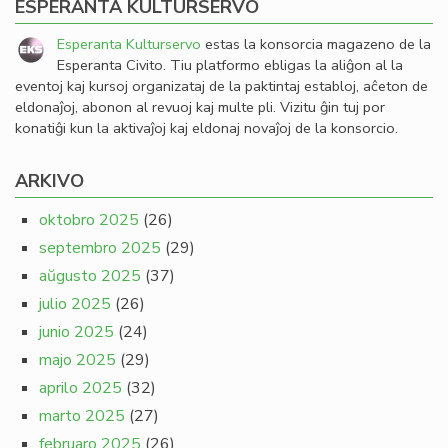
ESPERANTA KULTURSERVO
Esperanta Kulturservo
estas la konsorcia magazeno de la
Esperanta Civito. Tiu platformo ebligas la aliĝon al la
eventoj kaj kursoj organizataj de la paktintaj establoj, aĉeton de
eldonaĵoj, abonon al revuoj kaj multe pli. Vizitu ĝin tuj por
konatiĝi kun la aktivaĵoj kaj eldonaj novaĵoj de la konsorcio.
ARKIVO
oktobro 2025
(26)
septembro 2025
(29)
aŭgusto 2025
(37)
julio 2025
(26)
junio 2025
(24)
majo 2025
(29)
aprilo 2025
(32)
marto 2025
(27)
februaro 2025
(26)