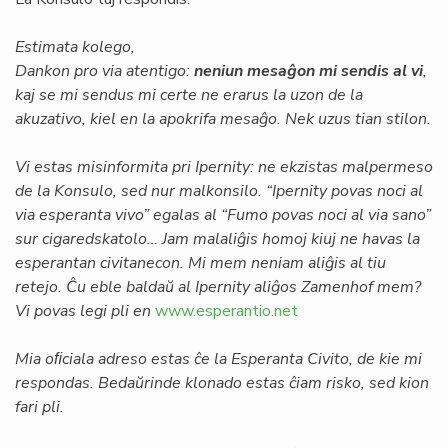
Estimata kolego,
Dankon pro via atentigo:
neniun mesaĝon mi sendis al vi
,
kaj se mi sendus mi certe ne erarus la uzon de la
akuzativo, kiel en la apokrifa mesaĝo. Nek uzus tian stilon.
Vi estas misinformita pri Ipernity: ne ekzistas malpermeso
de la Konsulo, sed nur malkonsilo. “Ipernity povas noci al
via esperanta vivo” egalas al “Fumo povas noci al via sano”
sur cigaredskatolo… Jam malaliĝis homoj kiuj ne havas la
esperantan civitanecon. Mi mem neniam aliĝis al tiu
retejo. Ĉu eble baldaŭ al Ipernity aliĝos Zamenhof mem?
Vi povas legi pli en
www.esperantio.net
Mia oﬁciala adreso estas ĉe la Esperanta Civito, de kie mi
respondas. Bedaŭrinde klonado estas ĉiam risko, sed kion
fari pli.