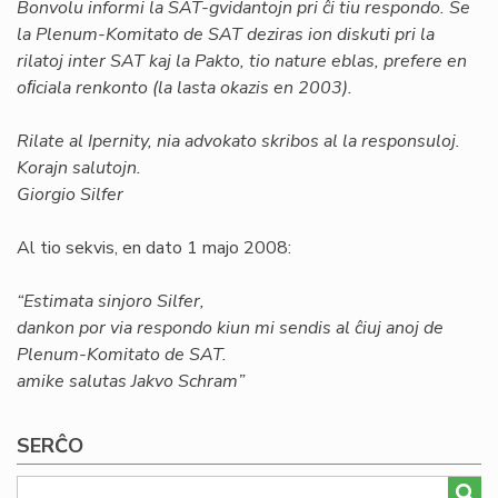
Bonvolu informi la SAT-gvidantojn pri ĉi tiu respondo. Se
la Plenum-Komitato de SAT deziras ion diskuti pri la
rilatoj inter SAT kaj la Pakto, tio nature eblas, prefere en
oﬁciala renkonto (la lasta okazis en 2003).
Rilate al Ipernity, nia advokato skribos al la responsuloj.
Korajn salutojn.
Giorgio Silfer
Al tio sekvis, en dato 1 majo 2008:
“Estimata sinjoro Silfer,
dankon por via respondo kiun mi sendis al ĉiuj anoj de
Plenum-Komitato de SAT.
amike salutas Jakvo Schram”
SERĈO