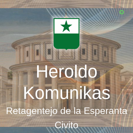
Skip
to
main
content
Heroldo
Komunikas
Retagentejo de la Esperanta
Civito