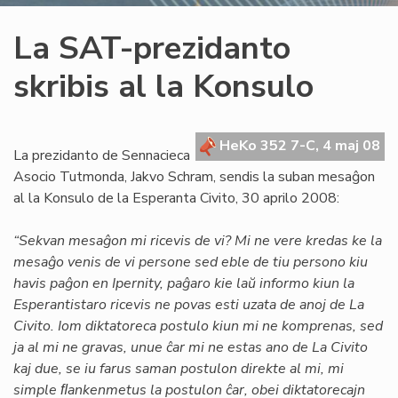
La SAT-prezidanto
skribis al la Konsulo
HeKo 352 7-C, 4 maj 08
La prezidanto de Sennacieca
Asocio Tutmonda, Jakvo Schram, sendis la suban mesaĝon
al la Konsulo de la Esperanta Civito, 30 aprilo 2008:
“Sekvan mesaĝon mi ricevis de vi? Mi ne vere kredas ke la
mesaĝo venis de vi persone sed eble de tiu persono kiu
havis paĝon en Ipernity, paĝaro kie laŭ informo kiun la
Esperantistaro ricevis ne povas esti uzata de anoj de La
Civito. Iom diktatoreca postulo kiun mi ne komprenas, sed
ja al mi ne gravas, unue ĉar mi ne estas ano de La Civito
kaj due, se iu farus saman postulon direkte al mi, mi
simple ﬂankenmetus la postulon ĉar, obei diktatorecajn