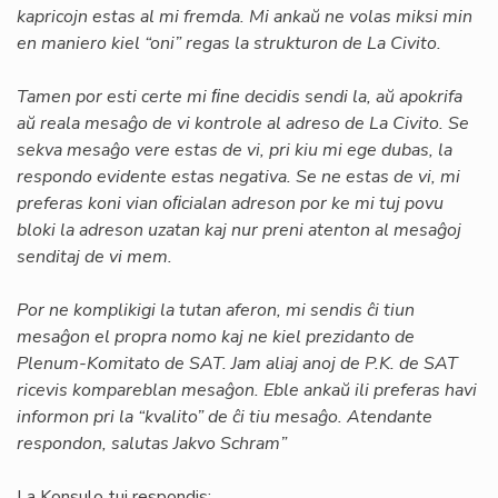
kapricojn estas al mi fremda. Mi ankaŭ ne volas miksi min
en maniero kiel “oni” regas la strukturon de La Civito.
Tamen por esti certe mi ﬁne decidis sendi la, aŭ apokrifa
aŭ reala mesaĝo de vi kontrole al adreso de La Civito. Se
sekva mesaĝo vere estas de vi, pri kiu mi ege dubas, la
respondo evidente estas negativa. Se ne estas de vi, mi
preferas koni vian oﬁcialan adreson por ke mi tuj povu
bloki la adreson uzatan kaj nur preni atenton al mesaĝoj
senditaj de vi mem.
Por ne komplikigi la tutan aferon, mi sendis ĉi tiun
mesaĝon el propra nomo kaj ne kiel prezidanto de
Plenum-Komitato de SAT. Jam aliaj anoj de P.K. de SAT
ricevis kompareblan mesaĝon. Eble ankaŭ ili preferas havi
informon pri la “kvalito” de ĉi tiu mesaĝo. Atendante
respondon, salutas Jakvo Schram”
La Konsulo tuj respondis: