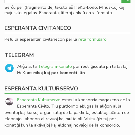
Serĉu per (fragmento de) teksto aŭ HeKo-kodo. Minuskloj kaj
majuskloj egalas. Esperantaj literoj ankaŭ en x-formato.
ESPERANTA CIVITANECO
Petu la esperantan civitanecon per la
reta formularo
.
TELEGRAM
Aliĝu al la
Telegram-kanalo
por resti ĝisdata pri la lastaj
HeKomunikoj
kaj por komenti ilin
.
ESPERANTA KULTURSERVO
Esperanta Kulturservo
estas la konsorcia magazeno de la
Esperanta Civito. Tiu platformo ebligas la aliĝon al la
eventoj kaj kursoj organizataj de la paktintaj establoj, aĉeton de
eldonaĵoj, abonon al revuoj kaj multe pli. Vizitu ĝin tuj por
konatiĝi kun la aktivaĵoj kaj eldonaj novaĵoj de la konsorcio.