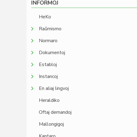
INFORMOJ
HeKo
Raŭmismo
Normaro
Dokumentoj
Establoj
Instancoj
En aliaj lingvoj
Heraldiko
Oftaj demandoj
Mallongigoj
Kantaro