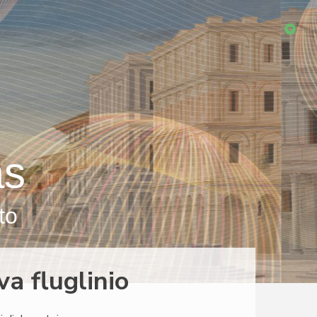
as
to
a fluglinio