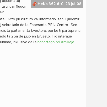
j diplomatoj
HeKo 362 6-C, 23 jul 08
) la unuan ﬂugon
ir.
a Civito pri kulturo kaj informado, sen. Ljubomir
kaj sekretario de la Esperanta PEN-Centro. Sen.
dis la parlamenta kvestoro, por ke li partoprenu
edo la 25a de julio en Bruselo. Tio interalie
munumo, inkluzive de la
honortago pri Amikejo
.