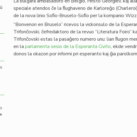
La bulgara ambasadoro en Belgio, Hristo Georgiev, kaj alia
aŭ
speciale atendos ĉe la ﬂughaveno de Karloreĝo (Charleroi
de la nova linio Soﬁo-Bruselo-Soﬁo per la kompanio Wizza
“Bonvenon en Bruselo” ricevos la vickonsulo de la Esperant
Trifonĉovski, ĉefredaktoro de la revuo “Literatura Foiro” 
Trifonĉovski estas la pasaĝero numero unu: lian ﬂugon men
en la
parlamenta sesio de la Esperanta Civito
, ekde vendr
donos la okazon por informi pri esperanto kaj ĝia parolko
ri
mo
de