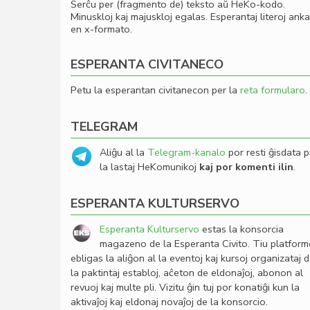
Serĉu per (fragmento de) teksto aŭ HeKo-kodo.
Minuskloj kaj majuskloj egalas. Esperantaj literoj ank
en x-formato.
ESPERANTA CIVITANECO
Petu la esperantan civitanecon per la
reta formularo
.
TELEGRAM
Aliĝu al la
Telegram-kanalo
por resti ĝisdata p
la lastaj HeKomunikoj
kaj por komenti ilin
.
ESPERANTA KULTURSERVO
Esperanta Kulturservo
estas la konsorcia
magazeno de la Esperanta Civito. Tiu platfor
ebligas la aliĝon al la eventoj kaj kursoj organizataj 
la paktintaj establoj, aĉeton de eldonaĵoj, abonon al
revuoj kaj multe pli. Vizitu ĝin tuj por konatiĝi kun la
aktivaĵoj kaj eldonaj novaĵoj de la konsorcio.