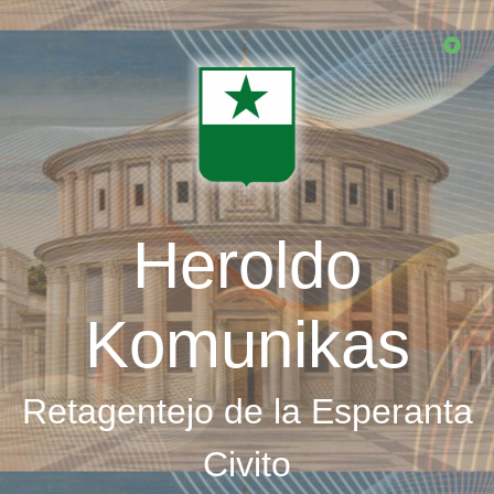
Skip
to
main
content
Heroldo
Komunikas
Retagentejo de la Esperanta
Civito