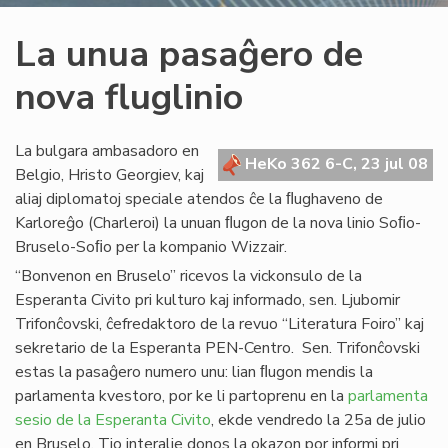
La unua pasaĝero de
nova fluglinio
La bulgara ambasadoro en
HeKo 362 6-C, 23 jul 08
Belgio, Hristo Georgiev, kaj
aliaj diplomatoj speciale atendos ĉe la ﬂughaveno de
Karloreĝo (Charleroi) la unuan ﬂugon de la nova linio Soﬁo-
Bruselo-Soﬁo per la kompanio Wizzair.
“Bonvenon en Bruselo” ricevos la vickonsulo de la
Esperanta Civito pri kulturo kaj informado, sen. Ljubomir
Trifonĉovski, ĉefredaktoro de la revuo “Literatura Foiro” kaj
sekretario de la Esperanta PEN-Centro. Sen. Trifonĉovski
estas la pasaĝero numero unu: lian ﬂugon mendis la
parlamenta kvestoro, por ke li partoprenu en la
parlamenta
sesio de la Esperanta Civito
, ekde vendredo la 25a de julio
en Bruselo. Tio interalie donos la okazon por informi pri