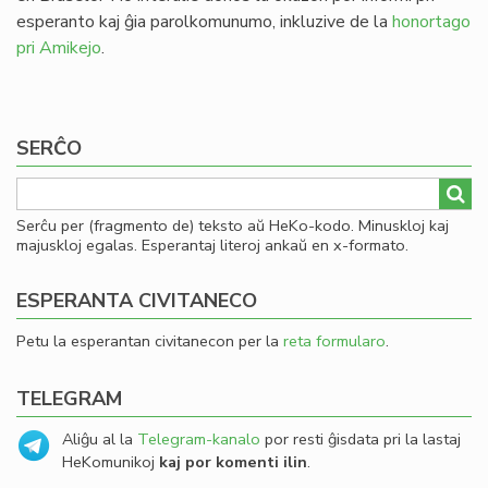
esperanto kaj ĝia parolkomunumo, inkluzive de la
honortago
pri Amikejo
.
SERĈO
Serĉu per (fragmento de) teksto aŭ HeKo-kodo. Minuskloj kaj
majuskloj egalas. Esperantaj literoj ankaŭ en x-formato.
ESPERANTA CIVITANECO
Petu la esperantan civitanecon per la
reta formularo
.
TELEGRAM
Aliĝu al la
Telegram-kanalo
por resti ĝisdata pri la lastaj
HeKomunikoj
kaj por komenti ilin
.