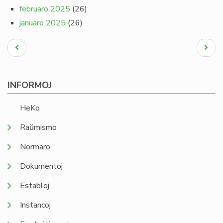
februaro 2025
(26)
januaro 2025
(26)
Pagination
Antaŭa
Next
paĝo
page
INFORMOJ
HeKo
Raŭmismo
Normaro
Dokumentoj
Establoj
Instancoj