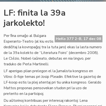
LF: finita la 39a
jarkolekto!
Per ﬁna omaĝo al Bulgara
HeKo 377 2-B, 17 dec 08
Esperanto-Teatro (al kiu estis
dediĉitaj la kovropaĝoj tra la tuta jaro) ekas la lasta numero
de la 39a kolekto de “Literatura Foiro” (decembro 2008).
Le Clézio, Nobel-laŭreato, debutas en nia lingvo, per
traduko de Perla Martinelli.
LF aperigas plian prelegon el la ĵurnalista kongreso en
Vilno: ĉi-foje temas pri Josip Pleadin. Efektive la gazetoj de
LF-koop estis la plej atentaj pri tiu unika kongreso. Geraldo
Mattos proponas pensovekan studon pri la uzo de
preterito en la participoj.
Du aŭtorinoj kontribuas per interesaj rakontoj: Lena