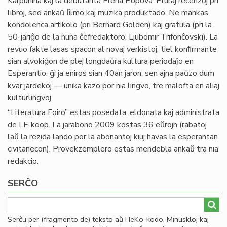
Karpunina kaj la debutanta Elena Popova. Pluraj recenzoj pri
libroj, sed ankaŭ ﬁlmo kaj muzika produktado. Ne mankas
kondolenca artikolo (pri Bernard Golden) kaj gratula (pri la
50-jariĝo de la nuna ĉefredaktoro, Ljubomir Trifonĉovski). La
revuo fakte lasas spacon al novaj verkistoj, tiel konﬁrmante
sian alvokiĝon de plej longdaŭra kultura periodaĵo en
Esperantio: ĝi ja eniros sian 40an jaron, sen ajna paŭzo dum
kvar jardekoj — unika kazo por nia lingvo, tre malofta en aliaj
kulturlingvoj.
“Literatura Foiro” estas posedata, eldonata kaj administrata
de LF-koop. La jarabono 2009 kostas 36 eŭrojn (rabatoj
laŭ la rezida lando por la abonantoj kiuj havas la esperantan
civitanecon). Provekzemplero estas mendebla ankaŭ tra nia
redakcio.
SERĈO
Serĉu per (fragmento de) teksto aŭ HeKo-kodo. Minuskloj kaj