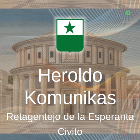
Skip
to
main
content
Heroldo
Komunikas
Retagentejo de la Esperanta
Civito