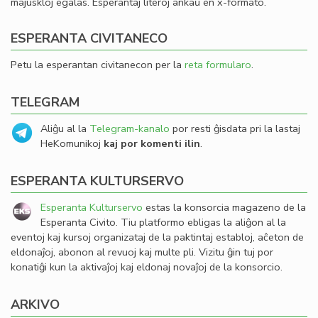
majuskloj egalas. Esperantaj literoj ankaŭ en x-formato.
ESPERANTA CIVITANECO
Petu la esperantan civitanecon per la
reta formularo
.
TELEGRAM
Aliĝu al la
Telegram-kanalo
por resti ĝisdata pri la lastaj
HeKomunikoj
kaj por komenti ilin
.
ESPERANTA KULTURSERVO
Esperanta Kulturservo
estas la konsorcia magazeno de la
Esperanta Civito. Tiu platformo ebligas la aliĝon al la
eventoj kaj kursoj organizataj de la paktintaj establoj, aĉeton de
eldonaĵoj, abonon al revuoj kaj multe pli. Vizitu ĝin tuj por
konatiĝi kun la aktivaĵoj kaj eldonaj novaĵoj de la konsorcio.
ARKIVO