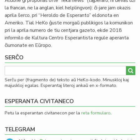
Aldone ĝi proponas ofte “feka news” (tajperaro, ni devas uzi
la francan, ne la anglan, kiel helplingvon): ĉi-jare jam okazis
aprila ŝerco, pri “Heroldo de Esperanto” eldonota en
Ameriko. Tial HeKo ĝuste morgaŭ publikigos la komunikon
pri la aprila numero de tiu centjara gazeto, ekde 2018
informilo de Kultura Centro Esperantista regule aperanta
ĉiumonate en Eŭropo.
SERĈO
Serĉu per (fragmento de) teksto aŭ HeKo-kodo. Minuskloj kaj
majuskloj egalas. Esperantaj literoj ankaŭ en x-formato.
ESPERANTA CIVITANECO
Petu la esperantan civitanecon per la
reta formularo
.
TELEGRAM