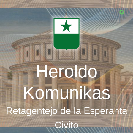
Skip
to
main
content
Heroldo
Komunikas
Retagentejo de la Esperanta
Civito