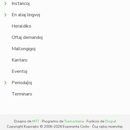
Instancoj
En aliaj lingvoj
Heraldiko
Oftaj demandoj
Mallongigoj
Kantaro
Eventoj
Periodaĵoj
Terminaro
Dizajno de
MTT
· Programo de
Tramontána
· Funkcio de
Drupal
Copyright Kopirajto © 2006–2026 Esperanta Civito · Ĉiuj rajtoj rezervitaj.