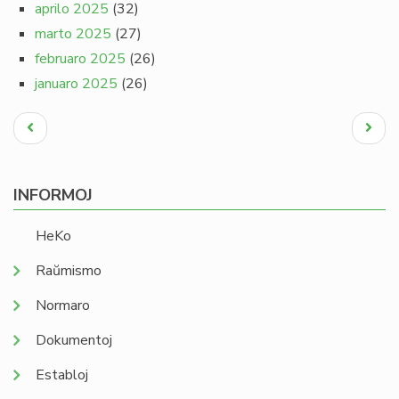
aprilo 2025
(32)
marto 2025
(27)
februaro 2025
(26)
januaro 2025
(26)
Pagination
Antaŭa
Next
paĝo
page
INFORMOJ
HeKo
Raŭmismo
Normaro
Dokumentoj
Establoj