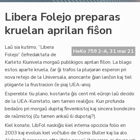
Libera Folejo preparas
kruelan aprilan fiŝon
Laŭ sia kutimo, “Libera
HeKo 759 2-A, 31 mar 21
Folejo” ĉefredaktata de
Karleto Kiunivela morgaŭ publikigos aprilan ﬁŝon. La blago
estos aparte kruela, ĉar ĝi trafos la plurjaran esperon pri
nova retejo de la Universala, anoncante ĝian lanĉon kaj tiel
pliigante la frustracion ĉe piaj UEA-anoj.
Espereble tiu plano, kostanta ĝis cent mil eŭrojn laŭ decido
de la UEA-Komitato, iam tamen realiĝos. Kun profunda
bedaŭro pri morgaŭ dupitaj ﬁnvenkistoj kaj sincera bondeziro
de raŭmistoj (ĉu tamen ankaŭ ili dupotaj?).
Kiel konate, LibFol naskiĝis kiel interna opozicia folio en
2003 kaj evoluis kiel voĉtubo de Osmo Buller kaj lia alo.