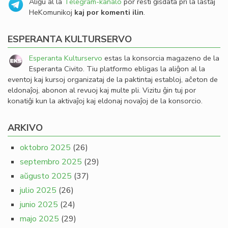
Aliĝu al la
Telegram-kanalo
por resti ĝisdata pri la lastaj
HeKomunikoj
kaj por komenti ilin
.
ESPERANTA KULTURSERVO
Esperanta Kulturservo
estas la konsorcia magazeno de la
Esperanta Civito. Tiu platformo ebligas la aliĝon al la
eventoj kaj kursoj organizataj de la paktintaj establoj, aĉeton de
eldonaĵoj, abonon al revuoj kaj multe pli. Vizitu ĝin tuj por
konatiĝi kun la aktivaĵoj kaj eldonaj novaĵoj de la konsorcio.
ARKIVO
oktobro 2025
(26)
septembro 2025
(29)
aŭgusto 2025
(37)
julio 2025
(26)
junio 2025
(24)
majo 2025
(29)