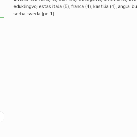
eduklingvoj estas itala (5), franca (4), kastilia (4), angla,
serba, sveda (po 1).
ext
age