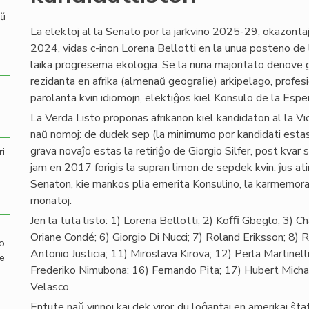
aŭ
La elektoj al la Senato por la jarkvino 2025-29, okazont
2024, vidas c-inon Lorena Bellotti en la unua posteno de 
laika progresema ekologia. Se la nuna majoritato denove ga
rezidanta en afrika (almenaŭ geograﬁe) arkipelago, profes
parolanta kvin idiomojn, elektiĝos kiel Konsulo de la Esper
La Verda Listo proponas afrikanon kiel kandidaton al la Vick
naŭ nomoj: de dudek sep (la minimumo por kandidati estas 
grava novaĵo estas la retiriĝo de Giorgio Silfer, post kva
ri
jam en 2017 forigis la supran limon de sepdek kvin, ĵus atin
Senaton, kie mankos plia emerita Konsulino, la karmemor
monatoj.
Jen la tuta listo: 1) Lorena Bellotti; 2) Koﬃ Gbeglo; 3) 
Oriane Condé; 6) Giorgio Di Nucci; 7) Roland Eriksson; 8)
mo
Antonio Justicia; 11) Miroslava Kirova; 12) Perla Martinell
de
Frederiko Nimubona; 16) Fernando Pita; 17) Hubert Michae
Velasco.
Entute naŭ virinoj kaj dek viroj; du loĝantaj en amerikaj ŝtatoj