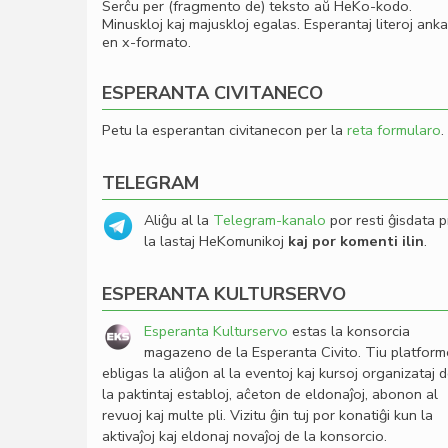
Serĉu per (fragmento de) teksto aŭ HeKo-kodo.
Minuskloj kaj majuskloj egalas. Esperantaj literoj ank
en x-formato.
ESPERANTA CIVITANECO
Petu la esperantan civitanecon per la
reta formularo
.
TELEGRAM
Aliĝu al la
Telegram-kanalo
por resti ĝisdata p
la lastaj HeKomunikoj
kaj por komenti ilin
.
ESPERANTA KULTURSERVO
Esperanta Kulturservo
estas la konsorcia
magazeno de la Esperanta Civito. Tiu platfor
ebligas la aliĝon al la eventoj kaj kursoj organizataj 
la paktintaj establoj, aĉeton de eldonaĵoj, abonon al
revuoj kaj multe pli. Vizitu ĝin tuj por konatiĝi kun la
aktivaĵoj kaj eldonaj novaĵoj de la konsorcio.