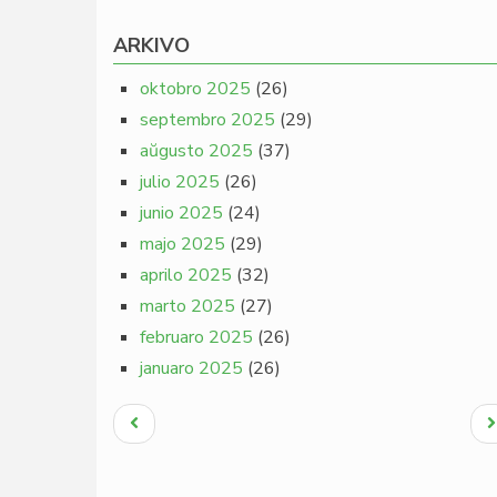
ARKIVO
oktobro 2025
(26)
septembro 2025
(29)
aŭgusto 2025
(37)
julio 2025
(26)
junio 2025
(24)
majo 2025
(29)
aprilo 2025
(32)
marto 2025
(27)
februaro 2025
(26)
januaro 2025
(26)
Pagination
Antaŭa
N
paĝo
p