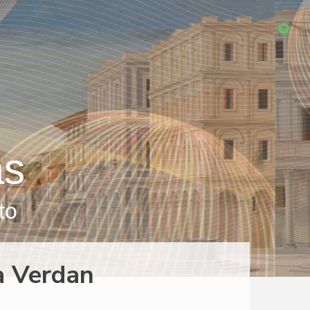
as
to
la Verdan