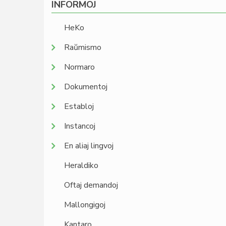
INFORMOJ
HeKo
Raŭmismo
Normaro
Dokumentoj
Establoj
Instancoj
En aliaj lingvoj
Heraldiko
Oftaj demandoj
Mallongigoj
Kantaro