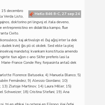
aj 15 decembro
HeKo 846 8-C, 27 sep 24
la Verda Listo,
jnos, doktorino pri lingvoj el itala deveno,
ie entreprenistino en didaktika kampo, ﬂue
anta Civito.
onsuleco, kaj aktivulojn el ĉiuj aĝoj inter la dek
dudek kvin) ĝis pli ol okdek. Sed eble la plej
r sinsekvaj mandatoj: kvankam konstitucia amendo
ginte tiun aĝon c-ano Silfer preferis lasi la
a Marie-France Conde Rey, forpasinta antaŭ dek
Charlotte Florence Batuseka; 4) Manuela Blanco; 5)
 Rubèn Fernández; 9) Alessio Giordano; 10)
i; 13) Zlatoje Martinov; 14) Laura Miller; 15)
l Schweizer; 18) Cristina Stefani; 19) Ana
, tri en afrikaj, la ceteraj en Eŭropo; iliaj ĉefaj