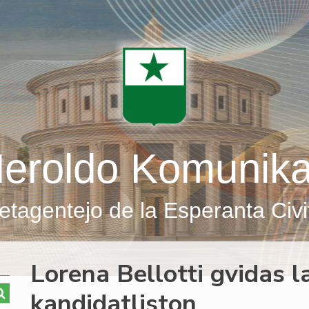
eroldo Komunik
etagentejo de la Esperanta Civi
Lorena Bellotti gvidas 
kandidatliston