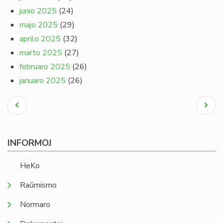
junio 2025
(24)
majo 2025
(29)
aprilo 2025
(32)
marto 2025
(27)
februaro 2025
(26)
januaro 2025
(26)
Pagination
Antaŭa
Next
paĝo
page
INFORMOJ
HeKo
Raŭmismo
Normaro