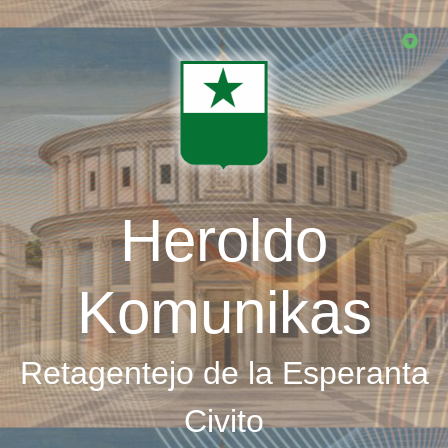
Skip
to
main
content
Heroldo
Komunikas
Retagentejo de la Esperanta
Civito