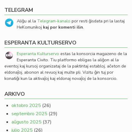
TELEGRAM
Aliĝu al la
Telegram-kanalo
por resti ĝisdata pri la lastaj
HeKomunikoj
kaj por komenti ilin
.
ESPERANTA KULTURSERVO
Esperanta Kulturservo
estas la konsorcia magazeno de la
Esperanta Civito. Tiu platformo ebligas la aliĝon al la
eventoj kaj kursoj organizataj de la paktintaj establoj, aĉeton de
eldonaĵoj, abonon al revuoj kaj multe pli. Vizitu ĝin tuj por
konatiĝi kun la aktivaĵoj kaj eldonaj novaĵoj de la konsorcio.
ARKIVO
oktobro 2025
(26)
septembro 2025
(29)
aŭgusto 2025
(37)
julio 2025
(26)