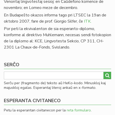
Venontaj lingvotestaj sesioj: en Ĉaŭdefono komence de
novembro; en Lomeo meze de decembro.
En Budapeŝto okazos informa tago pri LTSEC la 19an de
oktobro 2007, fare de prof. Giorgio Silfer, ĉe
ITK.
Por peti la ekvivalenton de sia esperanto-diplomo,
konforme al direktivo Muhlemann, necesas sendi fotokopion
de la diplomo al: KCE, Lingvotesta Sekcio, CP 311, CH-
2301 La Chaux-de-Fonds, Svislando.
SERĈO
Serĉu per (fragmento de) teksto aŭ HeKo-kodo. Minuskloj kaj
majuskloj egalas. Esperantaj literoj ankaŭ en x-formato.
ESPERANTA CIVITANECO
Petu la esperantan civitanecon per la
reta formularo
.