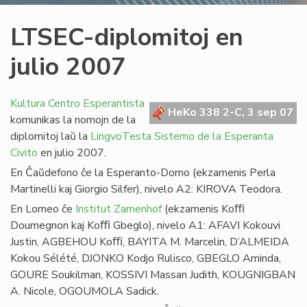
LTSEC-diplomitoj en
julio 2007
Kultura Centro Esperantista
HeKo 338 2-C, 3 sep 07
komunikas la nomojn de la
diplomitoj laŭ la
LingvoTesta Sistemo de la Esperanta
Civito
en julio 2007.
En Ĉaŭdefono ĉe la Esperanto-Domo (ekzamenis Perla
Martinelli kaj Giorgio Silfer), nivelo A2: KIROVA Teodora.
En Lomeo ĉe
Institut Zamenhof
(ekzamenis Koﬃ
Doumegnon kaj Koﬃ Gbeglo), nivelo A1: AFAVI Kokouvi
Justin, AGBEHOU Koﬃ, BAYITA M. Marcelin, D’ALMEIDA
Kokou Sélété, DJONKO Kodjo Rulisco, GBEGLO Aminda,
GOURE Soukilman, KOSSIVI Massan Judith, KOUGNIGBAN
A. Nicole, OGOUMOLA Sadick.