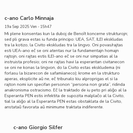
c-ano Carlo Minnaja
19a Sep 2025 Ven - 15h47
Mi plene konsentas kun la duboj de Benoît koncerne strukturojn;
sed pli grava estas iu funda principo: UEA, SAT, ILEI ekskludas
tra la kotizo, la Civito ekskludas tra la lingvo. Oni povas/rajtas
esti UEA-ano eĉ se oni atentas nur la fundamentajn homajn
rajtojn, oni rajtas estis ILEI-ano eĉ se oni nur simpatias al la
instruista profesio; oni ne rajtas havi la esperantan civitanecon
se oni ne konas la lingvon, do la Civito estas ekskludema (ni
forlasu la bizarecon de safamiianeco); krome en la strukturo
aperas, eksplicite aŭ ne, eĉ tribunalo kiu alproprigas el si la
rajton nomi iun specifan personon “persona non grata”, ridinda
anakronisma ostracismo. Eĉ la traktado de iu peto pri aliĝo al la
Esperanta PEN estis infektita de supozita malplaĉo al la Civito,
tial la aliĝo al la Esperanta PEN estas obstaklata de la Civito,
anstataŭ favorata aŭ minimume traktata indiferente.
c-ano Giorgio Silfer