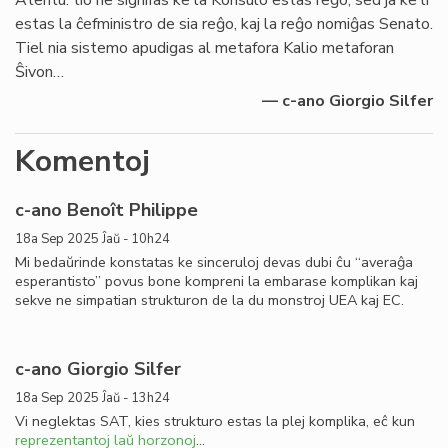
Atentu: tio ne signifas ke la Konsulo estas reĝo, sed ja ke li
estas la ĉefministro de sia reĝo, kaj la reĝo nomiĝas Senato.
Tiel nia sistemo apudigas al metafora Kalio metaforan
Ŝivon…
— c-ano Giorgio Silfer
Komentoj
c-ano Benoît Philippe
18a Sep 2025 Ĵaŭ - 10h24
Mi bedaŭrinde konstatas ke sinceruloj devas dubi ĉu “averaĝa
esperantisto” povus bone kompreni la embarase komplikan kaj
sekve ne simpatian strukturon de la du monstroj UEA kaj EC.
c-ano Giorgio Silfer
18a Sep 2025 Ĵaŭ - 13h24
Vi neglektas SAT, kies strukturo estas la plej komplika, eĉ kun
reprezentantoj laŭ horzonoj
…