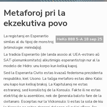
Metaforoj pri la
ekzekutiva povo
La registaroj en Esperantio
HeKo 888 5-A 18 sep 25
similas al du tipoj de monstroj
(etimologie: mirindaĵoj).
La tradicia Esperantio (de landa asocio al UEA-estraro aŭ
SAT-plenumkomitato) alkutimigis esperantistojn nur al la
modelo de Hidro: unu korpo kun kelkaj kapoj.
Sed la Esperanta Civito estas kvazaŭ federisma prezidenta
respubliko, kiel Usono. La taŭga metaforo estas diino Kalio:
unu kapo kun kelkaj brakoj. La Kapitulanoj ne estas
estraranoj, sed konsilistoj de la Konsulo. Fakte ili ne estas
elektitaj de iu asembleo, nek de ĝenerala baloto fare de la
civitanaro. Esceptas nur la Vickonsulo: li estas la sola de kiu