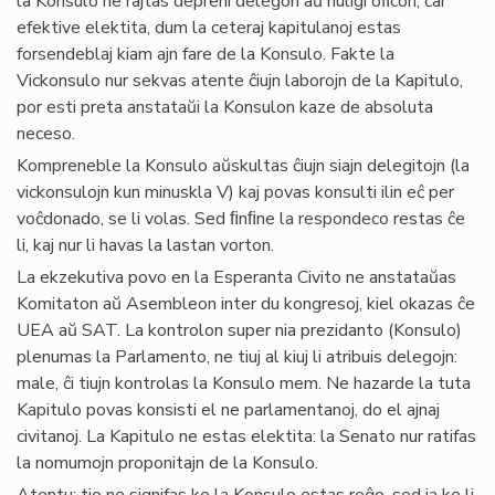
la Konsulo ne rajtas depreni delegon aŭ nuligi oﬁcon, ĉar
efektive elektita, dum la ceteraj kapitulanoj estas
forsendeblaj kiam ajn fare de la Konsulo. Fakte la
Vickonsulo nur sekvas atente ĉiujn laborojn de la Kapitulo,
por esti preta anstataŭi la Konsulon kaze de absoluta
neceso.
Kompreneble la Konsulo aŭskultas ĉiujn siajn delegitojn (la
vickonsulojn kun minuskla V) kaj povas konsulti ilin eĉ per
voĉdonado, se li volas. Sed ﬁnﬁne la respondeco restas ĉe
li, kaj nur li havas la lastan vorton.
La ekzekutiva povo en la Esperanta Civito ne anstataŭas
Komitaton aŭ Asembleon inter du kongresoj, kiel okazas ĉe
UEA aŭ SAT. La kontrolon super nia prezidanto (Konsulo)
plenumas la Parlamento, ne tiuj al kiuj li atribuis delegojn:
male, ĉi tiujn kontrolas la Konsulo mem. Ne hazarde la tuta
Kapitulo povas konsisti el ne parlamentanoj, do el ajnaj
civitanoj. La Kapitulo ne estas elektita: la Senato nur ratifas
la nomumojn proponitajn de la Konsulo.