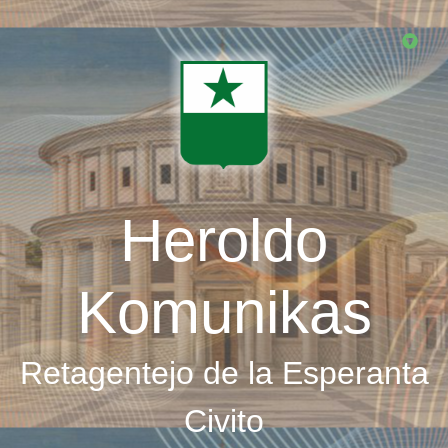
Skip
to
main
content
Heroldo
Komunikas
Retagentejo de la Esperanta
Civito