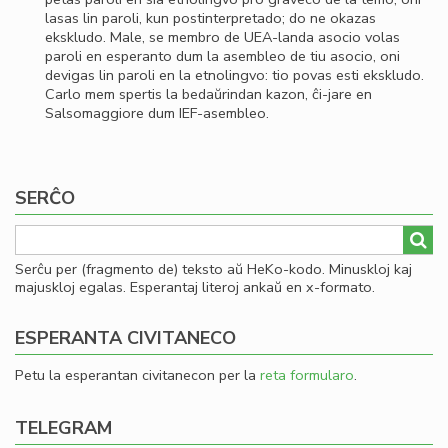
lasas lin paroli, kun postinterpretado; do ne okazas
ekskludo. Male, se membro de UEA-landa asocio volas
paroli en esperanto dum la asembleo de tiu asocio, oni
devigas lin paroli en la etnolingvo: tio povas esti ekskludo.
Carlo mem spertis la bedaŭrindan kazon, ĉi-jare en
Salsomaggiore dum IEF-asembleo.
SERĈO
Serĉu per (fragmento de) teksto aŭ HeKo-kodo. Minuskloj kaj
majuskloj egalas. Esperantaj literoj ankaŭ en x-formato.
ESPERANTA CIVITANECO
Petu la esperantan civitanecon per la
reta formularo
.
TELEGRAM