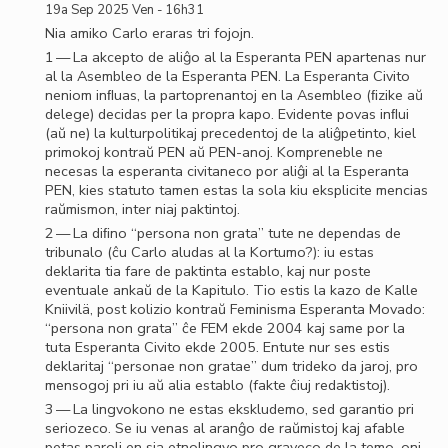
19a Sep 2025 Ven - 16h31
Nia amiko Carlo eraras tri fojojn.
1 — La akcepto de aliĝo al la Esperanta PEN apartenas nur
al la Asembleo de la Esperanta PEN. La Esperanta Civito
neniom inﬂuas, la partoprenantoj en la Asembleo (ﬁzike aŭ
delege) decidas per la propra kapo. Evidente povas inﬂui
(aŭ ne) la kulturpolitikaj precedentoj de la aliĝpetinto, kiel
primokoj kontraŭ PEN aŭ PEN-anoj. Kompreneble ne
necesas la esperanta civitaneco por aliĝi al la Esperanta
PEN, kies statuto tamen estas la sola kiu eksplicite mencias
raŭmismon, inter niaj paktintoj.
2 — La diﬁno “persona non grata” tute ne dependas de
tribunalo (ĉu Carlo aludas al la Kortumo?): iu estas
deklarita tia fare de paktinta establo, kaj nur poste
eventuale ankaŭ de la Kapitulo. Tio estis la kazo de Kalle
Kniivilä, post kolizio kontraŭ Feminisma Esperanta Movado:
“persona non grata” ĉe FEM ekde 2004 kaj same por la
tuta Esperanta Civito ekde 2005. Entute nur ses estis
deklaritaj “personae non gratae” dum trideko da jaroj, pro
mensogoj pri iu aŭ alia establo (fakte ĉiuj redaktistoj).
3 — La lingvokono ne estas ekskludemo, sed garantio pri
seriozeco. Se iu venas al aranĝo de raŭmistoj kaj afable
petas paroli en sia etnolingvo pro graveco de la temo, oni