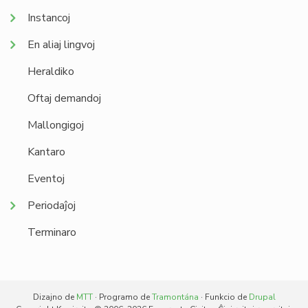
Instancoj
En aliaj lingvoj
Heraldiko
Oftaj demandoj
Mallongigoj
Kantaro
Eventoj
Periodaĵoj
Terminaro
Dizajno de
MTT
· Programo de
Tramontána
· Funkcio de
Drupal