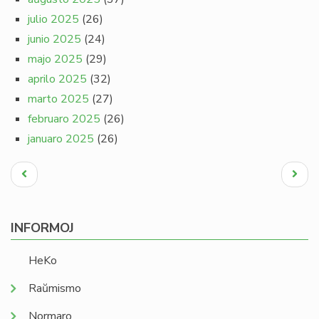
julio 2025
(26)
junio 2025
(24)
majo 2025
(29)
aprilo 2025
(32)
marto 2025
(27)
februaro 2025
(26)
januaro 2025
(26)
Pagination
Antaŭa
Next
paĝo
page
INFORMOJ
HeKo
Raŭmismo
Normaro