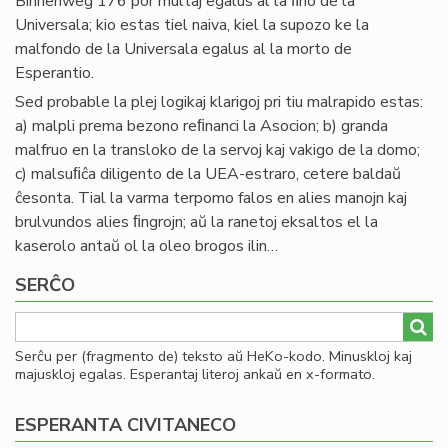
Binnenweg 176 por multaj egalus al la ﬁno de la
Universala; kio estas tiel naiva, kiel la supozo ke la
malfondo de la Universala egalus al la morto de
Esperantio.
Sed probable la plej logikaj klarigoj pri tiu malrapido estas:
a) malpli prema bezono reﬁnanci la Asocion; b) granda
malfruo en la transloko de la servoj kaj vakigo de la domo;
c) malsuﬁĉa diligento de la UEA-estraro, cetere baldaŭ
ĉesonta. Tial la varma terpomo falos en alies manojn kaj
brulvundos alies ﬁngrojn; aŭ la ranetoj eksaltos el la
kaserolo antaŭ ol la oleo brogos ilin…
SERĈO
Serĉu per (fragmento de) teksto aŭ HeKo-kodo. Minuskloj kaj
majuskloj egalas. Esperantaj literoj ankaŭ en x-formato.
ESPERANTA CIVITANECO