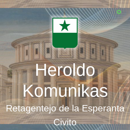
Skip
to
main
content
Heroldo
Komunikas
Retagentejo de la Esperanta
Civito