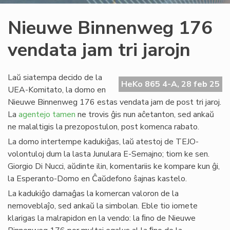
Nieuwe Binnenweg 176
vendata jam tri jarojn
Laŭ siatempa decido de la
HeKo 865 4-A, 28 feb 25
UEA-Komitato, la domo en
Nieuwe Binnenweg 176 estas vendata jam de post tri jaroj.
La
agentejo tamen
ne trovis ĝis nun aĉetanton, sed ankaŭ
ne malaltigis la prezopostulon, post komenca rabato.
La domo intertempe kadukiĝas, laŭ atestoj de TEJO-
volontuloj dum la lasta Junulara E-Semajno; tiom ke sen.
Giorgio Di Nucci, aŭdinte ilin, komentariis ke kompare kun ĝi,
la Esperanto-Domo en Ĉaŭdefono ŝajnas kastelo.
La kadukiĝo damaĝas la komercan valoron de la
nemoveblaĵo, sed ankaŭ la simbolan. Eble tio iomete
klarigas la malrapidon en la vendo: la ﬁno de Nieuwe