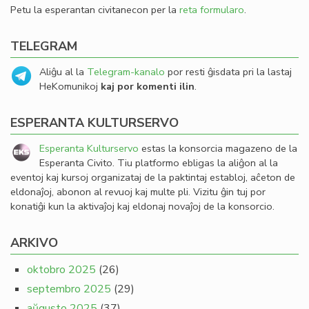
Petu la esperantan civitanecon per la
reta formularo
.
TELEGRAM
Aliĝu al la
Telegram-kanalo
por resti ĝisdata pri la lastaj
HeKomunikoj
kaj por komenti ilin
.
ESPERANTA KULTURSERVO
Esperanta Kulturservo
estas la konsorcia magazeno de la
Esperanta Civito. Tiu platformo ebligas la aliĝon al la
eventoj kaj kursoj organizataj de la paktintaj establoj, aĉeton de
eldonaĵoj, abonon al revuoj kaj multe pli. Vizitu ĝin tuj por
konatiĝi kun la aktivaĵoj kaj eldonaj novaĵoj de la konsorcio.
ARKIVO
oktobro 2025
(26)
septembro 2025
(29)
aŭgusto 2025
(37)