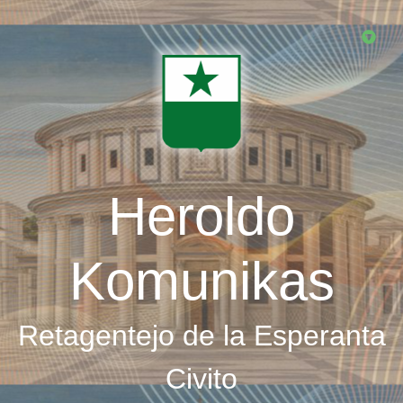
Skip
to
main
content
Heroldo
Komunikas
Retagentejo de la Esperanta
Civito