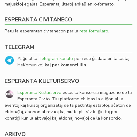
majuskloj egalas. Esperantaj literoj ankaŭ en x-formato.
ESPERANTA CIVITANECO
Petu la esperantan civitanecon per la
reta formularo
.
TELEGRAM
Aliĝu al la
Telegram-kanalo
por resti ĝisdata pri la lastaj
HeKomunikoj
kaj por komenti ilin
.
ESPERANTA KULTURSERVO
Esperanta Kulturservo
estas la konsorcia magazeno de la
Esperanta Civito. Tiu platformo ebligas la aliĝon al la
eventoj kaj kursoj organizataj de la paktintaj establoj, aĉeton de
eldonaĵoj, abonon al revuoj kaj multe pli. Vizitu ĝin tuj por
konatiĝi kun la aktivaĵoj kaj eldonaj novaĵoj de la konsorcio.
ARKIVO