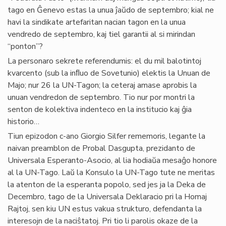
tago en Ĝenevo estas la unua ĵaŭdo de septembro; kial ne
havi la sindikate artefaritan nacian tagon en la unua
vendredo de septembro, kaj tiel garantii al si mirindan
“ponton”?
La personaro sekrete referendumis: el du mil balotintoj
kvarcento (sub la inﬂuo de Sovetunio) elektis la Unuan de
Majo; nur 26 la UN-Tagon; la ceteraj amase aprobis la
unuan vendredon de septembro. Tio nur por montri la
senton de kolektiva indenteco en la institucio kaj ĝia
historio…
Tiun epizodon c-ano Giorgio Silfer rememoris, legante la
naivan preamblon de Probal Dasgupta, prezidanto de
Universala Esperanto-Asocio, al lia hodiaŭa mesaĝo honore
al la UN-Tago. Laŭ la Konsulo la UN-Tago tute ne meritas
la atenton de la esperanta popolo, sed jes ja la Deka de
Decembro, tago de la Universala Deklaracio pri la Homaj
Rajtoj, sen kiu UN estus vakua strukturo, defendanta la
interesojn de la naciŝtatoj. Pri tio li parolis okaze de la