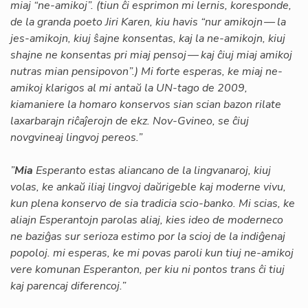
miaj “ne-amikoj”. (tiun ĉi esprimon mi lernis, koresponde,
de la granda poeto Jiri Karen, kiu havis “nur amikojn — la
jes-amikojn, kiuj ŝajne konsentas, kaj la ne-amikojn, kiuj
shajne ne konsentas pri miaj pensoj — kaj ĉiuj miaj amikoj
nutras mian pensipovon”.) Mi forte esperas, ke miaj ne-
amikoj klarigos al mi antaŭ la UN-tago de 2009,
kiamaniere la homaro konservos sian scian bazon rilate
laxarbarajn riĉaĵerojn de ekz. Nov-Gvineo, se ĉiuj
novgvineaj lingvoj pereos.”
”
Mia
Esperanto estas aliancano de la lingvanaroj, kiuj
volas, ke ankaŭ iliaj lingvoj daŭrigeble kaj moderne vivu,
kun plena konservo de sia tradicia scio-banko. Mi scias, ke
aliajn Esperantojn parolas aliaj, kies ideo de moderneco
ne baziĝas sur serioza estimo por la scioj de la indiĝenaj
popoloj. mi esperas, ke mi povas paroli kun tiuj ne-amikoj
vere komunan Esperanton, per kiu ni pontos trans ĉi tiuj
kaj parencaj diferencoj.”