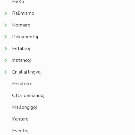
HeKo
Raŭmismo
Normaro
Dokumentoj
Establoj
Instancoj
En aliaj lingvoj
Heraldiko
Oftaj demandoj
Mallongigoj
Kantaro
Eventoj