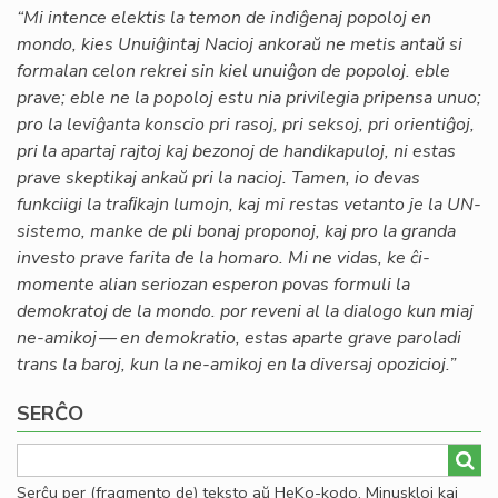
“Mi intence elektis la temon de indiĝenaj popoloj en
mondo, kies Unuiĝintaj Nacioj ankoraŭ ne metis antaŭ si
formalan celon rekrei sin kiel unuiĝon de popoloj. eble
prave; eble ne la popoloj estu nia privilegia pripensa unuo;
pro la leviĝanta konscio pri rasoj, pri seksoj, pri orientiĝoj,
pri la apartaj rajtoj kaj bezonoj de handikapuloj, ni estas
prave skeptikaj ankaŭ pri la nacioj. Tamen, io devas
funkciigi la traﬁkajn lumojn, kaj mi restas vetanto je la UN-
sistemo, manke de pli bonaj proponoj, kaj pro la granda
investo prave farita de la homaro. Mi ne vidas, ke ĉi-
momente alian seriozan esperon povas formuli la
demokratoj de la mondo. por reveni al la dialogo kun miaj
ne-amikoj — en demokratio, estas aparte grave paroladi
trans la baroj, kun la ne-amikoj en la diversaj opozicioj.”
SERĈO
Serĉu per (fragmento de) teksto aŭ HeKo-kodo. Minuskloj kaj