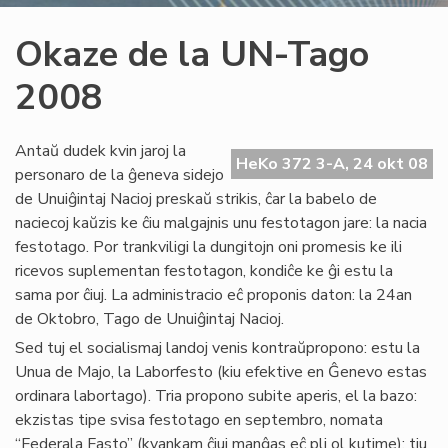
Okaze de la UN-Tago
2008
Antaŭ dudek kvin jaroj la
HeKo 372 3-A, 24 okt 08
personaro de la ĝeneva sidejo
de Unuiĝintaj Nacioj preskaŭ strikis, ĉar la babelo de
naciecoj kaŭzis ke ĉiu malgajnis unu festotagon jare: la nacia
festotago. Por trankviligi la dungitojn oni promesis ke ili
ricevos suplementan festotagon, kondiĉe ke ĝi estu la
sama por ĉiuj. La administracio eĉ proponis daton: la 24an
de Oktobro, Tago de Unuiĝintaj Nacioj.
Sed tuj el socialismaj landoj venis kontraŭpropono: estu la
Unua de Majo, la Laborfesto (kiu efektive en Ĝenevo estas
ordinara labortago). Tria propono subite aperis, el la bazo:
ekzistas tipe svisa festotago en septembro, nomata
“Federala Fasto” (kvankam ĉiuj manĝas eĉ pli ol kutime); tiu