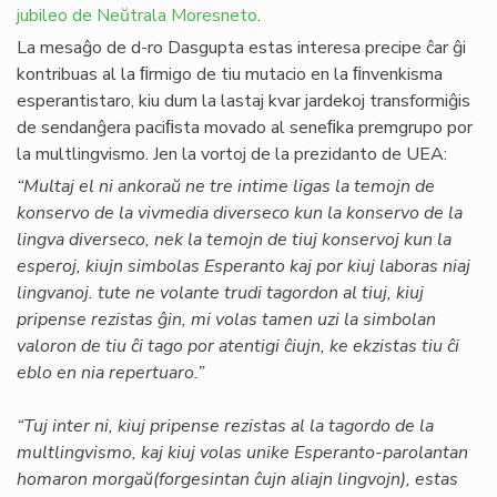
jubileo de Neŭtrala Moresneto
.
La mesaĝo de d-ro Dasgupta estas interesa precipe ĉar ĝi
kontribuas al la ﬁrmigo de tiu mutacio en la ﬁnvenkisma
esperantistaro, kiu dum la lastaj kvar jardekoj transformiĝis
de sendanĝera paciﬁsta movado al seneﬁka premgrupo por
la multlingvismo. Jen la vortoj de la prezidanto de UEA:
“Multaj el ni ankoraŭ ne tre intime ligas la temojn de
konservo de la vivmedia diverseco kun la konservo de la
lingva diverseco, nek la temojn de tiuj konservoj kun la
esperoj, kiujn simbolas Esperanto kaj por kiuj laboras niaj
lingvanoj. tute ne volante trudi tagordon al tiuj, kiuj
pripense rezistas ĝin, mi volas tamen uzi la simbolan
valoron de tiu ĉi tago por atentigi ĉiujn, ke ekzistas tiu ĉi
eblo en nia repertuaro.”
“Tuj inter ni, kiuj pripense rezistas al la tagordo de la
multlingvismo, kaj kiuj volas unike Esperanto-parolantan
homaron morgaŭ(forgesintan ĉujn aliajn lingvojn), estas