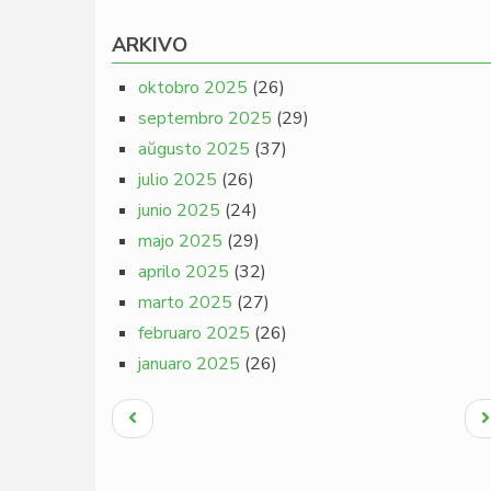
ARKIVO
oktobro 2025
(26)
septembro 2025
(29)
aŭgusto 2025
(37)
julio 2025
(26)
junio 2025
(24)
majo 2025
(29)
aprilo 2025
(32)
marto 2025
(27)
februaro 2025
(26)
januaro 2025
(26)
Pagination
Antaŭa
N
paĝo
p