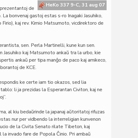
HeKo 337 9-C, 31 aug 07
reprezentantoj de
La bonvenaj gastoj estas s-ro Inagaki Jasuhiko,
irio), kaj rev. Kimio Matsumoto, vicdirektoro de
rantista, sen. Perla Martinelli, kune kun sen.
n Jasuhiko kaj Matsumoto ankaŭ tra la urbo, kie
spertis ankaŭ per tipa manĝo de paco kaj amikeco,
laborantoj de KCE.
espondis ke certe iam tio okazos, sed lia
tablo: li ja prezidas la Esperantan Civiton, kaj ne
oj”.
ma, al kiu bedaŭrinde la japanaj aŭtoritatoj rifuzas
estas nur per vidbendo la interreligian kunvenon
cio de la Civita Senato rilate Tibeton, kaj
l la invado fare de Popola Ĉinio. Pri ambaŭ