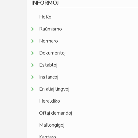
INFORMOJ
HeKo
Raŭmismo
Normaro
Dokumentoj
Establoj
Instancoj
En aliaj lingvoj
Heraldiko
Oftaj demandoj
Mallongigoj
Kantaro