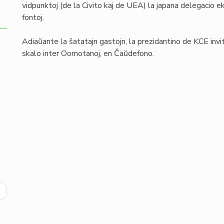
vidpunktoj (de la Civito kaj de UEA) la japana delegacio eks
fontoj.
Adiaŭante la ŝatatajn gastojn, la prezidantino de KCE invi
skalo inter Oomotanoj, en Ĉaŭdefono.
ext
age