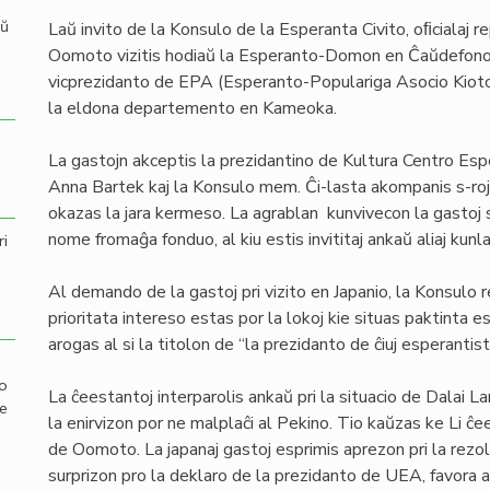
aŭ
Laŭ invito de la Konsulo de la Esperanta Civito, oﬁcialaj 
Oomoto vizitis hodiaŭ la Esperanto-Domon en Ĉaŭdefono. 
vicprezidanto de EPA (Esperanto-Populariga Asocio Kioto F
la eldona departemento en Kameoka.
La gastojn akceptis la prezidantino de Kultura Centro Espe
Anna Bartek kaj la Konsulo mem. Ĉi-lasta akompanis s-roj
okazas la jara kermeso. La agrablan kunvivecon la gastoj 
nome fromaĝa fonduo, al kiu estis invititaj ankaŭ aliaj kun
ri
Al demando de la gastoj pri vizito en Japanio, la Konsulo r
prioritata intereso estas por la lokoj kie situas paktinta es
arogas al si la titolon de “la prezidanto de ĉiuj esperantist
mo
La ĉeestantoj interparolis ankaŭ pri la situacio de Dalai La
de
la enirvizon por ne malplaĉi al Pekino. Tio kaŭzas ke Li ĉe
de Oomoto. La japanaj gastoj esprimis aprezon pri la rezolu
surprizon pro la deklaro de la prezidanto de UEA, favora a