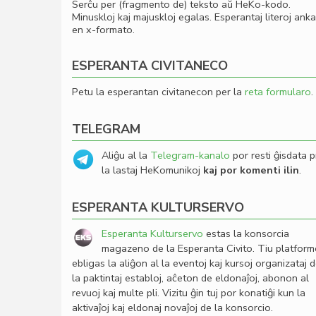
Serĉu per (fragmento de) teksto aŭ HeKo-kodo.
Minuskloj kaj majuskloj egalas. Esperantaj literoj ank
en x-formato.
ESPERANTA CIVITANECO
Petu la esperantan civitanecon per la
reta formularo
.
TELEGRAM
Aliĝu al la
Telegram-kanalo
por resti ĝisdata p
la lastaj HeKomunikoj
kaj por komenti ilin
.
ESPERANTA KULTURSERVO
Esperanta Kulturservo
estas la konsorcia
magazeno de la Esperanta Civito. Tiu platfor
ebligas la aliĝon al la eventoj kaj kursoj organizataj 
la paktintaj establoj, aĉeton de eldonaĵoj, abonon al
revuoj kaj multe pli. Vizitu ĝin tuj por konatiĝi kun la
aktivaĵoj kaj eldonaj novaĵoj de la konsorcio.