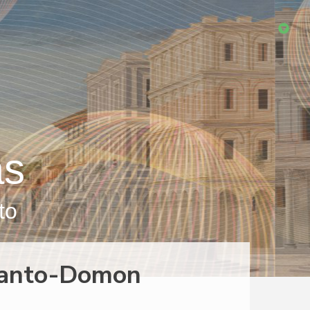
as
to
eranto-Domon