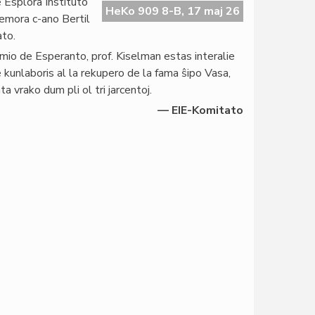
 Esplora Instituto
HeKo 909 8-B, 17 maj 26
emora c-ano Bertil
ato.
mio de Esperanto, prof. Kiselman estas interalie
ve kunlaboris al la rekupero de la fama ŝipo Vasa,
a vrako dum pli ol tri jarcentoj.
— EIE-Komitato