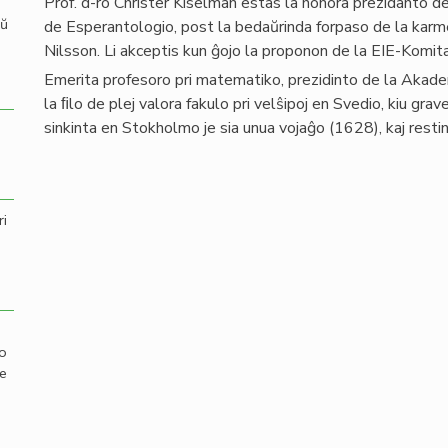
Prof. d-ro Christer Kiselman estas la honora prezidanto de
aŭ
de Esperantologio, post la bedaŭrinda forpaso de la karm
Nilsson. Li akceptis kun ĝojo la proponon de la EIE-Komit
Emerita profesoro pri matematiko, prezidinto de la Akade
la ﬁlo de plej valora fakulo pri velŝipoj en Svedio, kiu gra
sinkinta en Stokholmo je sia unua vojaĝo (1628), kaj restint
ri
mo
de