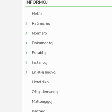
INFORMOJ
HeKo
Raŭmismo
Normaro
Dokumentoj
Establoj
Instancoj
En aliaj lingvoj
Heraldiko
Oftaj demandoj
Mallongigoj
Kantaro