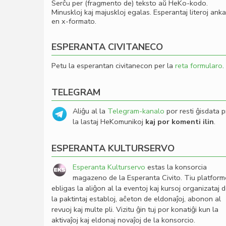
Serĉu per (fragmento de) teksto aŭ HeKo-kodo.
Minuskloj kaj majuskloj egalas. Esperantaj literoj ank
en x-formato.
ESPERANTA CIVITANECO
Petu la esperantan civitanecon per la
reta formularo
.
TELEGRAM
Aliĝu al la
Telegram-kanalo
por resti ĝisdata p
la lastaj HeKomunikoj
kaj por komenti ilin
.
ESPERANTA KULTURSERVO
Esperanta Kulturservo
estas la konsorcia
magazeno de la Esperanta Civito. Tiu platfor
ebligas la aliĝon al la eventoj kaj kursoj organizataj 
la paktintaj establoj, aĉeton de eldonaĵoj, abonon al
revuoj kaj multe pli. Vizitu ĝin tuj por konatiĝi kun la
aktivaĵoj kaj eldonaj novaĵoj de la konsorcio.