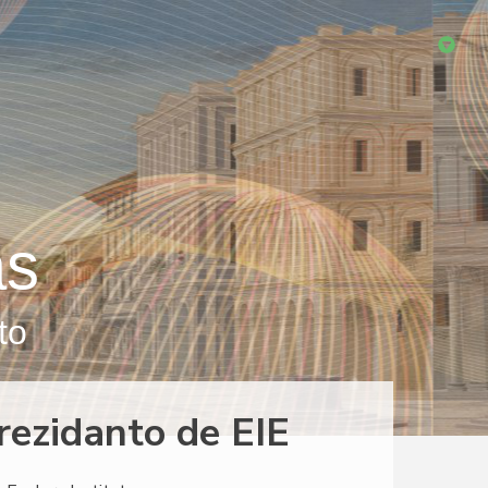
as
to
rezidanto de EIE