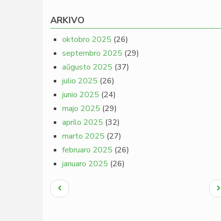
ARKIVO
oktobro 2025
(26)
septembro 2025
(29)
aŭgusto 2025
(37)
julio 2025
(26)
junio 2025
(24)
majo 2025
(29)
aprilo 2025
(32)
marto 2025
(27)
februaro 2025
(26)
januaro 2025
(26)
Pagination
Antaŭa
N
paĝo
p