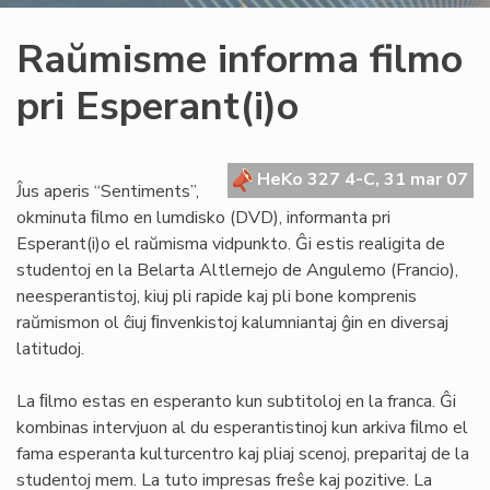
Raŭmisme informa filmo
pri Esperant(i)o
HeKo 327 4-C, 31 mar 07
Ĵus aperis “Sentiments”,
okminuta ﬁlmo en lumdisko (DVD), informanta pri
Esperant(i)o el raŭmisma vidpunkto. Ĝi estis realigita de
studentoj en la Belarta Altlernejo de Angulemo (Francio),
neesperantistoj, kiuj pli rapide kaj pli bone komprenis
raŭmismon ol ĉiuj ﬁnvenkistoj kalumniantaj ĝin en diversaj
latitudoj.
La ﬁlmo estas en esperanto kun subtitoloj en la franca. Ĝi
kombinas intervjuon al du esperantistinoj kun arkiva ﬁlmo el
fama esperanta kulturcentro kaj pliaj scenoj, preparitaj de la
studentoj mem. La tuto impresas freŝe kaj pozitive. La