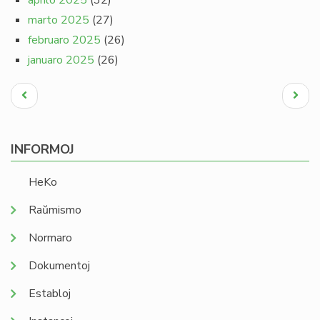
aprilo 2025
(32)
marto 2025
(27)
februaro 2025
(26)
januaro 2025
(26)
Pagination
Antaŭa
Next
paĝo
page
INFORMOJ
HeKo
Raŭmismo
Normaro
Dokumentoj
Establoj