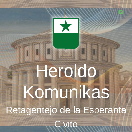
Skip
to
main
content
Heroldo
Komunikas
Retagentejo de la Esperanta
Civito