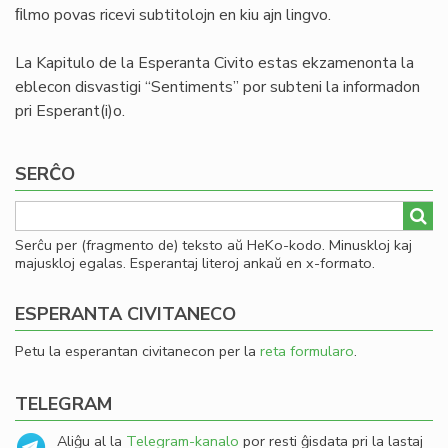
ﬁlmo povas ricevi subtitolojn en kiu ajn lingvo.
La Kapitulo de la Esperanta Civito estas ekzamenonta la
eblecon disvastigi “Sentiments” por subteni la informadon
pri Esperant(i)o.
SERĈO
Serĉu per (fragmento de) teksto aŭ HeKo-kodo. Minuskloj kaj
majuskloj egalas. Esperantaj literoj ankaŭ en x-formato.
ESPERANTA CIVITANECO
Petu la esperantan civitanecon per la
reta formularo
.
TELEGRAM
Aliĝu al la
Telegram-kanalo
por resti ĝisdata pri la lastaj