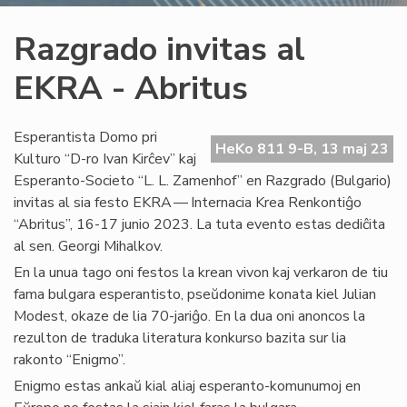
Razgrado invitas al
EKRA - Abritus
Esperantista Domo pri
HeKo 811 9-B, 13 maj 23
Kulturo “D-ro Ivan Kirĉev” kaj
Esperanto-Societo “L. L. Zamenhof” en Razgrado (Bulgario)
invitas al sia festo EKRA — Internacia Krea Renkontiĝo
“Abritus”, 16-17 junio 2023. La tuta evento estas dediĉita
al sen. Georgi Mihalkov.
En la unua tago oni festos la krean vivon kaj verkaron de tiu
fama bulgara esperantisto, pseŭdonime konata kiel Julian
Modest, okaze de lia 70-jariĝo. En la dua oni anoncos la
rezulton de traduka literatura konkurso bazita sur lia
rakonto “Enigmo”.
Enigmo estas ankaŭ kial aliaj esperanto-komunumoj en