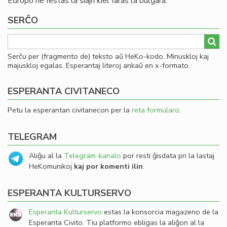
Eŭropo ne festas la siajn kiel faras la bulgara.
SERĈO
Serĉu per (fragmento de) teksto aŭ HeKo-kodo. Minuskloj kaj
majuskloj egalas. Esperantaj literoj ankaŭ en x-formato.
ESPERANTA CIVITANECO
Petu la esperantan civitanecon per la
reta formularo
.
TELEGRAM
Aliĝu al la
Telegram-kanalo
por resti ĝisdata pri la lastaj
HeKomunikoj
kaj por komenti ilin
.
ESPERANTA KULTURSERVO
Esperanta Kulturservo
estas la konsorcia magazeno de la
Esperanta Civito. Tiu platformo ebligas la aliĝon al la