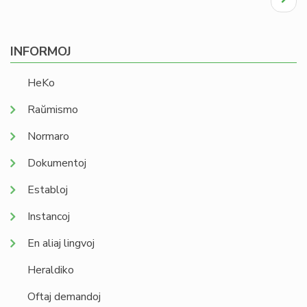
page
INFORMOJ
HeKo
Raŭmismo
Normaro
Dokumentoj
Establoj
Instancoj
En aliaj lingvoj
Heraldiko
Oftaj demandoj