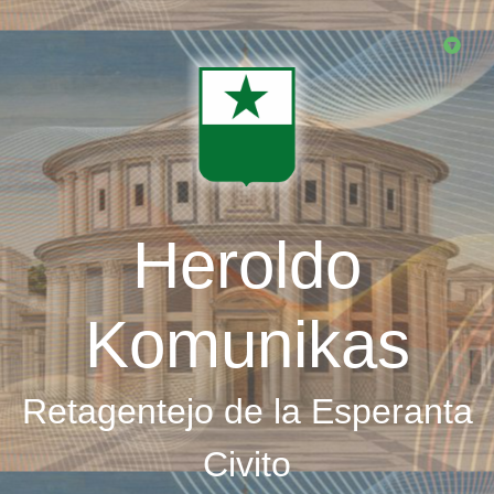
Skip
to
main
content
Heroldo
Komunikas
Retagentejo de la Esperanta
Civito