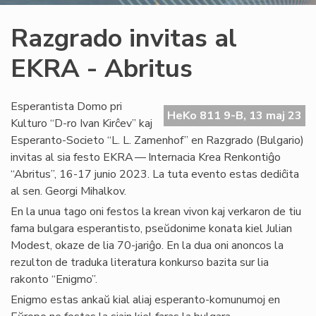
Razgrado invitas al
EKRA - Abritus
Esperantista Domo pri
HeKo 811 9-B, 13 maj 23
Kulturo “D-ro Ivan Kirĉev” kaj
Esperanto-Societo “L. L. Zamenhof” en Razgrado (Bulgario)
invitas al sia festo EKRA — Internacia Krea Renkontiĝo
“Abritus”, 16-17 junio 2023. La tuta evento estas dediĉita
al sen. Georgi Mihalkov.
En la unua tago oni festos la krean vivon kaj verkaron de tiu
fama bulgara esperantisto, pseŭdonime konata kiel Julian
Modest, okaze de lia 70-jariĝo. En la dua oni anoncos la
rezulton de traduka literatura konkurso bazita sur lia
rakonto “Enigmo”.
Enigmo estas ankaŭ kial aliaj esperanto-komunumoj en