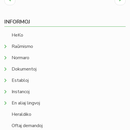
paĝo
page
INFORMOJ
HeKo
Raŭmismo
Normaro
Dokumentoj
Establoj
Instancoj
En aliaj lingvoj
Heraldiko
Oftaj demandoj