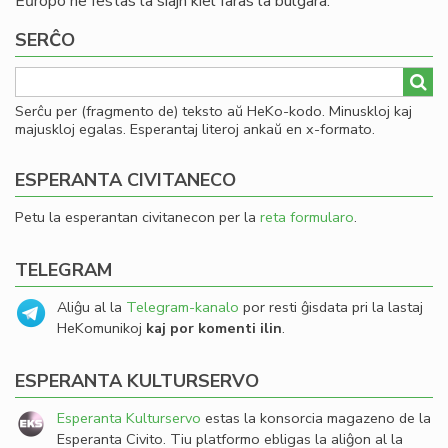
Eŭropo ne festas la siajn kiel faras la bulgara.
SERĈO
Serĉu per (fragmento de) teksto aŭ HeKo-kodo. Minuskloj kaj
majuskloj egalas. Esperantaj literoj ankaŭ en x-formato.
ESPERANTA CIVITANECO
Petu la esperantan civitanecon per la
reta formularo
.
TELEGRAM
Aliĝu al la
Telegram-kanalo
por resti ĝisdata pri la lastaj
HeKomunikoj
kaj por komenti ilin
.
ESPERANTA KULTURSERVO
Esperanta Kulturservo
estas la konsorcia magazeno de la
Esperanta Civito. Tiu platformo ebligas la aliĝon al la