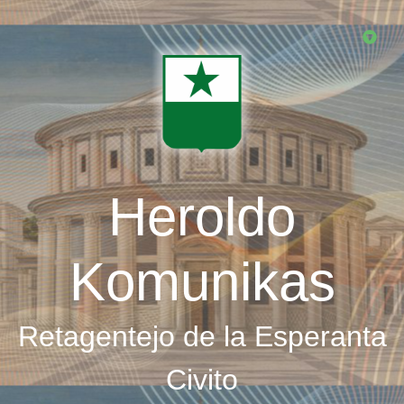
Skip
to
main
content
Heroldo
Komunikas
Retagentejo de la Esperanta
Civito