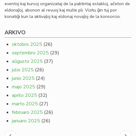
eventoj kaj kursoj organizataj de la paktintaj establoj, aĉeton de
eldonaĵoj, abonon al revuoj kaj multe pli. Vizitu ĝin tuj por
konatiĝi kun la aktivaĵoj kaj eldonaj novaĵoj de la konsorcio.
ARKIVO
oktobro 2025
(26)
septembro 2025
(29)
aŭgusto 2025
(37)
julio 2025
(26)
junio 2025
(24)
majo 2025
(29)
aprilo 2025
(32)
marto 2025
(27)
februaro 2025
(26)
januaro 2025
(26)
Pagination
Antaŭa
Next