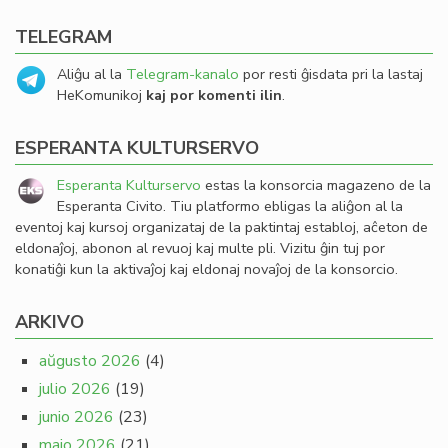
TELEGRAM
Aliĝu al la
Telegram-kanalo
por resti ĝisdata pri la lastaj
HeKomunikoj
kaj por komenti ilin
.
ESPERANTA KULTURSERVO
Esperanta Kulturservo
estas la konsorcia magazeno de la
Esperanta Civito. Tiu platformo ebligas la aliĝon al la
eventoj kaj kursoj organizataj de la paktintaj establoj, aĉeton de
eldonaĵoj, abonon al revuoj kaj multe pli. Vizitu ĝin tuj por
konatiĝi kun la aktivaĵoj kaj eldonaj novaĵoj de la konsorcio.
ARKIVO
aŭgusto 2026
(4)
julio 2026
(19)
junio 2026
(23)
majo 2026
(21)