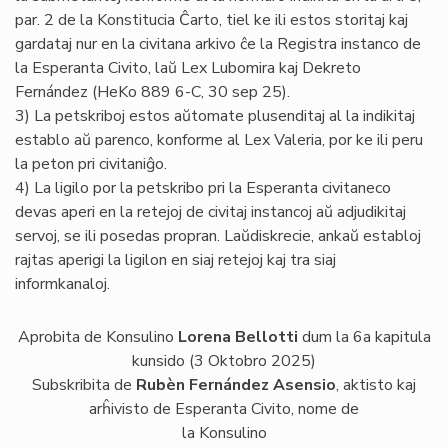
par. 2 de la Konstitucia Ĉarto, tiel ke ili estos storitaj kaj
gardataj nur en la civitana arkivo ĉe la Registra instanco de
la Esperanta Civito, laŭ Lex Lubomira kaj Dekreto
Fernández (HeKo 889 6-C, 30 sep 25).
3) La petskriboj estos aŭtomate plusenditaj al la indikitaj
establo aŭ parenco, konforme al Lex Valeria, por ke ili peru
la peton pri civitaniĝo.
4) La ligilo por la petskribo pri la Esperanta civitaneco
devas aperi en la retejoj de civitaj instancoj aŭ adjudikitaj
servoj, se ili posedas propran. Laŭdiskrecie, ankaŭ establoj
rajtas aperigi la ligilon en siaj retejoj kaj tra siaj
informkanaloj.
Aprobita de Konsulino
Lorena Bellotti
dum la 6a kapitula
kunsido (3 Oktobro 2025)
Subskribita de
Rubèn Fernández Asensio
, aktisto kaj
arĥivisto de Esperanta Civito, nome de
la Konsulino