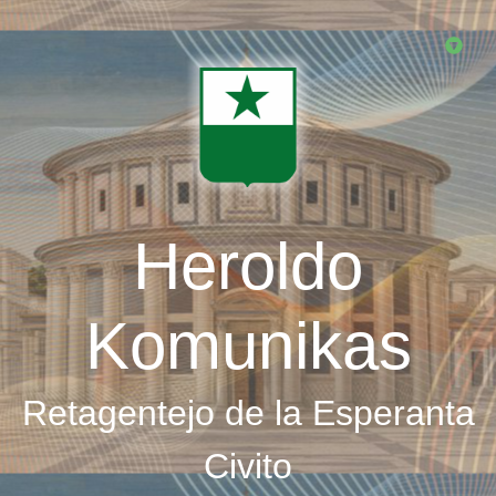
Skip
to
main
content
Heroldo
Komunikas
Retagentejo de la Esperanta
Civito