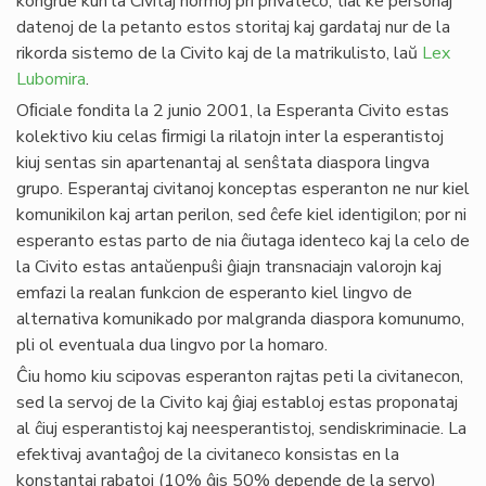
kongrue kun la Civitaj normoj pri privateco, tial ke personaj
datenoj de la petanto estos storitaj kaj gardataj nur de la
rikorda sistemo de la Civito kaj de la matrikulisto, laŭ
Lex
Lubomira
.
Oﬁciale fondita la 2 junio 2001, la Esperanta Civito estas
kolektivo kiu celas ﬁrmigi la rilatojn inter la esperantistoj
kiuj sentas sin apartenantaj al senŝtata diaspora lingva
grupo. Esperantaj civitanoj konceptas esperanton ne nur kiel
komunikilon kaj artan perilon, sed ĉefe kiel identigilon; por ni
esperanto estas parto de nia ĉiutaga identeco kaj la celo de
la Civito estas antaŭenpuŝi ĝiajn transnaciajn valorojn kaj
emfazi la realan funkcion de esperanto kiel lingvo de
alternativa komunikado por malgranda diaspora komunumo,
pli ol eventuala dua lingvo por la homaro.
Ĉiu homo kiu scipovas esperanton rajtas peti la civitanecon,
sed la servoj de la Civito kaj ĝiaj establoj estas proponataj
al ĉiuj esperantistoj kaj neesperantistoj, sendiskriminacie. La
efektivaj avantaĝoj de la civitaneco konsistas en la
konstantaj rabatoj (10% ĝis 50% depende de la servo)