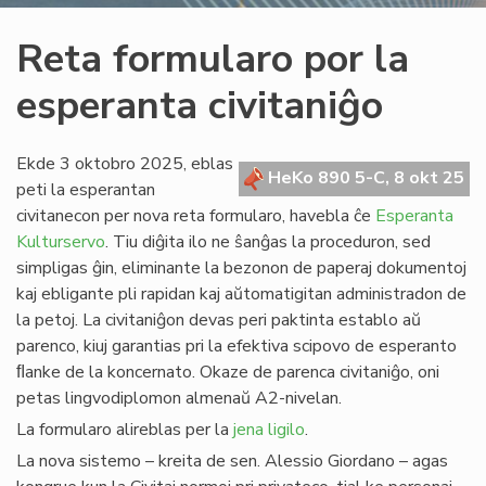
Reta formularo por la
esperanta civitaniĝo
Ekde 3 oktobro 2025, eblas
HeKo 890 5-C, 8 okt 25
peti la esperantan
civitanecon per nova reta formularo, havebla ĉe
Esperanta
Kulturservo
. Tiu diĝita ilo ne ŝanĝas la proceduron, sed
simpligas ĝin, eliminante la bezonon de paperaj dokumentoj
kaj ebligante pli rapidan kaj aŭtomatigitan administradon de
la petoj. La civitaniĝon devas peri paktinta establo aŭ
parenco, kiuj garantias pri la efektiva scipovo de esperanto
ﬂanke de la koncernato. Okaze de parenca civitaniĝo, oni
petas lingvodiplomon almenaŭ A2-nivelan.
La formularo alireblas per la
jena ligilo
.
La nova sistemo – kreita de sen. Alessio Giordano – agas