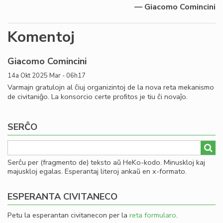
— Giacomo Comincini
Komentoj
Giacomo Comincini
14a Okt 2025 Mar - 06h17
Varmajn gratulojn al ĉiuj organizintoj de la nova reta mekanismo
de civitaniĝo. La konsorcio certe proﬁtos je tiu ĉi novaĵo.
SERĈO
Serĉu per (fragmento de) teksto aŭ HeKo-kodo. Minuskloj kaj
majuskloj egalas. Esperantaj literoj ankaŭ en x-formato.
ESPERANTA CIVITANECO
Petu la esperantan civitanecon per la
reta formularo
.