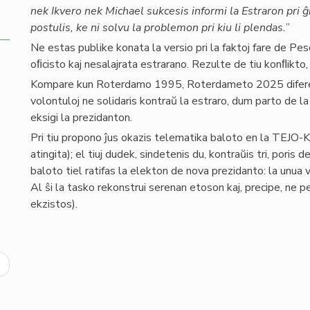
nek Ikvero nek Michael sukcesis informi la Estraron pri ĝi
postulis, ke ni solvu la problemon pri kiu li plendas.
”
Ne estas publike konata la versio pri la faktoj fare de Pes
oﬁcisto kaj nesalajrata estrarano. Rezulte de tiu konﬂikto,
Kompare kun Roterdamo 1995, Roterdameto 2025 diferencas
volontuloj ne solidaris kontraŭ la estraro, dum parto de la 
eksigi la prezidanton.
Pri tiu propono ĵus okazis telematika baloto en la TEJO-K
atingita); el tiuj dudek, sindetenis du, kontraŭis tri, poris 
baloto tiel ratifas la elekton de nova prezidanto: la unua
Al ŝi la tasko rekonstrui serenan etoson kaj, precipe, ne pe
ekzistos).
ext
age