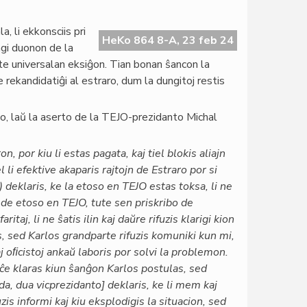
, li ekkonsciis pri
HeKo 864 8-A, 23 feb 24
ngi duonon de la
te universalan eksiĝon. Tian bonan ŝancon la
ne rekandidatiĝi al estraro, dum la dungitoj restis
rizo, laŭ la aserto de la TEJO-prezidanto Michal
, por kiu li estas pagata, kaj tiel blokis aliajn
l li efektive akaparis rajtojn de Estraro por si
eklaris, ke la etoso en TEJO estas toksa, li ne
 de etoso en TEJO, tute sen priskribo de
taj, li ne ŝatis ilin kaj daŭre rifuzis klarigi kion
ris, sed Karlos grandparte rifuzis komuniki kun mi,
aj oﬁcistoj ankaŭ laboris por solvi la problemon.
ﬁĉe klaras kiun ŝanĝon Karlos postulas, sed
ida, dua vicprezidanto] deklaris, ke li mem kaj
uzis informi kaj kiu eksplodigis la situacion, sed