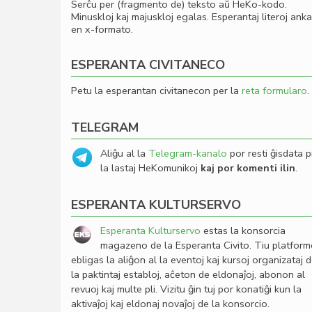
Serĉu per (fragmento de) teksto aŭ HeKo-kodo.
Minuskloj kaj majuskloj egalas. Esperantaj literoj ank
en x-formato.
ESPERANTA CIVITANECO
Petu la esperantan civitanecon per la
reta formularo
.
TELEGRAM
Aliĝu al la
Telegram-kanalo
por resti ĝisdata p
la lastaj HeKomunikoj
kaj por komenti ilin
.
ESPERANTA KULTURSERVO
Esperanta Kulturservo
estas la konsorcia
magazeno de la Esperanta Civito. Tiu platfor
ebligas la aliĝon al la eventoj kaj kursoj organizataj 
la paktintaj establoj, aĉeton de eldonaĵoj, abonon al
revuoj kaj multe pli. Vizitu ĝin tuj por konatiĝi kun la
aktivaĵoj kaj eldonaj novaĵoj de la konsorcio.