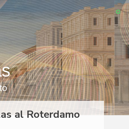
as
to
las al Roterdamo