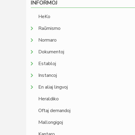
INFORMOJ
HeKo
Raŭmismo
Normaro
Dokumentoj
Establoj
Instancoj
En aliaj lingvoj
Heraldiko
Oftaj demandoj
Mallongigoj
Kantaro