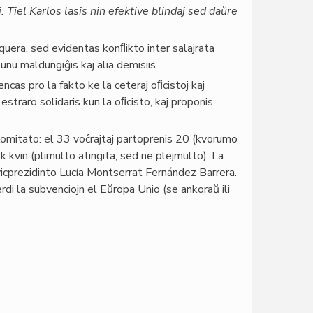
. Tiel Karlos lasis nin efektive blindaj sed daŭre
quera, sed evidentas konﬂikto inter salajrata
 unu maldungiĝis kaj alia demisiis.
 pro la fakto ke la ceteraj oﬁcistoj kaj
estraro solidaris kun la oﬁcisto, kaj proponis
omitato: el 33 voĉrajtaj partoprenis 20 (kvorumo
dek kvin (plimulto atingita, sed ne plejmulto). La
 vicprezidinto Lucía Montserrat Fernández Barrera.
rdi la subvenciojn el Eŭropa Unio (se ankoraŭ ili