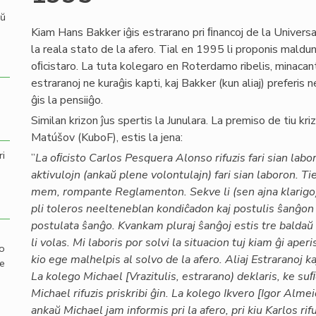
aŭ
Kiam Hans Bakker iĝis estrarano pri ﬁnancoj de la Universala
la reala stato de la afero. Tial en 1995 li proponis maldu
oﬁcistaro. La tuta kolegaro en Roterdamo ribelis, minacan
estraranoj ne kuraĝis kapti, kaj Bakker (kun aliaj) preferis 
ĝis la pensiiĝo.
Similan krizon ĵus spertis la Junulara. La premiso de tiu k
Matúšov (KuboF), estis la jena:
ri
”
La oﬁcisto Carlos Pesquera Alonso rifuzis fari sian laboron
aktivulojn (ankaŭ plene volontulajn) fari sian laboron. Tie
mem, rompante Reglamenton. Sekve li (sen ajna klarigo) d
pli toleros neelteneblan kondiĉadon kaj postulis ŝanĝon
postulata ŝanĝo. Kvankam pluraj ŝanĝoj estis tre baldaŭ fari
li volas. Mi laboris por solvi la situacion tuj kiam ĝi ape
mo
kio ege malhelpis al solvo de la afero. Aliaj Estraranoj k
de
La kolego Michael [Vrazitulis, estrarano) deklaris, ke su
Michael rifuzis priskribi ĝin. La kolego Ikvero [Igor Alme
ankaŭ Michael jam informis pri la afero, pri kiu Karlos rif