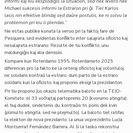
informi kaj kiu eksplodigis la situacion, sed nek Ikvero nek
Michael sukcesis informi la Estraron pri ĝi. Tiel Karlos
lasis nin efektive blindaj sed daŭre postulis, ke ni solvu la
problemon pri kiu li plendas.
”
Ne estas publike konata la versio pri la faktoj fare de
Pesquera, sed evidentas konﬂikto inter salajrata oﬁcisto kaj
nesalajrata estrarano. Rezulte de tiu konﬂikto, unu
maldungiĝis kaj alia demisiis.
Kompare kun Roterdamo 1995, Roterdameto 2025
diferencas pro la fakto ke la ceteraj oﬁcistoj kaj volontuloj
ne solidaris kontraŭ la estraro, dum parto de la estraro
solidaris kun la oﬁcisto, kaj proponis eksigi la prezidanton.
Pri tiu propono ĵus okazis telematika baloto en la TEJO-
Komitato: el 33 voĉrajtaj partoprenis 20 (kvorumo atingita);
el tiuj dudek, sindetenis du, kontraŭis tri, poris dek kvin
(plimulto atingita, sed ne plejmulto). La baloto tiel ratifas
la elekton de nova prezidanto: la unua vicprezidinto Lucía
Montserrat Fernández Barrera. Al ŝi la tasko rekonstrui