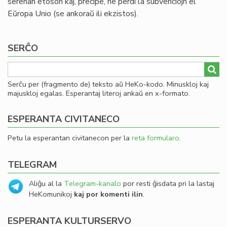
serenan etoson kaj, precipe, ne perdi la subvenciojn el
Eŭropa Unio (se ankoraŭ ili ekzistos).
SERĈO
Serĉu per (fragmento de) teksto aŭ HeKo-kodo. Minuskloj kaj
majuskloj egalas. Esperantaj literoj ankaŭ en x-formato.
ESPERANTA CIVITANECO
Petu la esperantan civitanecon per la
reta formularo
.
TELEGRAM
Aliĝu al la
Telegram-kanalo
por resti ĝisdata pri la lastaj
HeKomunikoj
kaj por komenti ilin
.
ESPERANTA KULTURSERVO