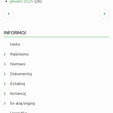
januaro 2025
(26)
Pagination
Antaŭa
Next
paĝo
page
INFORMOJ
HeKo
Raŭmismo
Normaro
Dokumentoj
Establoj
Instancoj
En aliaj lingvoj