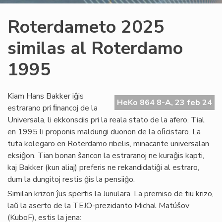
Roterdameto 2025
similas al Roterdamo
1995
Kiam Hans Bakker iĝis
HeKo 864 8-A, 23 feb 24
estrarano pri ﬁnancoj de la
Universala, li ekkonsciis pri la reala stato de la afero. Tial
en 1995 li proponis maldungi duonon de la oﬁcistaro. La
tuta kolegaro en Roterdamo ribelis, minacante universalan
eksiĝon. Tian bonan ŝancon la estraranoj ne kuraĝis kapti,
kaj Bakker (kun aliaj) preferis ne rekandidatiĝi al estraro,
dum la dungitoj restis ĝis la pensiiĝo.
Similan krizon ĵus spertis la Junulara. La premiso de tiu krizo,
laŭ la aserto de la TEJO-prezidanto Michal Matúšov
(KuboF), estis la jena: