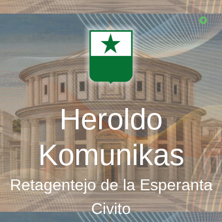
Skip
to
main
content
Heroldo
Komunikas
Retagentejo de la Esperanta
Civito