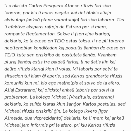
”
La oﬁcisto Carlos Pesquera Alonso rifuzis fari sian
laboron, por kiu li estas pagata, kaj tiel blokis aliajn
aktivulojn (ankaŭ plene volontulajn) fari sian laboron. Tiel
li efektive akaparis rajtojn de Estraro por si mem,
rompante Reglamenton. Sekve li (sen ajna klarigo)
deklaris, ke la etoso en TEJO estas toksa, li ne pli toleros
neelteneblan kondiĉadon kaj postulis ŝanĝon de etoso en
TEJO, tute sen priskribo de postulata ŝanĝo. Kvankam
pluraj ŝanĝoj estis tre baldaŭ faritaj, li ne ŝatis ilin kaj
daŭre rifuzis klarigi kion li volas. Mi laboris por solvi la
situacion tuj kiam ĝi aperis, sed Karlos grandparte rifuzis
komuniki kun mi, kio ege malhelpis al solvo de la afero.
Aliaj Estraranoj kaj oﬁcistoj ankaŭ laboris por solvi la
problemon. La kolego Michael [Vrazitulis, estrarano)
deklaris, ke suﬁĉe klaras kiun ŝanĝon Karlos postulas, sed
Michael rifuzis priskribi ĝin. La kolego Ikvero [Igor
Almeida, dua vicprezidanto] deklaris, ke li mem kaj ankaŭ
Michael jam informis pri la afero, pri kiu Karlos rifuzis