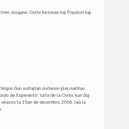
kstren; slogano: Civito bezonas kaj Popolon kaj
ingos ĉiun voĉrajtan civitanon plej malfrue
 de Esperanto”, luita de la Civito, kun ĉiuj
olo okazos la 15an de decembro 2006, laŭ la
o.