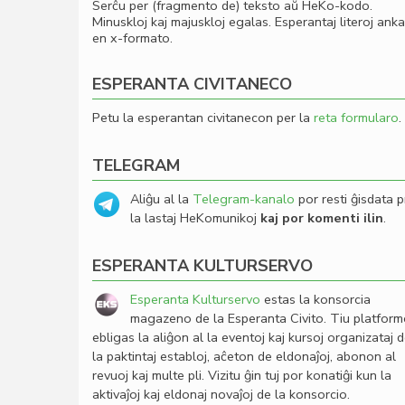
Serĉu per (fragmento de) teksto aŭ HeKo-kodo.
Minuskloj kaj majuskloj egalas. Esperantaj literoj ank
en x-formato.
ESPERANTA CIVITANECO
Petu la esperantan civitanecon per la
reta formularo
.
TELEGRAM
Aliĝu al la
Telegram-kanalo
por resti ĝisdata p
la lastaj HeKomunikoj
kaj por komenti ilin
.
ESPERANTA KULTURSERVO
Esperanta Kulturservo
estas la konsorcia
magazeno de la Esperanta Civito. Tiu platfor
ebligas la aliĝon al la eventoj kaj kursoj organizataj 
la paktintaj establoj, aĉeton de eldonaĵoj, abonon al
revuoj kaj multe pli. Vizitu ĝin tuj por konatiĝi kun la
aktivaĵoj kaj eldonaj novaĵoj de la konsorcio.