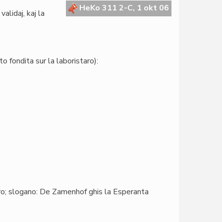
HeKo 311 2-C, 1 okt 06
alidaj, kaj la
o fondita sur la laboristaro):
daro; slogano: De Zamenhof ghis la Esperanta