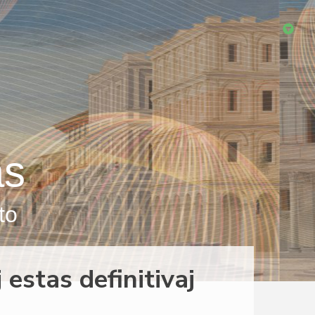
as
to
 estas definitivaj