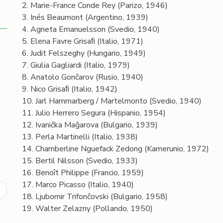
2. Marie-France Conde Rey (Parizo, 1946)
3. Inés Beaumont (Argentino, 1939)
4. Agneta Emanuelsson (Svedio, 1940)
5. Elena Favre Grisaﬁ (Italio, 1971)
6. Judit Felszeghy (Hungario, 1949)
7. Giulia Gagliardi (Italio, 1979)
8. Anatolo Gonĉarov (Rusio, 1940)
9. Nico Grisaﬁ (Italio, 1942)
10. Jarl Hammarberg / Martelmonto (Svedio, 1940)
11. Julio Herrero Segura (Hispanio, 1954)
12. Ivaniĉka Maĝarova (Bulgario, 1939)
13. Perla Martinelli (Italio, 1938)
14. Chamberline Nguefack Zedong (Kamerunio, 1972)
15. Bertil Nilsson (Svedio, 1933)
16. Benoît Philippe (Francio, 1959)
17. Marco Picasso (Italio, 1940)
ext
18. Ljubomir Trifonĉovski (Bulgario, 1958)
age
19. Walter Zelazny (Pollando, 1950)