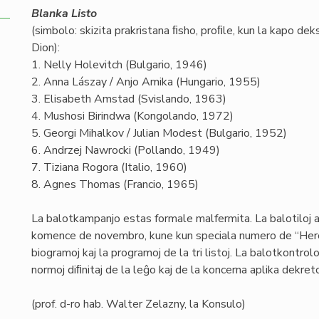
Blanka Listo
(simbolo: skizita prakristana ﬁsho, proﬁle, kun la kapo de
Dion):
1. Nelly Holevitch (Bulgario, 1946)
2. Anna Lászay / Anjo Amika (Hungario, 1955)
3. Elisabeth Amstad (Svislando, 1963)
4. Mushosi Birindwa (Kongolando, 1972)
5. Georgi Mihalkov / Julian Modest (Bulgario, 1952)
6. Andrzej Nawrocki (Pollando, 1949)
7. Tiziana Rogora (Italio, 1960)
8. Agnes Thomas (Francio, 1965)
La balotkampanjo estas formale malfermita. La balotiloj at
komence de novembro, kune kun speciala numero de “Heroldo
biogramoj kaj la programoj de la tri listoj. La balotkontr
normoj diﬁnitaj de la leĝo kaj de la koncerna aplika dekret
(prof. d-ro hab. Walter Zelazny, la Konsulo)