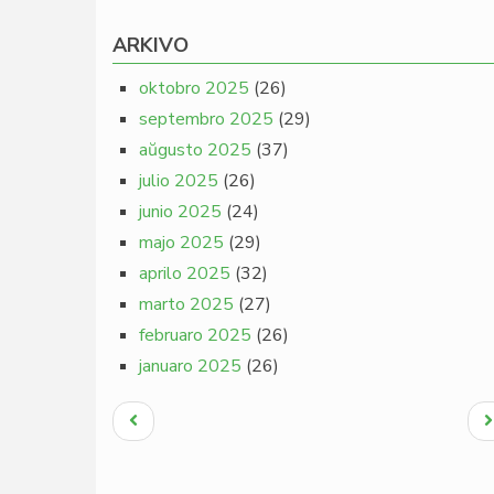
ARKIVO
oktobro 2025
(26)
septembro 2025
(29)
aŭgusto 2025
(37)
julio 2025
(26)
junio 2025
(24)
majo 2025
(29)
aprilo 2025
(32)
marto 2025
(27)
februaro 2025
(26)
januaro 2025
(26)
Pagination
Antaŭa
N
paĝo
p