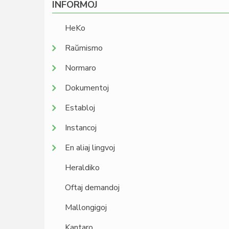
INFORMOJ
HeKo
Raŭmismo
Normaro
Dokumentoj
Establoj
Instancoj
En aliaj lingvoj
Heraldiko
Oftaj demandoj
Mallongigoj
Kantaro