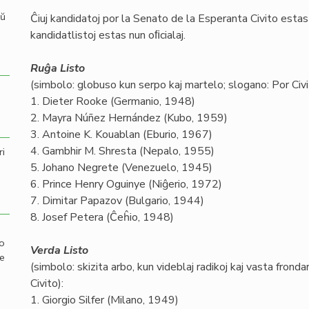
aŭ
Ĉiuj kandidatoj por la Senato de la Esperanta Civito estas v
kandidatlistoj estas nun oﬁcialaj.
Ruĝa Listo
(simbolo: globuso kun serpo kaj martelo; slogano: Por Civit
1. Dieter Rooke (Germanio, 1948)
2. Mayra Núñez Hernández (Kubo, 1959)
3. Antoine K. Kouablan (Eburio, 1967)
4. Gambhir M. Shresta (Nepalo, 1955)
ri
5. Johano Negrete (Venezuelo, 1945)
6. Prince Henry Oguinye (Niĝerio, 1972)
7. Dimitar Papazov (Bulgario, 1944)
8. Josef Petera (Ĉeĥio, 1948)
mo
Verda Listo
de
(simbolo: skizita arbo, kun videblaj radikoj kaj vasta fron
Civito):
1. Giorgio Silfer (Milano, 1949)