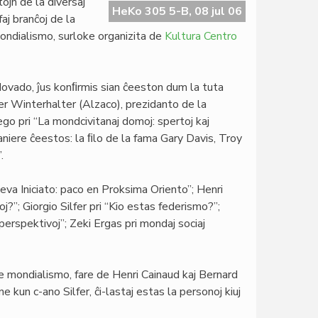
ojn de la diversaj
HeKo 305 5-B, 08 jul 06
aj branĉoj de la
ondialismo, surloke organizita de
Kultura Centro
vado, ĵus konﬁrmis sian ĉeeston dum la tuta
er Winterhalter (Alzaco), prezidanto de la
 pri “La mondcivitanaj domoj: spertoj kaj
aniere ĉeestos: la ﬁlo de la fama Gary Davis, Troy
.
a Iniciato: paco en Proksima Oriento”; Henri
oj?”; Giorgio Silfer pri “Kio estas federismo?”;
perspektivoj”; Zeki Ergas pri mondaj sociaj
 de mondialismo, fare de Henri Cainaud kaj Bernard
 kun c-ano Silfer, ĉi-lastaj estas la personoj kiuj