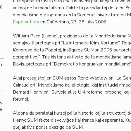
La Esperanta Civito sukcesas kunvenigi unuafoje la gvidant
aŭ
animoj de la mondialismo. Fakte la prezidantoj de la du ĉef
mondialismo partoprenos en la Somera Universitato pri M
Esperantista
en Ĉaŭdefono, 23-28 julio 2006.
William Pace (Usono), prezidanto de la Mondfederisma Mo
semajno: li prelegos pri “La Internacia Krim-Kortumo”. Rog
Kongreso de la Popoloj, inaŭguros SUMon 2006 per prelego
perspektivoj”. Tria historia aktivulo de la mondialismo iam
Davis, prelegos pri “Demokratio kongrua kun mondialismo”
ri
Aliaj prelegistoj en SUM estos René Wadlow pri “La Ĝenev
Cainaud pri “Mondialismo kaj ekologio: kiaj instituciaj rimed
Bernard Henry pri “Survoje al la UN-reformo: proponoj kaj 
forumoj.
mo
de
Aldone du paralelaj kursoj pri la historio kaj la strukturoj
Henry: SUM fakte disvolviĝos kaj france kaj esperante. Kune
plej aktivis por la okazigo de SUM.