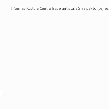
Informas Kultura Centro Esperantista, aŭ nia
pakto
[ĉe]
es
ext
age