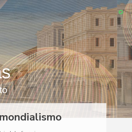
as
to
 mondialismo