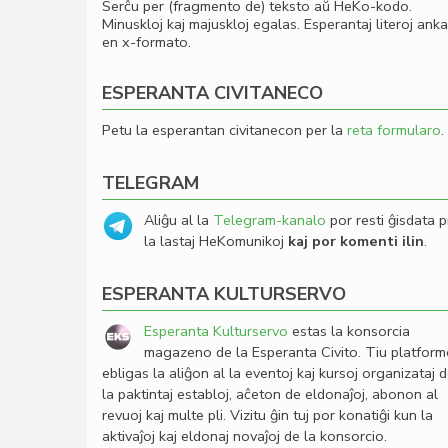
Serĉu per (fragmento de) teksto aŭ HeKo-kodo.
Minuskloj kaj majuskloj egalas. Esperantaj literoj ank
en x-formato.
ESPERANTA CIVITANECO
Petu la esperantan civitanecon per la
reta formularo
.
TELEGRAM
Aliĝu al la
Telegram-kanalo
por resti ĝisdata p
la lastaj HeKomunikoj
kaj por komenti ilin
.
ESPERANTA KULTURSERVO
Esperanta Kulturservo
estas la konsorcia
magazeno de la Esperanta Civito. Tiu platfor
ebligas la aliĝon al la eventoj kaj kursoj organizataj 
la paktintaj establoj, aĉeton de eldonaĵoj, abonon al
revuoj kaj multe pli. Vizitu ĝin tuj por konatiĝi kun la
aktivaĵoj kaj eldonaj novaĵoj de la konsorcio.