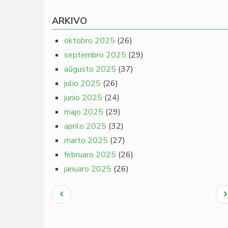
ARKIVO
oktobro 2025
(26)
septembro 2025
(29)
aŭgusto 2025
(37)
julio 2025
(26)
junio 2025
(24)
majo 2025
(29)
aprilo 2025
(32)
marto 2025
(27)
februaro 2025
(26)
januaro 2025
(26)
Pagination
Antaŭa
N
paĝo
p