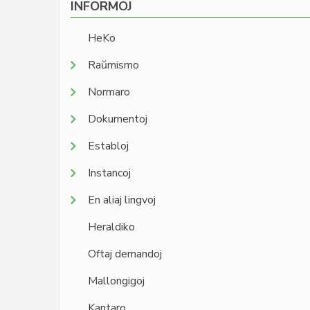
INFORMOJ
HeKo
Raŭmismo
Normaro
Dokumentoj
Establoj
Instancoj
En aliaj lingvoj
Heraldiko
Oftaj demandoj
Mallongigoj
Kantaro