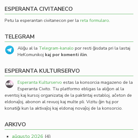
ESPERANTA CIVITANECO
Petu la esperantan civitanecon per la
reta formularo
.
TELEGRAM
Aliĝu al la
Telegram-kanalo
por resti ĝisdata pri la lastaj
HeKomunikoj
kaj por komenti ilin
.
ESPERANTA KULTURSERVO
Esperanta Kulturservo
estas la konsorcia magazeno de la
Esperanta Civito. Tiu platformo ebligas la aliĝon al la
eventoj kaj kursoj organizataj de la paktintaj establoj, aĉeton de
eldonaĵoj, abonon al revuoj kaj multe pli. Vizitu ĝin tuj por
konatiĝi kun la aktivaĵoj kaj eldonaj novaĵoj de la konsorcio.
ARKIVO
aŭgusto 2026
(4)