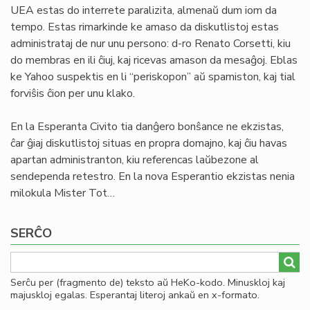
UEA estas do interrete paralizita, almenaŭ dum iom da
tempo. Estas rimarkinde ke amaso da diskutlistoj estas
administrataj de nur unu persono: d-ro Renato Corsetti, kiu
do membras en ili ĉiuj, kaj ricevas amason da mesaĝoj. Eblas
ke Yahoo suspektis en li “periskopon” aŭ spamiston, kaj tial
forviŝis ĉion per unu klako.
En la Esperanta Civito tia danĝero bonŝance ne ekzistas,
ĉar ĝiaj diskutlistoj situas en propra domajno, kaj ĉiu havas
apartan administranton, kiu referencas laŭbezone al
sendependa retestro. En la nova Esperantio ekzistas nenia
milokula Mister Tot…
SERĈO
Serĉu per (fragmento de) teksto aŭ HeKo-kodo. Minuskloj kaj
majuskloj egalas. Esperantaj literoj ankaŭ en x-formato.