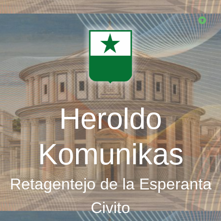
Skip
to
main
content
Heroldo
Komunikas
Retagentejo de la Esperanta
Civito