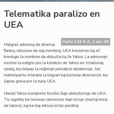
Telematika paralizo en
UEA
HeKo 316 9-A, 1 dec 06
Malgraŭ admonoj de diversaj
ﬂankoj, inkluzive de siaj membroj, UEA konservis kaj eĉ
kreskigis la nombron da diskutlistoj ĉe Yahoo. La admonojn
motivis la indigno pro la konduto de Yahoo en totalismaj
landoj, kiu helpas la reĝimojn persekuti disidentojn, tiel
malhelpante interalie la lingvan kaj kulturan diversecon, kiu
ŝajnas grava por la nuna UEA.
Hieraŭ Yahoo komplete forviŝis ĉiujn diskutlistojn de UEA.
Tio signifas ke necesas rekonstrui tiujn listojn (multaj horoj
da laboro), kaj ke iliaj arkivoj estas perditaj.