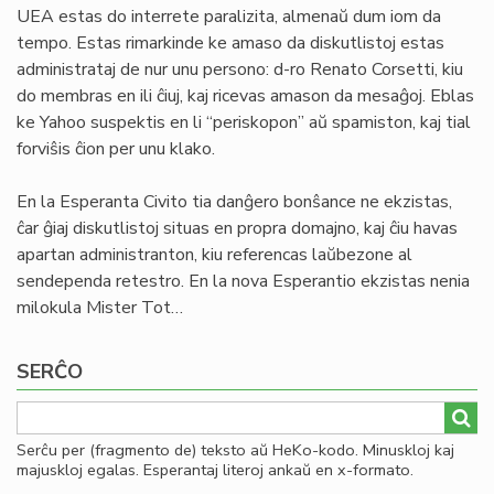
UEA estas do interrete paralizita, almenaŭ dum iom da
tempo. Estas rimarkinde ke amaso da diskutlistoj estas
administrataj de nur unu persono: d-ro Renato Corsetti, kiu
do membras en ili ĉiuj, kaj ricevas amason da mesaĝoj. Eblas
ke Yahoo suspektis en li “periskopon” aŭ spamiston, kaj tial
forviŝis ĉion per unu klako.
En la Esperanta Civito tia danĝero bonŝance ne ekzistas,
ĉar ĝiaj diskutlistoj situas en propra domajno, kaj ĉiu havas
apartan administranton, kiu referencas laŭbezone al
sendependa retestro. En la nova Esperantio ekzistas nenia
milokula Mister Tot…
SERĈO
Serĉu per (fragmento de) teksto aŭ HeKo-kodo. Minuskloj kaj
majuskloj egalas. Esperantaj literoj ankaŭ en x-formato.