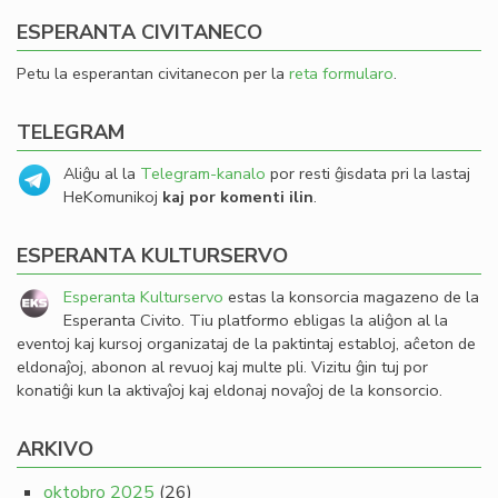
ESPERANTA CIVITANECO
Petu la esperantan civitanecon per la
reta formularo
.
TELEGRAM
Aliĝu al la
Telegram-kanalo
por resti ĝisdata pri la lastaj
HeKomunikoj
kaj por komenti ilin
.
ESPERANTA KULTURSERVO
Esperanta Kulturservo
estas la konsorcia magazeno de la
Esperanta Civito. Tiu platformo ebligas la aliĝon al la
eventoj kaj kursoj organizataj de la paktintaj establoj, aĉeton de
eldonaĵoj, abonon al revuoj kaj multe pli. Vizitu ĝin tuj por
konatiĝi kun la aktivaĵoj kaj eldonaj novaĵoj de la konsorcio.
ARKIVO
oktobro 2025
(26)