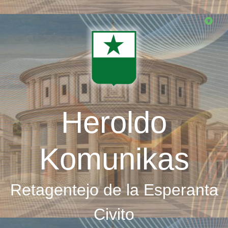
Skip
to
main
content
Heroldo
Komunikas
Retagentejo de la Esperanta
Civito