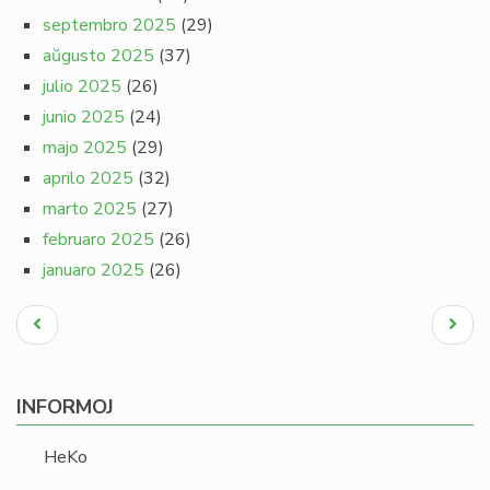
septembro 2025
(29)
aŭgusto 2025
(37)
julio 2025
(26)
junio 2025
(24)
majo 2025
(29)
aprilo 2025
(32)
marto 2025
(27)
februaro 2025
(26)
januaro 2025
(26)
Pagination
Antaŭa
Next
paĝo
page
INFORMOJ
HeKo