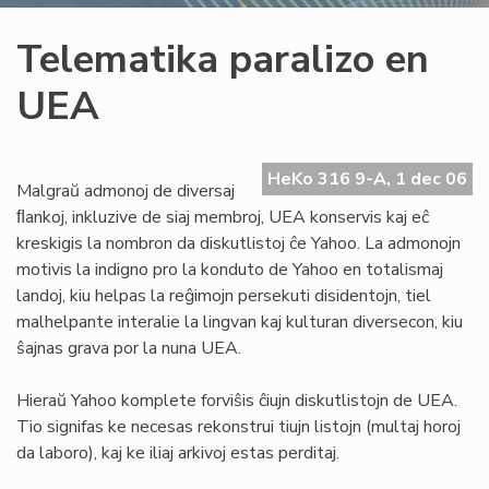
Telematika paralizo en
UEA
HeKo 316 9-A, 1 dec 06
Malgraŭ admonoj de diversaj
ﬂankoj, inkluzive de siaj membroj, UEA konservis kaj eĉ
kreskigis la nombron da diskutlistoj ĉe Yahoo. La admonojn
motivis la indigno pro la konduto de Yahoo en totalismaj
landoj, kiu helpas la reĝimojn persekuti disidentojn, tiel
malhelpante interalie la lingvan kaj kulturan diversecon, kiu
ŝajnas grava por la nuna UEA.
Hieraŭ Yahoo komplete forviŝis ĉiujn diskutlistojn de UEA.
Tio signifas ke necesas rekonstrui tiujn listojn (multaj horoj
da laboro), kaj ke iliaj arkivoj estas perditaj.