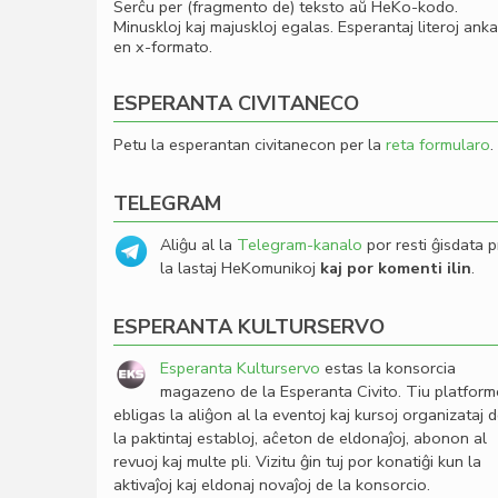
Serĉu per (fragmento de) teksto aŭ HeKo-kodo.
Minuskloj kaj majuskloj egalas. Esperantaj literoj ank
en x-formato.
ESPERANTA CIVITANECO
Petu la esperantan civitanecon per la
reta formularo
.
TELEGRAM
Aliĝu al la
Telegram-kanalo
por resti ĝisdata p
la lastaj HeKomunikoj
kaj por komenti ilin
.
ESPERANTA KULTURSERVO
Esperanta Kulturservo
estas la konsorcia
magazeno de la Esperanta Civito. Tiu platfor
ebligas la aliĝon al la eventoj kaj kursoj organizataj 
la paktintaj establoj, aĉeton de eldonaĵoj, abonon al
revuoj kaj multe pli. Vizitu ĝin tuj por konatiĝi kun la
aktivaĵoj kaj eldonaj novaĵoj de la konsorcio.