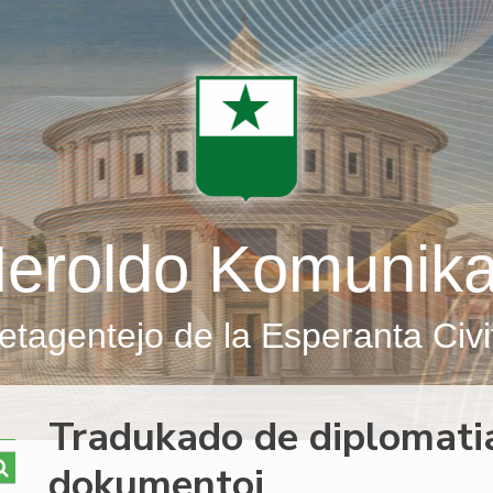
eroldo Komunik
etagentejo de la Esperanta Civi
Tradukado de diplomatiaj
dokumentoj