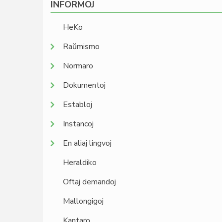
INFORMOJ
HeKo
Raŭmismo
Normaro
Dokumentoj
Establoj
Instancoj
En aliaj lingvoj
Heraldiko
Oftaj demandoj
Mallongigoj
Kantaro