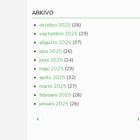
ARKIVO
oktobro 2025
(26)
septembro 2025
(29)
aŭgusto 2025
(37)
julio 2025
(26)
junio 2025
(24)
majo 2025
(29)
aprilo 2025
(32)
marto 2025
(27)
februaro 2025
(26)
januaro 2025
(26)
Pagination
Antaŭa
N
paĝo
p