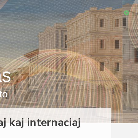
as
to
 kaj internaciaj