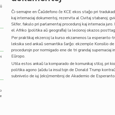
aŭ
Ĉi-semajne en Ĉaŭdefono ĉe KCE ekos staĝo pri tradukad
kaj internaciaj dokumentoj, rezervita al Civitaj stabanoj; gv
Silfer, fakulo pri parlamentaj proceduroj kaj internacia jur
el Afriko (politika aŭ geograﬁa) la lecionoj okazos postt
Per praktikaj ekzercoj la kurso ekzamenos la esperanto-trad
leksika sed ankaŭ semantika ŝarĝo: ekzemple Konsilio de E
procedurojn por normigado ene de tri grandaj supernaciaj in
Eŭropo.
ri
Utila estos ankaŭ la komparado de komunikaj stiloj, pri k
politika agono (aŭdu la insultojn de Donald Trump kontraŭ 
subnivelo de iuj (eks)membroj de Akademio de Esperanto
mo
de