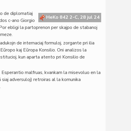
o de diplomatiaj
HeKo 842 2-C, 28 jul 24
idos c-ano Giorgio
o. Por ebligi la partoprenon per skajpo de stabanoj
agmeze.
ukojn de internaciaj formuloj, zorgante pri ilia
ŭropo kaj Eŭropa Konsilio. Oni analizos la
stitucioj, kun aparta atento pri Konsilio de
io Esperantio malfruas, kvankam la misevoluo en la
siaj adversuloj) retroiras al la komunika
.