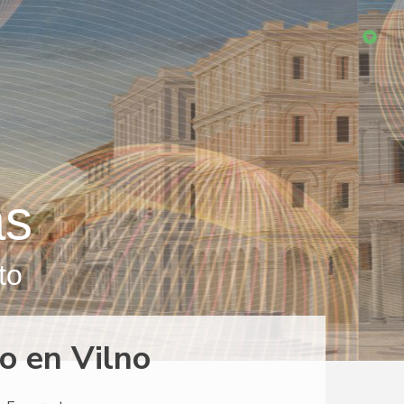
as
to
o en Vilno