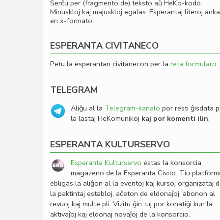
Serĉu per (fragmento de) teksto aŭ HeKo-kodo.
Minuskloj kaj majuskloj egalas. Esperantaj literoj ank
en x-formato.
ESPERANTA CIVITANECO
Petu la esperantan civitanecon per la
reta formularo
.
TELEGRAM
Aliĝu al la
Telegram-kanalo
por resti ĝisdata p
la lastaj HeKomunikoj
kaj por komenti ilin
.
ESPERANTA KULTURSERVO
Esperanta Kulturservo
estas la konsorcia
magazeno de la Esperanta Civito. Tiu platfor
ebligas la aliĝon al la eventoj kaj kursoj organizataj 
la paktintaj establoj, aĉeton de eldonaĵoj, abonon al
revuoj kaj multe pli. Vizitu ĝin tuj por konatiĝi kun la
aktivaĵoj kaj eldonaj novaĵoj de la konsorcio.