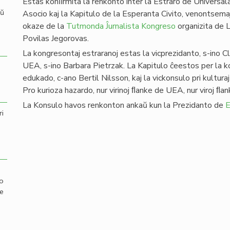
Estas konﬁrmita la renkonto inter la Estraro de Universa
aŭ
Asocio kaj la Kapitulo de la Esperanta Civito, venontsema
okaze de la
Tutmonda Ĵurnalista Kongreso
organizita de 
Povilas Jegorovas.
La kongresontaj estraranoj estas la vicprezidanto, s-ino 
UEA, s-ino Barbara Pietrzak. La Kapitulo ĉeestos per la kon
edukado, c-ano Bertil Nilsson, kaj la vickonsulo pri kulturaj
Pro kurioza hazardo, nur virinoj ﬂanke de UEA, nur viroj ﬂa
La Konsulo havos renkonton ankaŭ kun la Prezidanto de
E
ri
mo
de