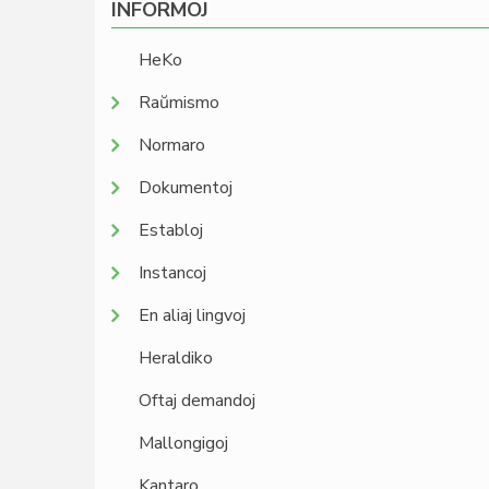
INFORMOJ
HeKo
Raŭmismo
Normaro
Dokumentoj
Establoj
Instancoj
En aliaj lingvoj
Heraldiko
Oftaj demandoj
Mallongigoj
Kantaro