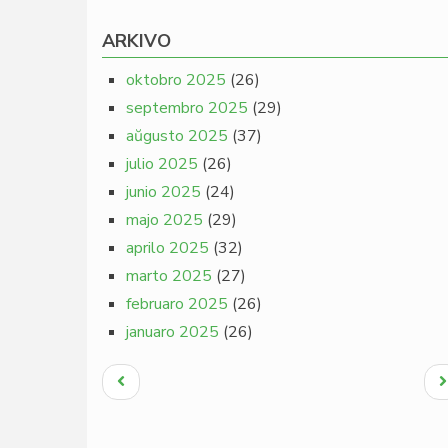
ARKIVO
oktobro 2025
(26)
septembro 2025
(29)
aŭgusto 2025
(37)
julio 2025
(26)
junio 2025
(24)
majo 2025
(29)
aprilo 2025
(32)
marto 2025
(27)
februaro 2025
(26)
januaro 2025
(26)
Pagination
Antaŭa
N
paĝo
p