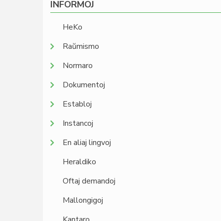
INFORMOJ
HeKo
Raŭmismo
Normaro
Dokumentoj
Establoj
Instancoj
En aliaj lingvoj
Heraldiko
Oftaj demandoj
Mallongigoj
Kantaro