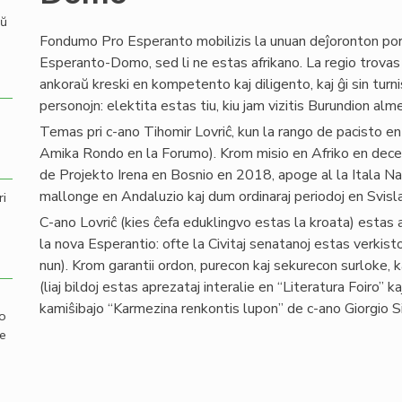
aŭ
Fondumo Pro Esperanto mobilizis la unuan deĵoronton por
Esperanto-Domo, sed li ne estas afrikano. La regio trovas
ankoraŭ kreski en kompetento kaj diligento, kaj ĝi sin turni
personojn: elektita estas tiu, kiu jam vizitis Burundion alm
Temas pri c-ano Tihomir Lovriĉ, kun la rango de pacisto en
Amika Rondo en la Forumo). Krom misio en Afriko en dece
de Projekto Irena en Bosnio en 2018, apoge al la Itala Na
mallonge en Andaluzio kaj dum ordinaraj periodoj en Svisl
ri
C-ano Lovriĉ (kies ĉefa eduklingvo estas la kroata) estas a
la nova Esperantio: ofte la Civitaj senatanoj estas verkisto
nun). Krom garantii ordon, purecon kaj sekurecon surloke, k
(liaj bildoj estas aprezataj interalie en “Literatura Foiro” ka
kamiŝibajo “Karmezina renkontis lupon” de c-ano Giorgio Sil
mo
de