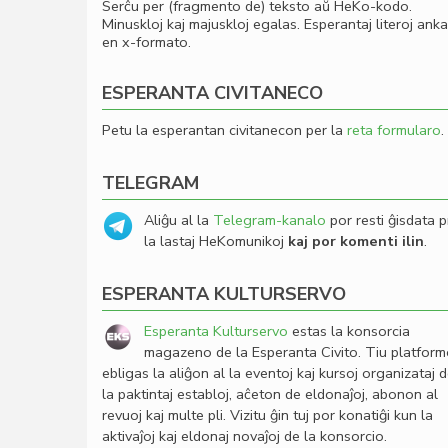
Serĉu per (fragmento de) teksto aŭ HeKo-kodo.
Minuskloj kaj majuskloj egalas. Esperantaj literoj ank
en x-formato.
ESPERANTA CIVITANECO
Petu la esperantan civitanecon per la
reta formularo
.
TELEGRAM
Aliĝu al la
Telegram-kanalo
por resti ĝisdata p
la lastaj HeKomunikoj
kaj por komenti ilin
.
ESPERANTA KULTURSERVO
Esperanta Kulturservo
estas la konsorcia
magazeno de la Esperanta Civito. Tiu platfor
ebligas la aliĝon al la eventoj kaj kursoj organizataj 
la paktintaj establoj, aĉeton de eldonaĵoj, abonon al
revuoj kaj multe pli. Vizitu ĝin tuj por konatiĝi kun la
aktivaĵoj kaj eldonaj novaĵoj de la konsorcio.