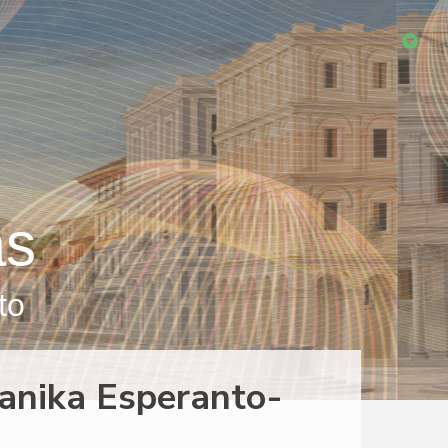
as
to
anika Esperanto-