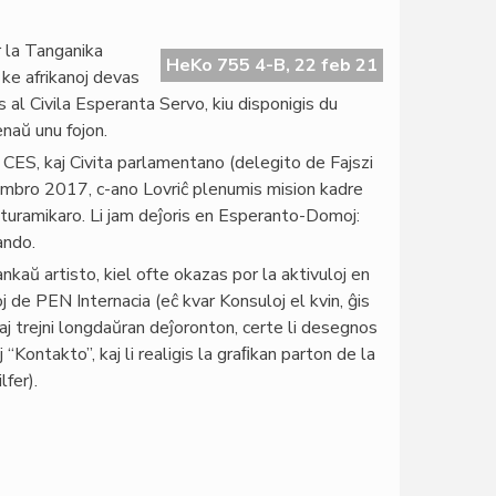
 la Tanganika
HeKo 755 4-B, 22 feb 21
 ke afrikanoj devas
s al Civila Esperanta Servo, kiu disponigis du
enaŭ unu fojon.
 CES, kaj Civita parlamentano (delegito de Fajszi
mbro 2017, c-ano Lovriĉ plenumis mision kadre
turamikaro. Li jam deĵoris en Esperanto-Domoj:
ando.
nkaŭ artisto, kiel ofte okazas por la aktivuloj en
j de PEN Internacia (eĉ kvar Konsuloj el kvin, ĝis
aj trejni longdaŭran deĵoronton, certe li desegnos
j “Kontakto”, kaj li realigis la graﬁkan parton de la
fer).