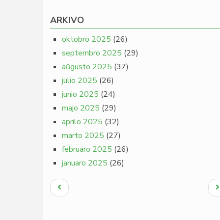
ARKIVO
oktobro 2025
(26)
septembro 2025
(29)
aŭgusto 2025
(37)
julio 2025
(26)
junio 2025
(24)
majo 2025
(29)
aprilo 2025
(32)
marto 2025
(27)
februaro 2025
(26)
januaro 2025
(26)
Pagination
Antaŭa
N
paĝo
p