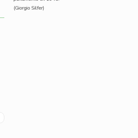
(Giorgio Silfer)
ext
age