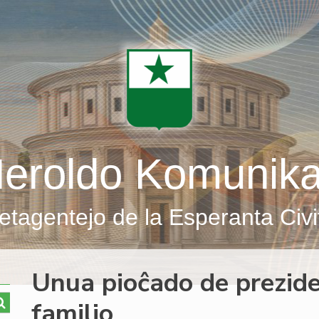
eroldo Komunik
etagentejo de la Esperanta Civi
Unua pioĉado de prezid
familio