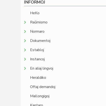
INFORMOJ
HeKo
Raŭmismo
Normaro
Dokumentoj
Establoj
Instancoj
En aliaj lingvoj
Heraldiko
Oftaj demandoj
Mallongigoj
Kantaro