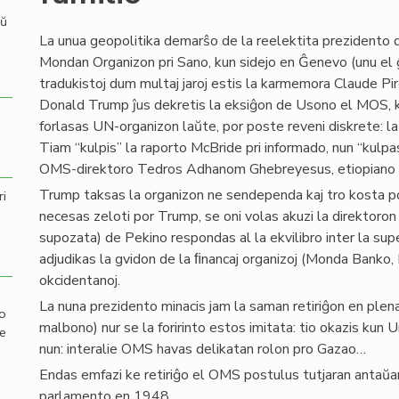
aŭ
La unua geopolitika demarŝo de la reelektita prezidento
Mondan Organizon pri Sano, kun sidejo en Ĝenevo (unu el ĝ
tradukistoj dum multaj jaroj estis la karmemora Claude Pir
Donald Trump ĵus dekretis la eksiĝon de Usono el MOS, k
forlasas UN-organizon laŭte, por poste reveni diskrete: l
Tiam “kulpis” la raporto McBride pri informado, nun “kulp
OMS-direktoro Tedros Adhanom Ghebreyesus, etiopiano 
Trump taksas la organizon ne sendependa kaj tro kosta p
ri
necesas zeloti por Trump, se oni volas akuzi la direktoron
supozata) de Pekino respondas al la ekvilibro inter la sup
adjudikas la gvidon de la ﬁnancaj organizoj (Monda Banko, 
okcidentanoj.
La nuna prezidento minacis jam la saman retiriĝon en plena
mo
malbono) nur se la foririnto estos imitata: tio okazis kun U
de
nun: interalie OMS havas delikatan rolon pro Gazao…
Endas emfazi ke retiriĝo el OMS postulus tutjaran antaŭan
parlamento en 1948.