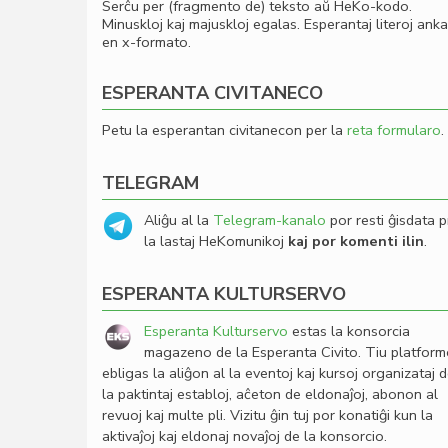
Serĉu per (fragmento de) teksto aŭ HeKo-kodo.
Minuskloj kaj majuskloj egalas. Esperantaj literoj ank
en x-formato.
ESPERANTA CIVITANECO
Petu la esperantan civitanecon per la
reta formularo
.
TELEGRAM
Aliĝu al la
Telegram-kanalo
por resti ĝisdata p
la lastaj HeKomunikoj
kaj por komenti ilin
.
ESPERANTA KULTURSERVO
Esperanta Kulturservo
estas la konsorcia
magazeno de la Esperanta Civito. Tiu platfor
ebligas la aliĝon al la eventoj kaj kursoj organizataj 
la paktintaj establoj, aĉeton de eldonaĵoj, abonon al
revuoj kaj multe pli. Vizitu ĝin tuj por konatiĝi kun la
aktivaĵoj kaj eldonaj novaĵoj de la konsorcio.