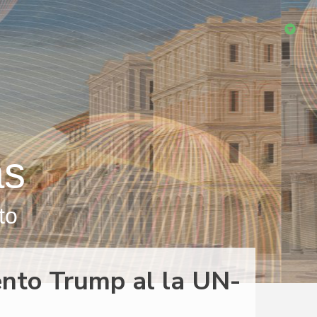
as
to
ento Trump al la UN-