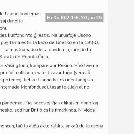
 de Usono koncernas
HeKo 862 1-E, 20 jan 25
iaj dungitaj
on).
ies kunfondinto ĝi estis. Ne unuafoje Usono
a plej fama estis la kazo de Unesko en la 1980aj.
as” la mastrumado de la pandemio, fare de la
ŝatata de Popola Ĉinio.
or Vaŝingtono, kompare por Pekino. Efektive ne
 pro fuŝa oﬁcado; male, la avantaĝo (vera aŭ
erpotencoj, tiel ke Usono kaj okcidentanoj sin
Internacia Monfonduso), lasante aliajn al ne
 pandemio. Tiaj secesioj iĝas eﬁkaj (en bono kaj
nesko, sed nur Britio estis rimarkinda. Ni vidos
oncon, laŭ la aliĝa akto ratiﬁta ankaŭ de la usona