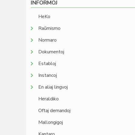
INFORMOJ
HeKo
Raŭmismo
Normaro
Dokumentoj
Establoj
Instancoj
En aliaj lingvoj
Heraldiko
Oftaj demandoj
Mallongigoj
Kantaro