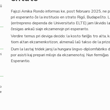
aŭ
Fajszi Amika Rondo informas ke, post februaro 2025, ne p
pri esperanto ĉe la institucio en strato Rigó, Budapeŝto. La
(entrepreno dependa de Universitato ELTE) jam likvidis la
ĉesigas ankaŭ siajn ekzamenojn pri esperanto.
Verdire temus pri deviga decido: la kosto fariĝis tro alta,
tiom altan ekzamenkotizon, almenaŭ laŭ takso de la prizo
Dum la lastaj tridek jaroj la hungara lingvo-diplomfabriko
ri
por asisti kaj prepari milojn da ekzamenotoj. Nun fermiĝas
Esperantio.
mo
de