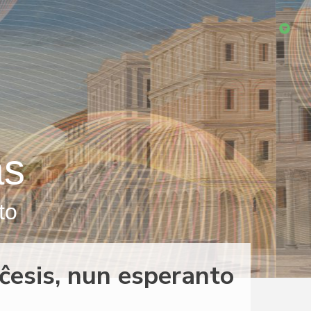
as
to
ĉesis, nun esperanto