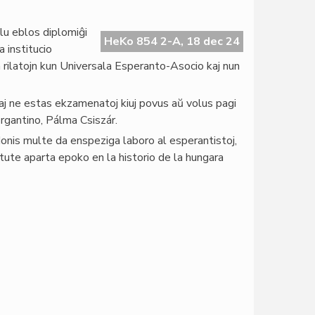
lu eblos diplomiĝi
HeKo 854 2-A, 18 dec 24
 institucio
 rilatojn kun Universala Esperanto-Asocio kaj nun
 kaj ne estas ekzamenatoj kiuj povus aŭ volus pagi
rgantino, Pálma Csiszár.
 donis multe da enspeziga laboro al esperantistoj,
 tute aparta epoko en la historio de la hungara