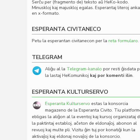
Serĉu per (fragmento de) teksto aŭ HeKo-kodo.
Minuskloj kaj majuskloj egalas. Esperantaj literoj ank
en x-formato.
ESPERANTA CIVITANECO
Petu la esperantan civitanecon per la
reta formularo
.
TELEGRAM
Aliĝu al la
Telegram-kanalo
por resti ĝisdata p
la lastaj HeKomunikoj
kaj por komenti ilin
.
ESPERANTA KULTURSERVO
Esperanta Kulturservo
estas la konsorcia
magazeno de la Esperanta Civito. Tiu platfor
ebligas la aliĝon al la eventoj kaj kursoj organizataj 
la paktintaj establoj, aĉeton de eldonaĵoj, abonon al
revuoj kaj multe pli. Vizitu ĝin tuj por konatiĝi kun la
aktivaĵoj kaj eldonaj novaĵoj de la konsorcio.