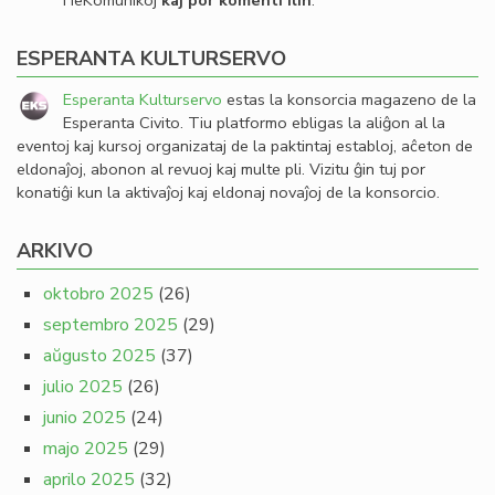
HeKomunikoj
kaj por komenti ilin
.
ESPERANTA KULTURSERVO
Esperanta Kulturservo
estas la konsorcia magazeno de la
Esperanta Civito. Tiu platformo ebligas la aliĝon al la
eventoj kaj kursoj organizataj de la paktintaj establoj, aĉeton de
eldonaĵoj, abonon al revuoj kaj multe pli. Vizitu ĝin tuj por
konatiĝi kun la aktivaĵoj kaj eldonaj novaĵoj de la konsorcio.
ARKIVO
oktobro 2025
(26)
septembro 2025
(29)
aŭgusto 2025
(37)
julio 2025
(26)
junio 2025
(24)
majo 2025
(29)
aprilo 2025
(32)