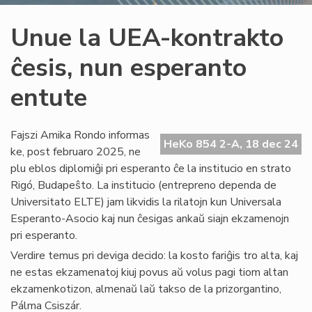
Unue la UEA-kontrakto
ĉesis, nun esperanto
entute
Fajszi Amika Rondo informas
HeKo 854 2-A, 18 dec 24
ke, post februaro 2025, ne
plu eblos diplomiĝi pri esperanto ĉe la institucio en strato
Rigó, Budapeŝto. La institucio (entrepreno dependa de
Universitato ELTE) jam likvidis la rilatojn kun Universala
Esperanto-Asocio kaj nun ĉesigas ankaŭ siajn ekzamenojn
pri esperanto.
Verdire temus pri deviga decido: la kosto fariĝis tro alta, kaj
ne estas ekzamenatoj kiuj povus aŭ volus pagi tiom altan
ekzamenkotizon, almenaŭ laŭ takso de la prizorgantino,
Pálma Csiszár.