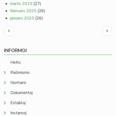
marto 2025
(27)
februaro 2025
(26)
januaro 2025
(26)
Pagination
Antaŭa
Next
paĝo
page
INFORMOJ
HeKo
Raŭmismo
Normaro
Dokumentoj
Establoj
Instancoj