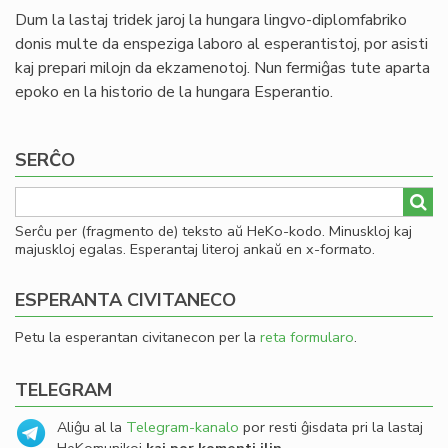
Dum la lastaj tridek jaroj la hungara lingvo-diplomfabriko
donis multe da enspeziga laboro al esperantistoj, por asisti
kaj prepari milojn da ekzamenotoj. Nun fermiĝas tute aparta
epoko en la historio de la hungara Esperantio.
SERĈO
Serĉu per (fragmento de) teksto aŭ HeKo-kodo. Minuskloj kaj
majuskloj egalas. Esperantaj literoj ankaŭ en x-formato.
ESPERANTA CIVITANECO
Petu la esperantan civitanecon per la
reta formularo
.
TELEGRAM
Aliĝu al la
Telegram-kanalo
por resti ĝisdata pri la lastaj