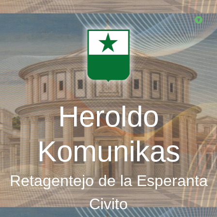
Skip
to
main
content
Heroldo
Komunikas
Retagentejo de la Esperanta
Civito