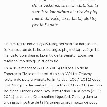
de la Vickonsulo, lin anstataŭas la
samlista kandidato kiu ricevis plej
multe da voĉoj ĉe la lastaj elektoj
por la Senato.
Lin elektas la individuaj Civitanoj, per sekreta baloto, kiel
ĉefkandidaton de la listo kiu arigas plej multajn voĉojn. Lia
mandato tiom daŭras kiom tiu de la Senato. Eblas per
referendumo devigi lin al demisio.
En la unua mandato (2002-2006) la Konsulo de la
Esperanta Civito estis prof. d-ro hab. Walter Żelazny,
rektoro de pola universitato. En la dua (2007-2011) estis
prof. Giorgio Silfer, verkisto. En la tria (2012-2016) estis c-
ino Marie-France Conde Rey, instruistino. En la kvara (2017-
2021) estis c-ino Chamberline Nguefack Zedong dum la
unua jaro: imputite de la Parlamento pro misuzo de povoj