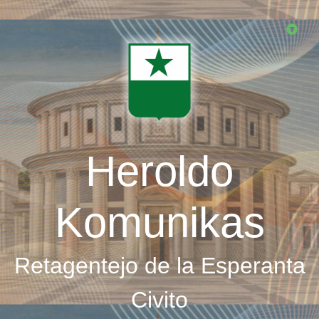
Skip
to
main
content
Heroldo
Komunikas
Retagentejo de la Esperanta
Civito