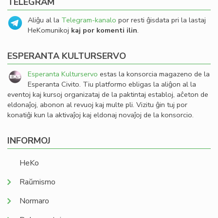
TELEGRAM
Aliĝu al la
Telegram-kanalo
por resti ĝisdata pri la lastaj
HeKomunikoj
kaj por komenti ilin
.
ESPERANTA KULTURSERVO
Esperanta Kulturservo
estas la konsorcia magazeno de la
Esperanta Civito. Tiu platformo ebligas la aliĝon al la
eventoj kaj kursoj organizataj de la paktintaj establoj, aĉeton de
eldonaĵoj, abonon al revuoj kaj multe pli. Vizitu ĝin tuj por
konatiĝi kun la aktivaĵoj kaj eldonaj novaĵoj de la konsorcio.
INFORMOJ
HeKo
Raŭmismo
Normaro