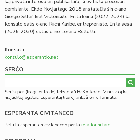
kaj privata intereso en publika faro, ŝi evitis la proceson
demisiante. Ekde Novjartago 2018 anstataŭis ŝin c-ano
Giorgio Silfer, kiel Vickonsulo. En la kvina (2022-2024) la
Konsulo estis c-ano Riichi Karibe, entreprenisto. En la sesa
(2025-2030) estas c-ino Lorena Bellotti.
Konsulo
konsulo@esperantio.net
SERĈO
Serĉu per (fragmento de) teksto aŭ HeKo-kodo. Minuskloj kaj
majuskloj egalas. Esperantaj literoj ankaŭ en x-formato.
ESPERANTA CIVITANECO
Petu la esperantan civitanecon per la
reta formularo
.