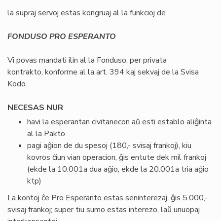
la supraj servoj estas kongruaj al la funkcioj de
FONDUSO PRO ESPERANTO
Vi povas mandati ilin al la Fonduso, per privata
kontrakto, konforme al la art. 394 kaj sekvaj de la Svisa
Kodo.
NECESAS NUR
havi la esperantan civitanecon aŭ esti establo aliĝinta
al la Pakto
pagi aĝion de du spesoj (180,- svisaj frankoj), kiu
kovros ĉiun vian operacion, ĝis entute dek mil frankoj
(ekde la 10.001a dua aĝio, ekde la 20.001a tria aĝio
ktp)
La kontoj ĉe Pro Esperanto estas seninterezaj, ĝis 5.000,-
svisaj frankoj; super tiu sumo estas interezo, laŭ unuopaj