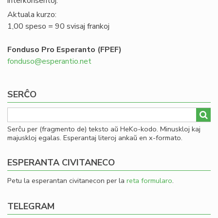
interkonsentoj.
Aktuala kurzo:
1,00 speso = 90 svisaj frankoj
Fonduso Pro Esperanto (FPEF)
fonduso@esperantio.net
SERĈO
Serĉu per (fragmento de) teksto aŭ HeKo-kodo. Minuskloj kaj
majuskloj egalas. Esperantaj literoj ankaŭ en x-formato.
ESPERANTA CIVITANECO
Petu la esperantan civitanecon per la
reta formularo
.
TELEGRAM