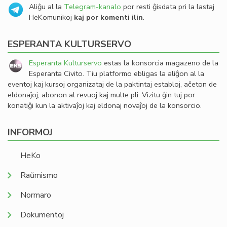
Aliĝu al la
Telegram-kanalo
por resti ĝisdata pri la lastaj
HeKomunikoj
kaj por komenti ilin
.
ESPERANTA KULTURSERVO
Esperanta Kulturservo
estas la konsorcia magazeno de la
Esperanta Civito. Tiu platformo ebligas la aliĝon al la
eventoj kaj kursoj organizataj de la paktintaj establoj, aĉeton de
eldonaĵoj, abonon al revuoj kaj multe pli. Vizitu ĝin tuj por
konatiĝi kun la aktivaĵoj kaj eldonaj novaĵoj de la konsorcio.
INFORMOJ
HeKo
Raŭmismo
Normaro
Dokumentoj