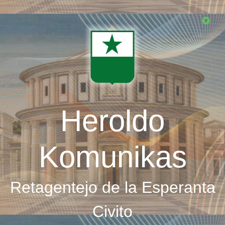
Skip
to
main
content
Heroldo
Komunikas
Retagentejo de la Esperanta
Civito