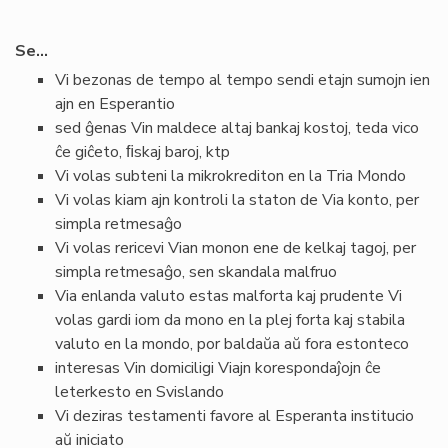
Se…
Vi bezonas de tempo al tempo sendi etajn sumojn ien
ajn en Esperantio
sed ĝenas Vin maldece altaj bankaj kostoj, teda vico
ĉe giĉeto, ﬁskaj baroj, ktp
Vi volas subteni la mikrokrediton en la Tria Mondo
Vi volas kiam ajn kontroli la staton de Via konto, per
simpla retmesaĝo
Vi volas rericevi Vian monon ene de kelkaj tagoj, per
simpla retmesaĝo, sen skandala malfruo
Via enlanda valuto estas malforta kaj prudente Vi
volas gardi iom da mono en la plej forta kaj stabila
valuto en la mondo, por baldaŭa aŭ fora estonteco
interesas Vin domiciligi Viajn korespondaĵojn ĉe
leterkesto en Svislando
Vi deziras testamenti favore al Esperanta institucio
aŭ iniciato