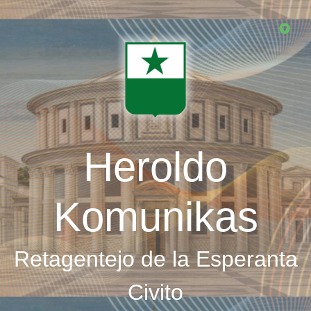
Skip
to
main
content
Heroldo
Komunikas
Retagentejo de la Esperanta
Civito