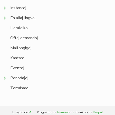
Instancoj
En aliaj lingvoj
Heraldiko
Oftaj demandoj
Mallongigoj
Kantaro
Eventoj
Periodaĵoj
Terminaro
Dizajno de
MTT
· Programo de
Tramontána
· Funkcio de
Drupal