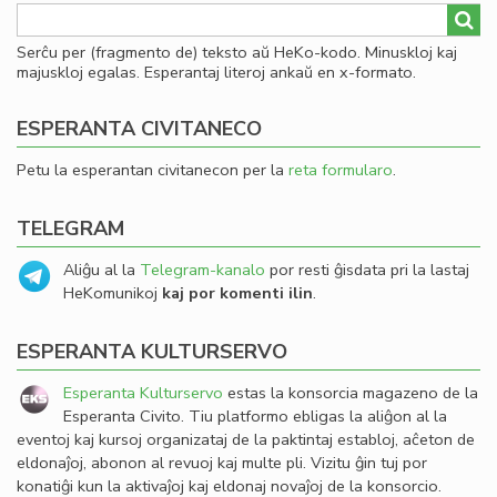
Serĉu per (fragmento de) teksto aŭ HeKo-kodo. Minuskloj kaj
majuskloj egalas. Esperantaj literoj ankaŭ en x-formato.
ESPERANTA CIVITANECO
Petu la esperantan civitanecon per la
reta formularo
.
TELEGRAM
Aliĝu al la
Telegram-kanalo
por resti ĝisdata pri la lastaj
HeKomunikoj
kaj por komenti ilin
.
ESPERANTA KULTURSERVO
Esperanta Kulturservo
estas la konsorcia magazeno de la
Esperanta Civito. Tiu platformo ebligas la aliĝon al la
eventoj kaj kursoj organizataj de la paktintaj establoj, aĉeton de
eldonaĵoj, abonon al revuoj kaj multe pli. Vizitu ĝin tuj por
konatiĝi kun la aktivaĵoj kaj eldonaj novaĵoj de la konsorcio.