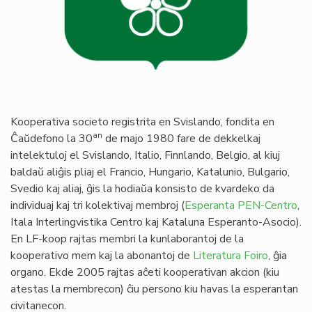
Kooperativa societo registrita en Svislando, fondita en
an
Ĉaŭdefono la 30
de majo 1980 fare de dekkelkaj
intelektuloj el Svislando, Italio, Finnlando, Belgio, al kiuj
baldaŭ aliĝis pliaj el Francio, Hungario, Katalunio, Bulgario,
Svedio kaj aliaj, ĝis la hodiaŭa konsisto de kvardeko da
individuaj kaj tri kolektivaj membroj (
Esperanta PEN-Centro
,
Itala Interlingvistika Centro kaj Kataluna Esperanto-Asocio).
En LF-koop rajtas membri la kunlaborantoj de la
kooperativo mem kaj la abonantoj de
Literatura Foiro
, ĝia
organo. Ekde 2005 rajtas aĉeti kooperativan akcion (kiu
atestas la membrecon) ĉiu persono kiu havas la esperantan
civitanecon.