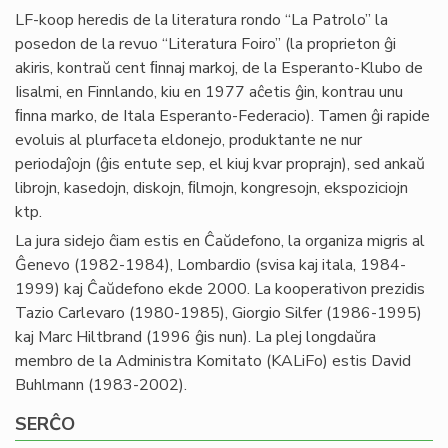
LF-koop heredis de la literatura rondo “La Patrolo” la
posedon de la revuo “Literatura Foiro” (la proprieton ĝi
akiris, kontraŭ cent ﬁnnaj markoj, de la Esperanto-Klubo de
Iisalmi, en Finnlando, kiu en 1977 aĉetis ĝin, kontrau unu
ﬁnna marko, de Itala Esperanto-Federacio). Tamen ĝi rapide
evoluis al plurfaceta eldonejo, produktante ne nur
periodaĵojn (ĝis entute sep, el kiuj kvar proprajn), sed ankaŭ
librojn, kasedojn, diskojn, ﬁlmojn, kongresojn, ekspoziciojn
ktp.
La jura sidejo ĉiam estis en Ĉaŭdefono, la organiza migris al
Ĝenevo (1982-1984), Lombardio (svisa kaj itala, 1984-
1999) kaj Ĉaŭdefono ekde 2000. La kooperativon prezidis
Tazio Carlevaro (1980-1985), Giorgio Silfer (1986-1995)
kaj Marc Hiltbrand (1996 ĝis nun). La plej longdaŭra
membro de la Administra Komitato (KALiFo) estis David
Buhlmann (1983-2002).
SERĈO