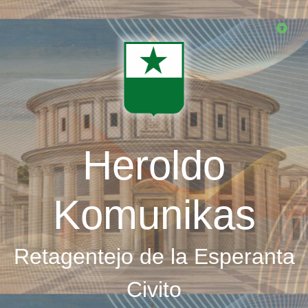
Skip
to
main
content
Heroldo
Komunikas
Retagentejo de la Esperanta
Civito