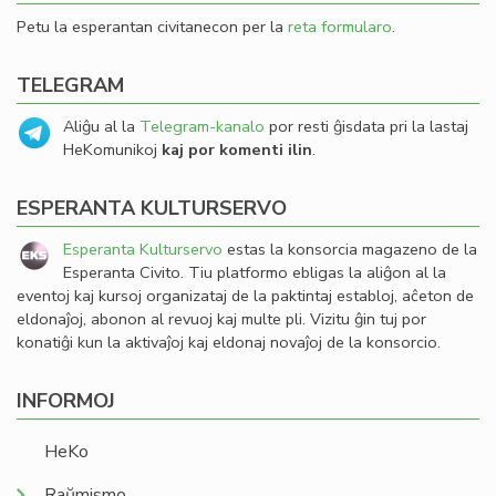
Petu la esperantan civitanecon per la
reta formularo
.
TELEGRAM
Aliĝu al la
Telegram-kanalo
por resti ĝisdata pri la lastaj
HeKomunikoj
kaj por komenti ilin
.
ESPERANTA KULTURSERVO
Esperanta Kulturservo
estas la konsorcia magazeno de la
Esperanta Civito. Tiu platformo ebligas la aliĝon al la
eventoj kaj kursoj organizataj de la paktintaj establoj, aĉeton de
eldonaĵoj, abonon al revuoj kaj multe pli. Vizitu ĝin tuj por
konatiĝi kun la aktivaĵoj kaj eldonaj novaĵoj de la konsorcio.
INFORMOJ
HeKo
Raŭmismo