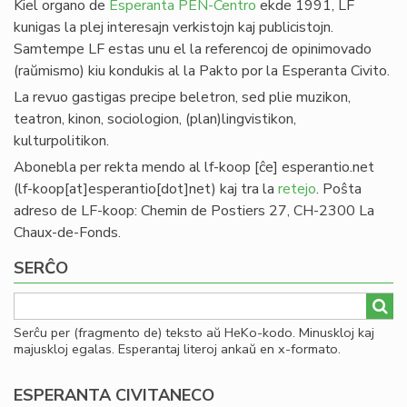
Kiel organo de
Esperanta PEN-Centro
ekde 1991, LF
kunigas la plej interesajn verkistojn kaj publicistojn.
Samtempe LF estas unu el la referencoj de opinimovado
(raŭmismo) kiu kondukis al la Pakto por la Esperanta Civito.
La revuo gastigas precipe beletron, sed plie muzikon,
teatron, kinon, sociologion, (plan)lingvistikon,
kulturpolitikon.
Abonebla per rekta mendo al
lf-koop
[ĉe]
esperantio
.
net
(lf-koop[at]esperantio[dot]net)
kaj tra la
retejo
. Poŝta
adreso de LF-koop: Chemin de Postiers 27, CH-2300 La
Chaux-de-Fonds.
SERĈO
Serĉu per (fragmento de) teksto aŭ HeKo-kodo. Minuskloj kaj
majuskloj egalas. Esperantaj literoj ankaŭ en x-formato.
ESPERANTA CIVITANECO