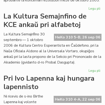
aprobante la koncernan rezolucion meze de oktobro 2005.
Legu pli
pri
Int
La Kultura Semajnfino de
Ta
KCE ankaŭ pri alfabetoj
de
la
Es
La Kultura Semajnﬁno 30
HeKo 310 5-B, 26 sep 06
Bib
septembro — 1 oktobro
2006 de Kultura Centro Esperantista en Ĉaŭdefono, pri la
Naŭa Oﬁciala Aldono al la Universala Vortaro, okupiĝos
ankaŭ pri la lasta propono de la Sekcio pri Prononcado de la
Akademio (gvidanto d-ro Probal Dasgupta).
Legu pli
pri
La
Pri Ivo Lapenna kaj hungara
Kul
lapennisto
Se
de
KC
Ni ricevis de s-ino Birthe
HeKo 310 4-A, 22 sep 06
an
Lapenna kaj volonte