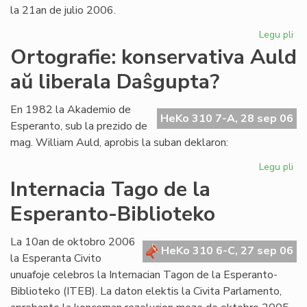
la 21an de julio 2006.
Legu pli
pri
La
Ortografie: konservativa Auld
Li
aŭ liberala Daŝgupta?
Ko
pr
po
En 1982 la Akademio de
HeKo 310 7-A, 28 sep 06
ofi
Esperanto, sub la prezido de
mag. William Auld, aprobis la suban deklaron:
Legu pli
pri
Ort
Internacia Tago de la
ko
Esperanto-Biblioteko
Au
aŭ
lib
La 10an de oktobro 2006
HeKo 310 6-C, 27 sep 06
Da
la Esperanta Civito
unuafoje celebros la Internacian Tagon de la Esperanto-
Biblioteko (ITEB). La daton elektis la Civita Parlamento,