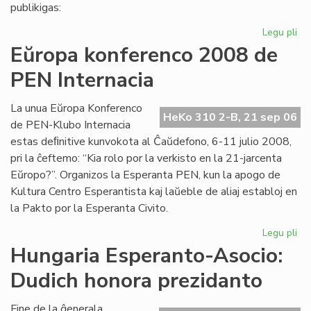
pri
publikigas:
alf
Legu pli
pri
Pri
Eŭropa konferenco 2008 de
Ivo
PEN Internacia
La
kaj
hu
La unua Eŭropa Konferenco
HeKo 310 2-B, 21 sep 06
la
de PEN-Klubo Internacia
estas deﬁnitive kunvokota al Ĉaŭdefono, 6-11 julio 2008,
pri la ĉeftemo: “Kia rolo por la verkisto en la 21-jarcenta
Eŭropo?”. Organizos la Esperanta PEN, kun la apogo de
Kultura Centro Esperantista kaj laŭeble de aliaj establoj en
la Pakto por la Esperanta Civito.
Legu pli
pri
Eŭ
Hungaria Esperanto-Asocio:
ko
Dudich honora prezidanto
20
de
PE
Fine de la ĝenerala