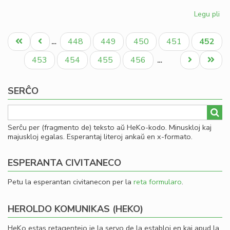
Legu pli
pri
Gio
Pagination
Sil
Unua
Antaŭa
Paĝo
Paĝo
Paĝo
Paĝo
Aktual
448
449
450
451
452
…
la
paĝo
paĝo
paĝo
la
Paĝo
Paĝo
Paĝo
Paĝo
Next
Last
453
454
455
456
…
Ko
page
page
SERĈO
Serĉu per (fragmento de) teksto aŭ HeKo-kodo. Minuskloj kaj
majuskloj egalas. Esperantaj literoj ankaŭ en x-formato.
ESPERANTA CIVITANECO
Petu la esperantan civitanecon per la
reta formularo
.
HEROLDO KOMUNIKAS (HEKO)
HeKo estas retagentejo je la servo de la establoj en kaj apud la