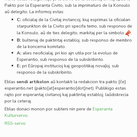
Pakto por la Esperanta Civito, sub la imprimaturo de la Konsulo
aŭ delegito. La informoj estas:
C:
oﬁcialaj de la Civitaj instancoj, kiuj esprimas la oﬁcialan
starpunkton de la Civito pri specifa temo, sub responso de
la Konsulo, aŭ de ties delegito, markitaj per la simbolo
.
B:
bultenaj de paktintaj establoj, sub responso de membro
de la koncerna komitato.
A:
alies neoﬁcialaj, pri kio ajn utila por la evoluo de
Esperantio, sub responso de la subskribinto.
E:
pri Eŭropaj institucioj kaj geopolitikaj novaĵoj, sub
responso de la subskribinto.
Eblas
sendi
artikolon
aŭ kontakti la redakcion tra
pakto
[ĉe]
esperantio
.
net
(pakto[at]esperantio[dot]net)
. Publikigo estas
rajto por esperantaj civitanoj kaj paktintaj establoj, laŭdiskrecia
por la ceteraj.
Eblas donaci monon por subteni nin pere de
Esperanta
Kulturservo
.
RSS-servo