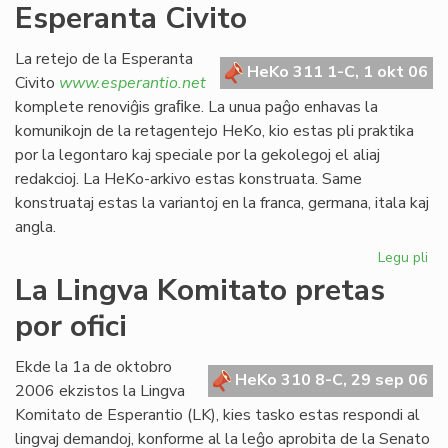
Esperanta Civito
kan
es
def
La retejo de la Esperanta
HeKo 311 1-C, 1 okt 06
Civito
www.esperantio.net
komplete renoviĝis graﬁke. La unua paĝo enhavas la
komunikojn de la retagentejo HeKo, kio estas pli praktika
por la legontaro kaj speciale por la gekolegoj el aliaj
redakcioj. La HeKo-arkivo estas konstruata. Same
konstruataj estas la variantoj en la franca, germana, itala kaj
angla.
Legu pli
pri
Re
La Lingva Komitato pretas
la
por ofici
ret
de
la
Ekde la 1a de oktobro
HeKo 310 8-C, 29 sep 06
Es
2006 ekzistos la Lingva
Civ
Komitato de Esperantio (LK), kies tasko estas respondi al
lingvaj demandoj, konforme al la leĝo aprobita de la Senato