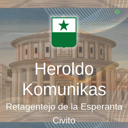
Skip
to
main
content
Heroldo
Komunikas
Retagentejo de la Esperanta
Civito