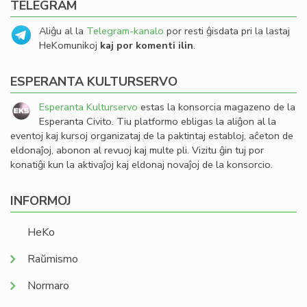
TELEGRAM
Aliĝu al la
Telegram-kanalo
por resti ĝisdata pri la lastaj
HeKomunikoj
kaj por komenti ilin
.
ESPERANTA KULTURSERVO
Esperanta Kulturservo
estas la konsorcia magazeno de la
Esperanta Civito. Tiu platformo ebligas la aliĝon al la
eventoj kaj kursoj organizataj de la paktintaj establoj, aĉeton de
eldonaĵoj, abonon al revuoj kaj multe pli. Vizitu ĝin tuj por
konatiĝi kun la aktivaĵoj kaj eldonaj novaĵoj de la konsorcio.
INFORMOJ
HeKo
Raŭmismo
Normaro