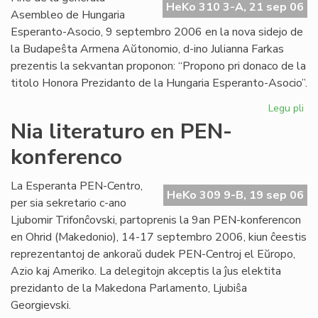
HeKo 310 3-A, 21 sep 06
Int
Asembleo de Hungaria
Esperanto-Asocio, 9 septembro 2006 en la nova sidejo de
la Budapeŝta Armena Aŭtonomio, d-ino Julianna Farkas
prezentis la sekvantan proponon: “Propono pri donaco de la
titolo Honora Prezidanto de la Hungaria Esperanto-Asocio”.
Legu pli
pri
Hu
Nia literaturo en PEN-
Es
konferenco
Aso
Du
ho
La Esperanta PEN-Centro,
HeKo 309 9-B, 19 sep 06
pr
per sia sekretario c-ano
Ljubomir Trifonĉovski, partoprenis la 9an PEN-konferencon
en Ohrid (Makedonio), 14-17 septembro 2006, kiun ĉeestis
reprezentantoj de ankoraŭ dudek PEN-Centroj el Eŭropo,
Azio kaj Ameriko. La delegitojn akceptis la ĵus elektita
prezidanto de la Makedona Parlamento, Ljubiŝa
Georgievski.