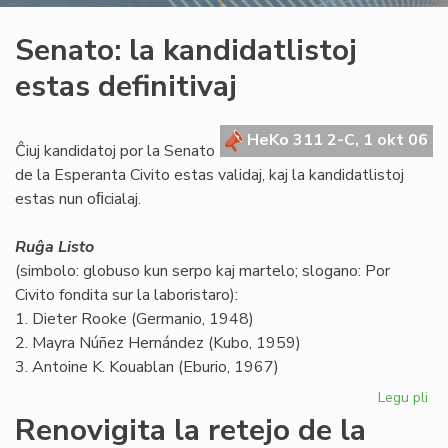
Senato: la kandidatlistoj
estas definitivaj
HeKo 311 2-C, 1 okt 06
Ĉiuj kandidatoj por la Senato
de la Esperanta Civito estas validaj, kaj la kandidatlistoj
estas nun oﬁcialaj.
Ruĝa Listo
(simbolo: globuso kun serpo kaj martelo; slogano: Por
Civito fondita sur la laboristaro):
1. Dieter Rooke (Germanio, 1948)
2. Mayra Núñez Hernández (Kubo, 1959)
3. Antoine K. Kouablan (Eburio, 1967)
Legu pli
pri
Se
Renovigita la retejo de la
la