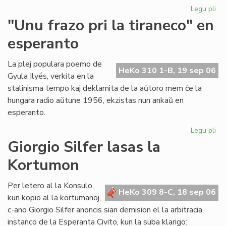
Legu pli
pri
Ni
"Unu frazo pri la tiraneco" en
lit
esperanto
en
PE
ko
La plej populara poemo de
HeKo 310 1-B, 19 sep 06
Gyula Ilyés, verkita en la
stalinisma tempo kaj deklamita de la aŭtoro mem ĉe la
hungara radio aŭtune 1956, ekzistas nun ankaŭ en
esperanto.
Legu pli
pri
"U
Giorgio Silfer lasas la
fra
Kortumon
pri
la
tir
Per letero al la Konsulo,
HeKo 309 8-C, 18 sep 06
en
kun kopio al la kortumanoj,
es
c-ano Giorgio Silfer anoncis sian demision el la arbitracia
instanco de la Esperanta Civito, kun la suba klarigo: