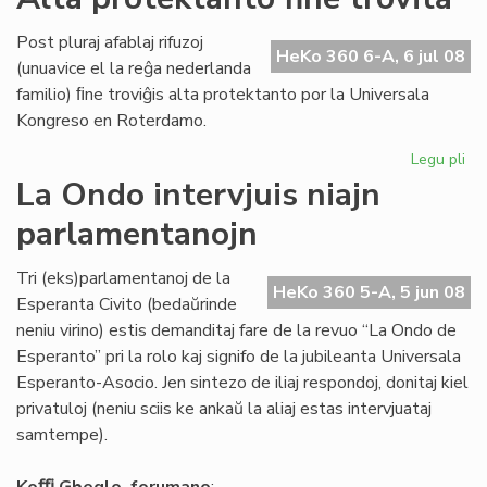
Ho
Di
Post pluraj afablaj rifuzoj
da
HeKo 360 6-A, 6 jul 08
(unuavice el la reĝa nederlanda
la
familio) ﬁne troviĝis alta protektanto por la Universala
Ko
Kongreso en Roterdamo.
Legu pli
pri
Al
La Ondo intervjuis niajn
pr
parlamentanojn
fin
tro
Tri (eks)parlamentanoj de la
HeKo 360 5-A, 5 jun 08
Esperanta Civito (bedaŭrinde
neniu virino) estis demanditaj fare de la revuo “La Ondo de
Esperanto” pri la rolo kaj signifo de la jubileanta Universala
Esperanto-Asocio. Jen sintezo de iliaj respondoj, donitaj kiel
privatuloj (neniu sciis ke ankaŭ la aliaj estas intervjuataj
samtempe).