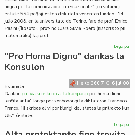
lingua per la comunicazione internazionale” (du volumoj,
entute 554 paĝoj) estos diskutata venontan lundon, 14
julio 2008, en la universitato de Torino, fare de prof. Enrico
Pasini (ﬁlozofo), prof-ino Clara Silvia Roero (historiisto pri
matematiko) kaj prof.
Legu pli
pri
Se
"Pro Homa Digno" dankas la
Giu
Konsulon
Gag
es
do
HeKo 360 7-C, 6 jul 08
Estimata,
Dankon
pro via subskribo al la kampanjo
pro homa digno
lanĉita antaŭ longe por senhonorigi la diktatoron Francisco
Franco. Ni skribas al vi por klarigi kiel statas la pritrakto kun
UEA ĉi-rilate.
Legu pli
pri
"P
Alta protektanto fine trovita