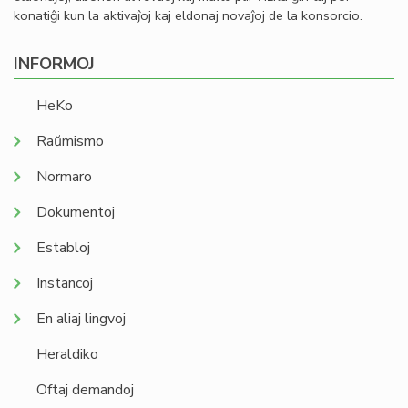
konatiĝi kun la aktivaĵoj kaj eldonaj novaĵoj de la konsorcio.
INFORMOJ
HeKo
Raŭmismo
Normaro
Dokumentoj
Establoj
Instancoj
En aliaj lingvoj
Heraldiko
Oftaj demandoj