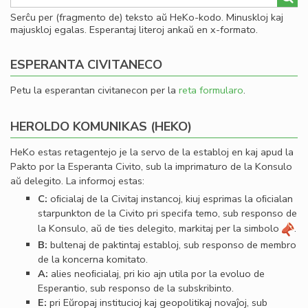
Serĉu per (fragmento de) teksto aŭ HeKo-kodo. Minuskloj kaj
majuskloj egalas. Esperantaj literoj ankaŭ en x-formato.
ESPERANTA CIVITANECO
Petu la esperantan civitanecon per la
reta formularo
.
HEROLDO KOMUNIKAS (HEKO)
HeKo estas retagentejo je la servo de la establoj en kaj apud la
Pakto por la Esperanta Civito, sub la imprimaturo de la Konsulo
aŭ delegito. La informoj estas:
C:
oﬁcialaj de la Civitaj instancoj, kiuj esprimas la oﬁcialan
starpunkton de la Civito pri specifa temo, sub responso de
la Konsulo, aŭ de ties delegito, markitaj per la simbolo
.
B:
bultenaj de paktintaj establoj, sub responso de membro
de la koncerna komitato.
A:
alies neoﬁcialaj, pri kio ajn utila por la evoluo de
Esperantio, sub responso de la subskribinto.
E:
pri Eŭropaj institucioj kaj geopolitikaj novaĵoj, sub