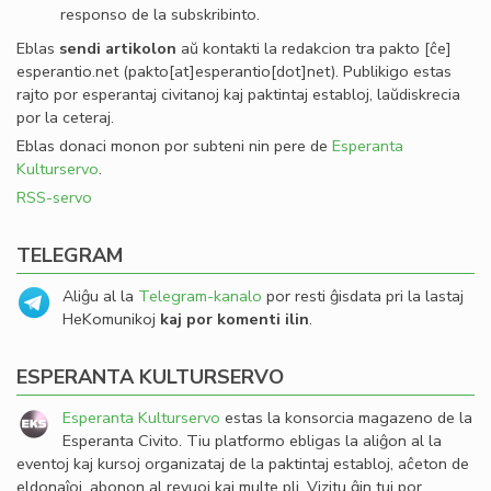
responso de la subskribinto.
Eblas
sendi
artikolon
aŭ kontakti la redakcion tra
pakto
[ĉe]
esperantio
.
net
(pakto[at]esperantio[dot]net)
. Publikigo estas
rajto por esperantaj civitanoj kaj paktintaj establoj, laŭdiskrecia
por la ceteraj.
Eblas donaci monon por subteni nin pere de
Esperanta
Kulturservo
.
RSS-servo
TELEGRAM
Aliĝu al la
Telegram-kanalo
por resti ĝisdata pri la lastaj
HeKomunikoj
kaj por komenti ilin
.
ESPERANTA KULTURSERVO
Esperanta Kulturservo
estas la konsorcia magazeno de la
Esperanta Civito. Tiu platformo ebligas la aliĝon al la
eventoj kaj kursoj organizataj de la paktintaj establoj, aĉeton de
eldonaĵoj, abonon al revuoj kaj multe pli. Vizitu ĝin tuj por