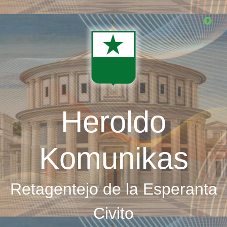
Skip
to
main
content
Heroldo
Komunikas
Retagentejo de la Esperanta
Civito