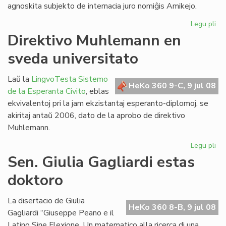
agnoskita subjekto de internacia juro nomiĝis Amikejo.
Legu pli
pri
Ho
Direktivo Muhlemann en
pri
sveda universitato
Am
Laŭ la
LingvoTesta Sistemo
HeKo 360 9-C, 9 jul 08
de la Esperanta Civito
, eblas
ekvivalentoj pri la jam ekzistantaj esperanto-diplomoj, se
akiritaj antaŭ 2006, dato de la aprobo de direktivo
Muhlemann.
Legu pli
pri
Dir
Sen. Giulia Gagliardi estas
Mu
doktoro
en
sv
uni
La disertacio de Giulia
HeKo 360 8-B, 9 jul 08
Gagliardi “Giuseppe Peano e il
Latino Sine Flexione. Un matematico alla ricerca di una