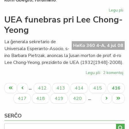
Koﬃ Gbeglo, forumano
:
Legu pli
pri
La
UEA funebras pri Lee Chong-
On
Yeong
int
nia
pa
La ĝenerala sekretario de
HeKo 360 4-A, 4 jul 08
Universala Esperanto-Asocio, s-
ino Barbara Pietrzak, anoncas la ĵusan morton de prof. d-ro
Lee Chong-Yeong, prezidinto de UEA (1932[1948]-2008).
Legu pli
pri
2 komentoj
UEA
Pagination
funebras
Unua
Antaŭa
Paĝo
Paĝo
Paĝo
Paĝo
Aktual
412
413
414
415
416
…
pri
paĝo
paĝo
paĝo
Lee
Paĝo
Paĝo
Paĝo
Paĝo
Next
Last
417
418
419
420
…
Chong-
page
page
Yeong
SERĈO