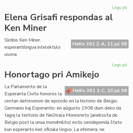
Legu pli
pri
"L
Elena Grisafi respondas al
de
Ken Miner
ne
ko
de
Skribis Ken Miner,
HeKo 361 2-A, 11 jul 08
esperantilingva intelektulo
usona:
Legu pli
pri
El
Honortago pri Amikejo
Gri
re
La Parlamento de la
al
HeKo 361 1-C, 10 jul 08
Esperanta Civito honoros la
Ke
centan datrevenon de epizodo en la historio de Belgio,
Mi
Germanio kaj Esperantio: en aŭgusto 1908 dum deko da
tagoj la teritorio de Neŭtrala Moresneto (aneksota de
Belgio post la unua mondmilito) estis sendependa ŝtato
kun esperanto kiel oﬁciala lingvo. La efemera, ne