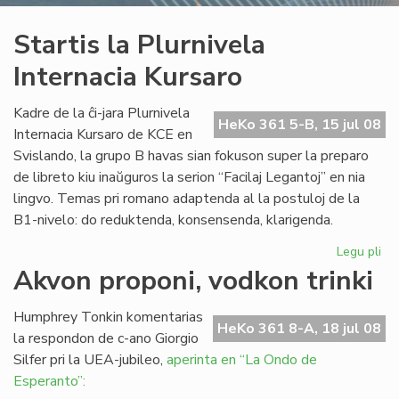
Startis la Plurnivela
Internacia Kursaro
Kadre de la ĉi-jara Plurnivela
HeKo 361 5-B, 15 jul 08
Internacia Kursaro de KCE en
Svislando, la grupo B havas sian fokuson super la preparo
de libreto kiu inaŭguros la serion “Facilaj Legantoj” en nia
lingvo. Temas pri romano adaptenda al la postuloj de la
B1-nivelo: do reduktenda, konsensenda, klarigenda.
Legu pli
pri
Sta
Akvon proponi, vodkon trinki
la
Plu
Humphrey Tonkin komentarias
Int
HeKo 361 8-A, 18 jul 08
la respondon de c-ano Giorgio
Ku
Silfer pri la UEA-jubileo,
aperinta en “La Ondo de
Esperanto”: