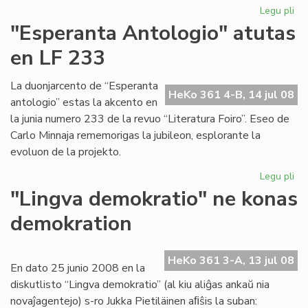
Legu pli
pri
Ak
"Esperanta Antologio" atutas
pro
en LF 233
vo
tri
La duonjarcento de “Esperanta
HeKo 361 4-B, 14 jul 08
antologio” estas la akcento en
la junia numero 233 de la revuo “Literatura Foiro”. Eseo de
Carlo Minnaja rememorigas la jubileon, esplorante la
evoluon de la projekto.
Legu pli
pri
"E
"Lingva demokratio" ne konas
An
demokration
at
en
LF
HeKo 361 3-A, 13 jul 08
23
En dato 25 junio 2008 en la
diskutlisto “Lingva demokratio” (al kiu aliĝas ankaŭ nia
novaĵagentejo) s-ro Jukka Pietiläinen aﬁŝis la suban: