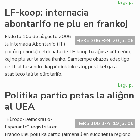
Legu pli
pri
Int
LF-koop: internacia
abo
abontarifo ne plu en frankoj
ne
plu
en
Ekde la 10a de aŭgusto 2006
HeKo 306 B-9, 20 jul 06
fra
la Internacia Abontarifo (IT)
por ĉiu periodaĵo eldonata de LF-koop baziĝos sur la eŭro,
kaj ne plu sur la svisa franko. Samtempe okazos adaptigo
de IT al la sendo- kaj produktokostoj, post kelkjara
stabileco laŭ la eŭrotarifo.
Legu pli
pri
LF-
Politika partio petas la aliĝon
ko
al UEA
int
abo
ne
“Eŭropo-Demokratio-
HeKo 306 8-A, 19 jul 06
plu
Esperanto”, registrita en
en
Francio kiel politika partio (almenaŭ en sudorienta regiono,
fra