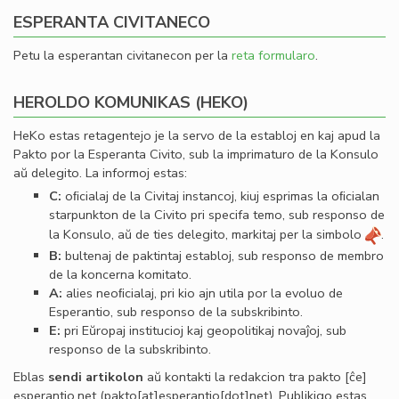
ESPERANTA CIVITANECO
Petu la esperantan civitanecon per la
reta formularo
.
HEROLDO KOMUNIKAS (HEKO)
HeKo estas retagentejo je la servo de la establoj en kaj apud la
Pakto por la Esperanta Civito, sub la imprimaturo de la Konsulo
aŭ delegito. La informoj estas:
C:
oﬁcialaj de la Civitaj instancoj, kiuj esprimas la oﬁcialan
starpunkton de la Civito pri specifa temo, sub responso de
la Konsulo, aŭ de ties delegito, markitaj per la simbolo
.
B:
bultenaj de paktintaj establoj, sub responso de membro
de la koncerna komitato.
A:
alies neoﬁcialaj, pri kio ajn utila por la evoluo de
Esperantio, sub responso de la subskribinto.
E:
pri Eŭropaj institucioj kaj geopolitikaj novaĵoj, sub
responso de la subskribinto.
Eblas
sendi
artikolon
aŭ kontakti la redakcion tra
pakto
[ĉe]
esperantio
.
net
(pakto[at]esperantio[dot]net)
. Publikigo estas