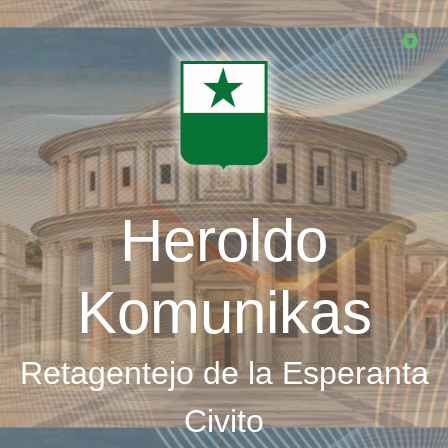
Skip
to
main
content
Heroldo
Komunikas
Retagentejo de la Esperanta
Civito