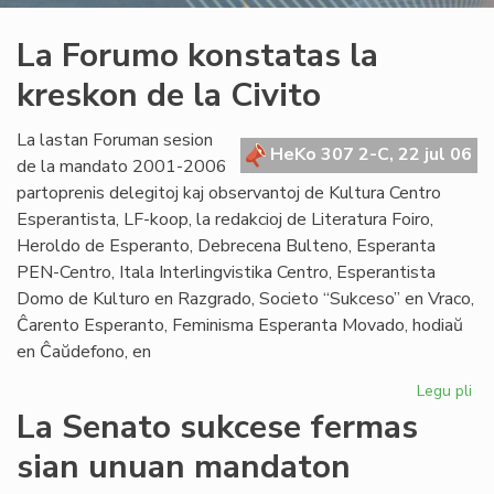
La Forumo konstatas la
kreskon de la Civito
La lastan Foruman sesion
HeKo 307 2-C, 22 jul 06
de la mandato 2001-2006
partoprenis delegitoj kaj observantoj de Kultura Centro
Esperantista, LF-koop, la redakcioj de Literatura Foiro,
Heroldo de Esperanto, Debrecena Bulteno, Esperanta
PEN-Centro, Itala Interlingvistika Centro, Esperantista
Domo de Kulturo en Razgrado, Societo “Sukceso” en Vraco,
Ĉarento Esperanto, Feminisma Esperanta Movado, hodiaŭ
en Ĉaŭdefono, en
Legu pli
pri
La
La Senato sukcese fermas
Fo
sian unuan mandaton
ko
la