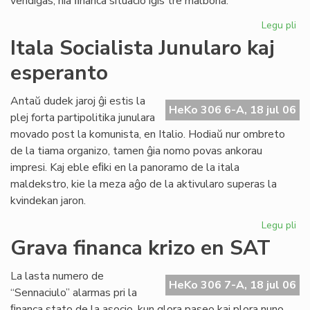
vendiĝas, nia ﬁnanca situacio iĝis tre malbona.
Legu pli
pri
Gr
Itala Socialista Junularo kaj
fi
esperanto
kri
en
Se
Antaŭ dudek jaroj ĝi estis la
HeKo 306 6-A, 18 jul 06
As
plej forta partipolitika junulara
Tu
movado post la komunista, en Italio. Hodiaŭ nur ombreto
de la tiama organizo, tamen ĝia nomo povas ankorau
impresi. Kaj eble eﬁki en la panoramo de la itala
maldekstro, kie la meza aĝo de la aktivularo superas la
kvindekan jaron.
Legu pli
pri
Ita
Grava financa krizo en SAT
Soc
Jun
La lasta numero de
kaj
HeKo 306 7-A, 18 jul 06
“Sennaciulo” alarmas pri la
es
ﬁnanca stato de la asocio, kun glora paseo kaj plora nuno,