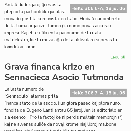
ali
Antaŭ dudek jaroj ĝi estis la
HeKo 306 6-A, 18 jul 06
al
plej forta partipolitika junulara
UE
movado post la komunista, en Italio. Hodiaŭ nur ombreto
de la tiama organizo, tamen ĝia nomo povas ankorau
impresi. Kaj eble eﬁki en la panoramo de la itala
maldekstro, kie la meza aĝo de la aktivularo superas la
kvindekan jaron.
Legu pli
pri
Ita
Grava financa krizo en
soc
Sennacieca Asocio Tutmonda
jun
kaj
es
La lasta numero de
HeKo 306 7-A, 18 jul 06
“Sennaciulo” alarmas pri la
ﬁnanca stato de la asocio, kun glora paseo kaj plora nuno,
fondita de Eugeno Lanti antau 85 jaroj. Jen la editorialo en
sia esenco: “Pro la faktoj ke ni perdis multajn membrojn (*)
kaj ne alvenas suﬁĉe da novaj, krome niaj libroj malbone