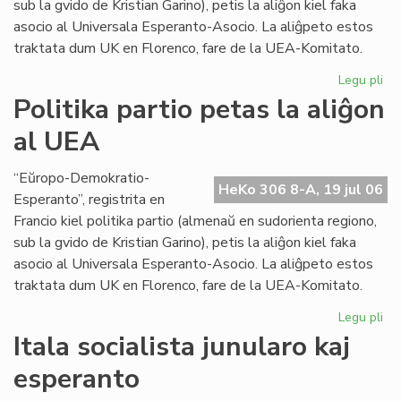
sub la gvido de Kristian Garino), petis la aliĝon kiel faka
asocio al Universala Esperanto-Asocio. La aliĝpeto estos
traktata dum UK en Florenco, fare de la UEA-Komitato.
Legu pli
pri
Pol
Politika partio petas la aliĝon
par
al UEA
pe
la
ali
“Eŭropo-Demokratio-
HeKo 306 8-A, 19 jul 06
al
Esperanto”, registrita en
UE
Francio kiel politika partio (almenaŭ en sudorienta regiono,
sub la gvido de Kristian Garino), petis la aliĝon kiel faka
asocio al Universala Esperanto-Asocio. La aliĝpeto estos
traktata dum UK en Florenco, fare de la UEA-Komitato.
Legu pli
pri
Pol
Itala socialista junularo kaj
par
esperanto
pe
la