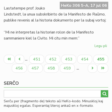
Ma
HeKo 306 5-A, 17 jul 06
de
Lastatempe prof. Jouko
Ra
Lindstedt, la unua subskribinto de la Manifesto de Raŭmo,
publike revenis al la historia dokumento per la subaj vortoj:
“Mi ne interpretas la historian rolon de la Manifesto
sammaniere kiel la Civito. Mi citu min mem:”
Legu pli
pri
La
Pagination
"er
Unua
Antaŭa
Paĝo
Paĝo
Paĝo
Paĝo
Aktual
451
452
453
454
455
…
en
paĝo
paĝo
paĝo
la
Paĝo
Paĝo
Paĝo
Paĝo
Next
Last
456
457
458
459
…
Ma
page
page
de
SERĈO
Ra
Serĉu per (fragmento de) teksto aŭ HeKo-kodo. Minuskloj kaj
majuskloj egalas. Esperantaj literoj ankaŭ en x-formato.