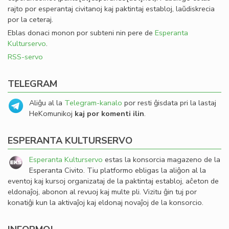
rajto por esperantaj civitanoj kaj paktintaj establoj, laŭdiskrecia
por la ceteraj.
Eblas donaci monon por subteni nin pere de
Esperanta
Kulturservo
.
RSS-servo
TELEGRAM
Aliĝu al la
Telegram-kanalo
por resti ĝisdata pri la lastaj
HeKomunikoj
kaj por komenti ilin
.
ESPERANTA KULTURSERVO
Esperanta Kulturservo
estas la konsorcia magazeno de la
Esperanta Civito. Tiu platformo ebligas la aliĝon al la
eventoj kaj kursoj organizataj de la paktintaj establoj, aĉeton de
eldonaĵoj, abonon al revuoj kaj multe pli. Vizitu ĝin tuj por
konatiĝi kun la aktivaĵoj kaj eldonaj novaĵoj de la konsorcio.