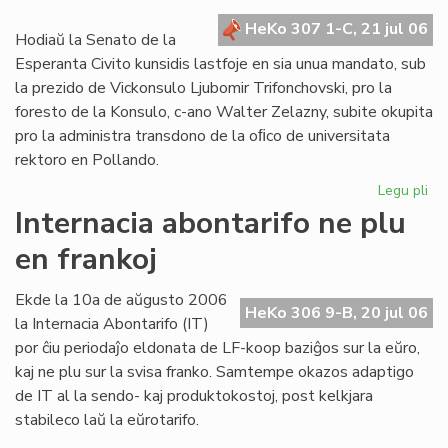
kr
HeKo 307 1-C, 21 jul 06
de
Hodiaŭ la Senato de la
la
Esperanta Civito kunsidis lastfoje en sia unua mandato, sub
Civ
la prezido de Vickonsulo Ljubomir Trifonchovski, pro la
foresto de la Konsulo, c-ano Walter Zelazny, subite okupita
pro la administra transdono de la oﬁco de universitata
rektoro en Pollando.
Legu pli
pri
La
Internacia abontarifo ne plu
Se
en frankoj
su
fe
sia
Ekde la 10a de aŭgusto 2006
HeKo 306 9-B, 20 jul 06
un
la Internacia Abontarifo (IT)
ma
por ĉiu periodaĵo eldonata de LF-koop baziĝos sur la eŭro,
kaj ne plu sur la svisa franko. Samtempe okazos adaptigo
de IT al la sendo- kaj produktokostoj, post kelkjara
stabileco laŭ la eŭrotarifo.