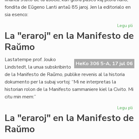
fondita de Eŭgeno Lanti antaŭ 85 jaroj. Jen la editorialo en
sia esenco:
Legu pli
pri
Gr
La "eraroj" en la Manifesto de
fi
Raŭmo
kri
en
SA
Lastatempe prof. Jouko
HeKo 306 5-A, 17 jul 06
Lindstedt, la unua subskribinto
de la Manifesto de Raŭmo, publike revenis al la historia
dokumento per la subaj vortoj: “Mi ne interpretas la
historian rolon de la Manifesto sammaniere kiel la Civito. Mi
citu min mem:”
Legu pli
pri
La
La "eraroj" en la Manifesto de
"er
Raŭmo
en
la