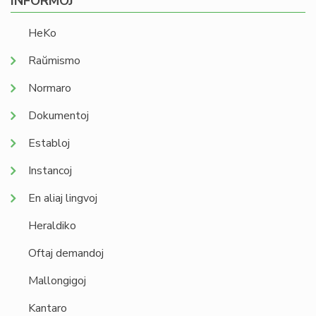
INFORMOJ
HeKo
Raŭmismo
Normaro
Dokumentoj
Establoj
Instancoj
En aliaj lingvoj
Heraldiko
Oftaj demandoj
Mallongigoj
Kantaro