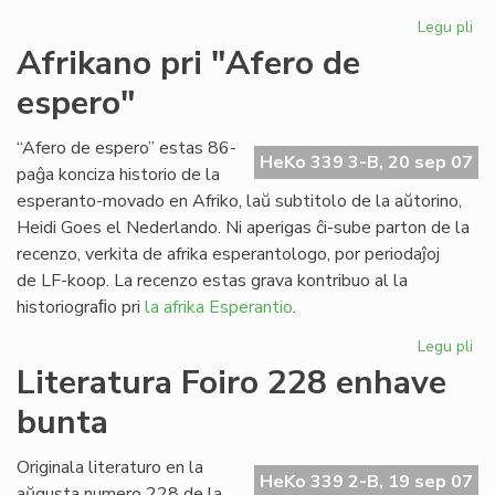
Legu pli
pri
Ap
Afrikano pri "Afero de
"Es
espero"
Tr
n-
ro
“Afero de espero” estas 86-
HeKo 339 3-B, 20 sep 07
21
paĝa konciza historio de la
esperanto-movado en Afriko, laŭ subtitolo de la aŭtorino,
Heidi Goes el Nederlando. Ni aperigas ĉi-sube parton de la
recenzo, verkita de afrika esperantologo, por periodaĵoj
de LF-koop. La recenzo estas grava kontribuo al la
historiograﬁo pri
la afrika Esperantio
.
Legu pli
pri
Af
Literatura Foiro 228 enhave
pri
bunta
"A
de
es
Originala literaturo en la
HeKo 339 2-B, 19 sep 07
aŭgusta numero 228 de la