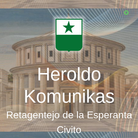
Skip
to
main
content
Heroldo
Komunikas
Retagentejo de la Esperanta
Civito