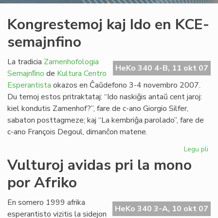
Kongrestemoj kaj Ido en KCE-
semajnfino
La tradicia
Zamenhofologia
HeKo 340 4-B, 11 okt 07
Semajnﬁno
de
Kultura Centro
Esperantista
okazos en Ĉaŭdefono 3-4 novembro 2007.
Du temoj estos pritraktataj: “Ido naskiĝis antaŭ cent jaroj:
kiel kondutis Zamenhof?”, fare de c-ano Giorgio Silfer,
sabaton posttagmeze; kaj “La kembriĝa parolado”, fare de
c-ano François Degoul, dimanĉon matene.
Legu pli
pri
Ko
Vulturoj avidas pri la mono
kaj
por Afriko
Ido
en
KC
En somero 1999 afrika
HeKo 340 3-A, 10 okt 07
se
esperantisto vizitis la sidejon