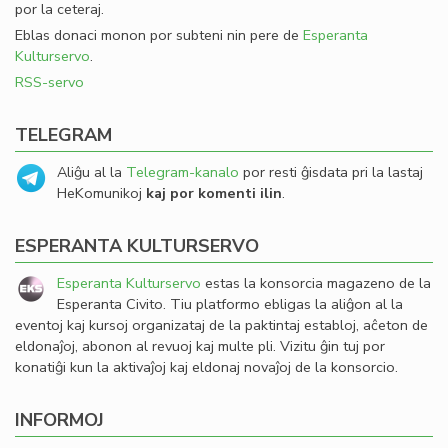
por la ceteraj.
Eblas donaci monon por subteni nin pere de
Esperanta
Kulturservo
.
RSS-servo
TELEGRAM
Aliĝu al la
Telegram-kanalo
por resti ĝisdata pri la lastaj
HeKomunikoj
kaj por komenti ilin
.
ESPERANTA KULTURSERVO
Esperanta Kulturservo
estas la konsorcia magazeno de la
Esperanta Civito. Tiu platformo ebligas la aliĝon al la
eventoj kaj kursoj organizataj de la paktintaj establoj, aĉeton de
eldonaĵoj, abonon al revuoj kaj multe pli. Vizitu ĝin tuj por
konatiĝi kun la aktivaĵoj kaj eldonaj novaĵoj de la konsorcio.
INFORMOJ