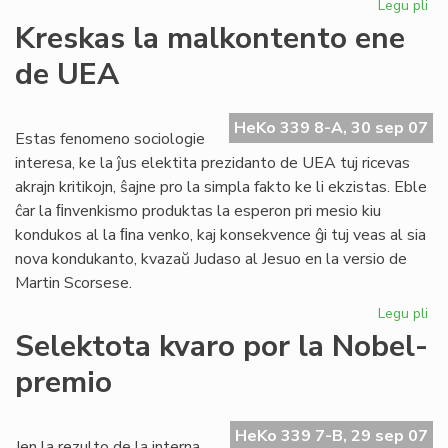
Legu pli
pri
Inv
Kreskas la malkontento ene
al
de UEA
CN
HeKo 339 8-A, 30 sep 07
Estas fenomeno sociologie
interesa, ke la ĵus elektita prezidanto de UEA tuj ricevas
akrajn kritikojn, ŝajne pro la simpla fakto ke li ekzistas. Eble
ĉar la ﬁnvenkismo produktas la esperon pri mesio kiu
kondukos al la ﬁna venko, kaj konsekvence ĝi tuj veas al sia
nova kondukanto, kvazaŭ Judaso al Jesuo en la versio de
Martin Scorsese.
Legu pli
pri
Kr
Selektota kvaro por la Nobel-
la
premio
ma
en
de
HeKo 339 7-B, 29 sep 07
UE
Jen la rezulto de la interna