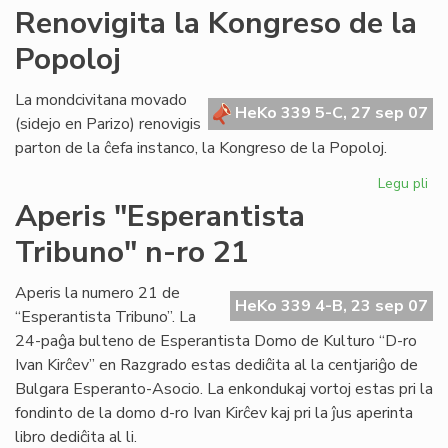
AR
Renovigita la Kongreso de la
tre
Popoloj
su
en
Po
La mondcivitana movado
HeKo 339 5-C, 27 sep 07
(sidejo en Parizo) renovigis
parton de la ĉefa instanco, la Kongreso de la Popoloj.
Legu pli
pri
Re
Aperis "Esperantista
la
Tribuno" n-ro 21
Ko
de
la
Aperis la numero 21 de
HeKo 339 4-B, 23 sep 07
Po
“Esperantista Tribuno”. La
24-paĝa bulteno de Esperantista Domo de Kulturo “D-ro
Ivan Kirĉev” en Razgrado estas dediĉita al la centjariĝo de
Bulgara Esperanto-Asocio. La enkondukaj vortoj estas pri la
fondinto de la domo d-ro Ivan Kirĉev kaj pri la ĵus aperinta
libro dediĉita al li.