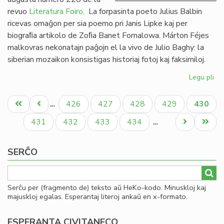
revuo
Literatura Foiro
. La forpasinta poeto Julius Balbin
ricevas omaĝon per sia poemo pri Janis Lipke kaj per
biograﬁa artikolo de Zoﬁa Banet Fornalowa. Márton Féjes
malkovras nekonatajn paĝojn el la vivo de Julio Baghy: la
siberian mozaikon konsistigas historiaj fotoj kaj faksimiloj.
Legu pli
pri
Lit
Pagination
Foi
Unua
Antaŭa
Paĝo
Paĝo
Paĝo
Paĝo
Aktual
426
427
428
429
430
…
22
paĝo
paĝo
paĝo
en
Paĝo
Paĝo
Paĝo
Paĝo
Next
Last
431
432
433
434
…
bu
page
page
SERĈO
Serĉu per (fragmento de) teksto aŭ HeKo-kodo. Minuskloj kaj
majuskloj egalas. Esperantaj literoj ankaŭ en x-formato.
ESPERANTA CIVITANECO