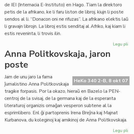
de IEI (Internacia E-Instituto) en Hago. Tiam la direktoro
petis de la afrikano, ke li faru liston de libroj, kiujn li poste
sendos al li. “Donacon oni ne rifuzas”. La afrikano elektis laŭ
li gravajn librojn. La libroj estis senditaj al Afriko, kaj kiam li
estis reveninta, li trovis ilin.
Legu pli
pri
Vul
Anna Politkovskaja, jaron
av
poste
pri
la
mo
Jam de unu jaro la fama
HeKo 340 2-B, 8 okt 07
po
ĵurnalistino Anna Politkovskaja
Afr
tragike forpasis. Por la okazo, hieraŭ en Bazelo la PEN-
centroj de la svisaj, de la germana kaj de la esperanta
literaturoj organizis omaĝan vesperon subtene al la
esprimlibero. Enl ĝi partoprenis Irena Breĵna kaj Majnat
Kurbanova, du koleginoj kaj amikinoj de Anna Politkovskaja.
Legu pli
pri