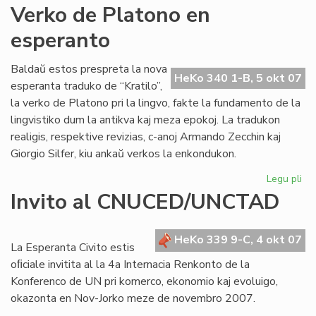
An
Verko de Platono en
Pol
esperanto
jar
po
Baldaŭ estos prespreta la nova
HeKo 340 1-B, 5 okt 07
esperanta traduko de “Kratilo”,
la verko de Platono pri la lingvo, fakte la fundamento de la
lingvistiko dum la antikva kaj meza epokoj. La tradukon
realigis, respektive revizias, c-anoj Armando Zecchin kaj
Giorgio Silfer, kiu ankaŭ verkos la enkondukon.
Legu pli
pri
Ve
Invito al CNUCED/UNCTAD
de
Pl
en
HeKo 339 9-C, 4 okt 07
La Esperanta Civito estis
es
oﬁciale invitita al la 4a Internacia Renkonto de la
Konferenco de UN pri komerco, ekonomio kaj evoluigo,
okazonta en Nov-Jorko meze de novembro 2007.