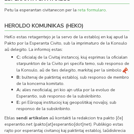
Petu la esperantan civitanecon per la
reta formularo
.
HEROLDO KOMUNIKAS (HEKO)
HeKo estas retagentejo je la servo de la establoj en kaj apud la
Pakto por la Esperanta Civito, sub la imprimaturo de la Konsulo
aŭ delegito. La informoj estas:
C:
oﬁcialaj de la Civitaj instancoj, kiuj esprimas la oﬁcialan
starpunkton de la Civito pri specifa temo, sub responso de
la Konsulo, aŭ de ties delegito, markitaj per la simbolo
.
B:
bultenaj de paktintaj establoj, sub responso de membro
de la koncerna komitato.
A:
alies neoﬁcialaj, pri kio ajn utila por la evoluo de
Esperantio, sub responso de la subskribinto.
E:
pri Eŭropaj institucioj kaj geopolitikaj novaĵoj, sub
responso de la subskribinto.
Eblas
sendi
artikolon
aŭ kontakti la redakcion tra
pakto
[ĉe]
esperantio
.
net
(pakto[at]esperantio[dot]net)
. Publikigo estas
rajto por esperantaj civitanoj kaj paktintaj establoj, laŭdiskrecia