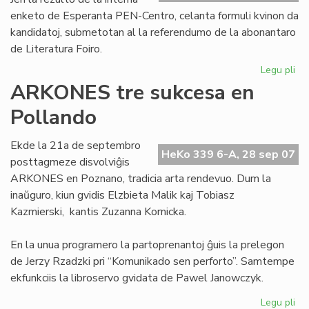
enketo de Esperanta PEN-Centro, celanta formuli kvinon da
kandidatoj, submetotan al la referendumo de la abonantaro
de Literatura Foiro.
Legu pli
pri
Se
ARKONES tre sukcesa en
kv
Pollando
po
la
No
Ekde la 21a de septembro
HeKo 339 6-A, 28 sep 07
pr
posttagmeze disvolviĝis
ARKONES en Poznano, tradicia arta rendevuo. Dum la
inaŭguro, kiun gvidis Elzbieta Malik kaj Tobiasz
Kazmierski, kantis Zuzanna Kornicka.
En la unua programero la partoprenantoj ĝuis la prelegon
de Jerzy Rzadzki pri “Komunikado sen perforto”. Samtempe
ekfunkciis la libroservo gvidata de Pawel Janowczyk.
Legu pli
pri