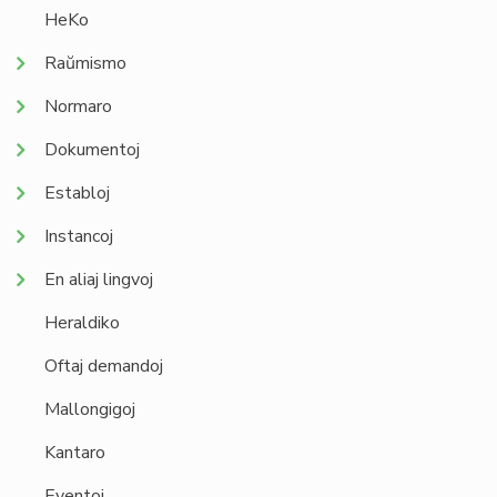
HeKo
Raŭmismo
Normaro
Dokumentoj
Establoj
Instancoj
En aliaj lingvoj
Heraldiko
Oftaj demandoj
Mallongigoj
Kantaro
Eventoj