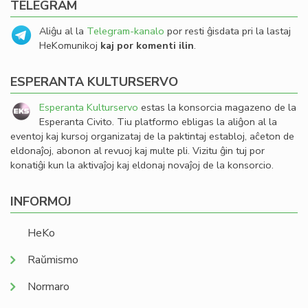
TELEGRAM
Aliĝu al la
Telegram-kanalo
por resti ĝisdata pri la lastaj
HeKomunikoj
kaj por komenti ilin
.
ESPERANTA KULTURSERVO
Esperanta Kulturservo
estas la konsorcia magazeno de la
Esperanta Civito. Tiu platformo ebligas la aliĝon al la
eventoj kaj kursoj organizataj de la paktintaj establoj, aĉeton de
eldonaĵoj, abonon al revuoj kaj multe pli. Vizitu ĝin tuj por
konatiĝi kun la aktivaĵoj kaj eldonaj novaĵoj de la konsorcio.
INFORMOJ
HeKo
Raŭmismo
Normaro