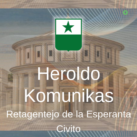
Skip
to
main
content
Heroldo
Komunikas
Retagentejo de la Esperanta
Civito