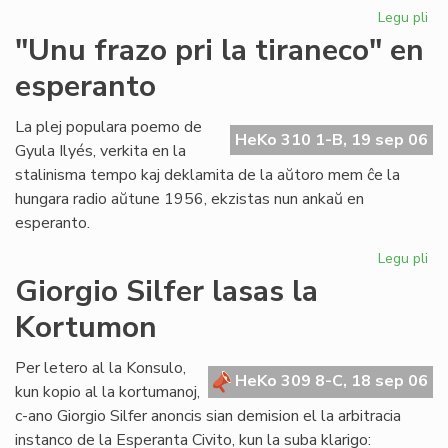
Legu pli
pri
Ni
"Unu frazo pri la tiraneco" en
lit
esperanto
en
PE
ko
La plej populara poemo de
HeKo 310 1-B, 19 sep 06
Gyula Ilyés, verkita en la
stalinisma tempo kaj deklamita de la aŭtoro mem ĉe la
hungara radio aŭtune 1956, ekzistas nun ankaŭ en
esperanto.
Legu pli
pri
"U
Giorgio Silfer lasas la
fra
Kortumon
pri
la
tir
Per letero al la Konsulo,
HeKo 309 8-C, 18 sep 06
en
kun kopio al la kortumanoj,
es
c-ano Giorgio Silfer anoncis sian demision el la arbitracia
instanco de la Esperanta Civito, kun la suba klarigo: