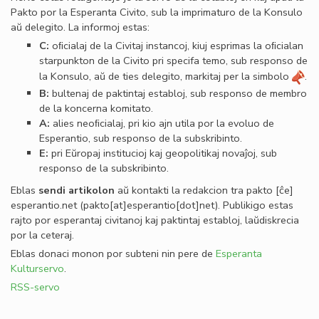
Pakto por la Esperanta Civito, sub la imprimaturo de la Konsulo
aŭ delegito. La informoj estas:
C:
oﬁcialaj de la Civitaj instancoj, kiuj esprimas la oﬁcialan
starpunkton de la Civito pri specifa temo, sub responso de
la Konsulo, aŭ de ties delegito, markitaj per la simbolo
.
B:
bultenaj de paktintaj establoj, sub responso de membro
de la koncerna komitato.
A:
alies neoﬁcialaj, pri kio ajn utila por la evoluo de
Esperantio, sub responso de la subskribinto.
E:
pri Eŭropaj institucioj kaj geopolitikaj novaĵoj, sub
responso de la subskribinto.
Eblas
sendi
artikolon
aŭ kontakti la redakcion tra
pakto
[ĉe]
esperantio
.
net
(pakto[at]esperantio[dot]net)
. Publikigo estas
rajto por esperantaj civitanoj kaj paktintaj establoj, laŭdiskrecia
por la ceteraj.
Eblas donaci monon por subteni nin pere de
Esperanta
Kulturservo
.
RSS-servo