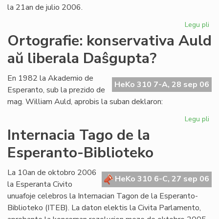
la 21an de julio 2006.
Legu pli
pri
La
Ortografie: konservativa Auld
Li
aŭ liberala Daŝgupta?
Ko
pr
po
En 1982 la Akademio de
HeKo 310 7-A, 28 sep 06
ofi
Esperanto, sub la prezido de
mag. William Auld, aprobis la suban deklaron:
Legu pli
pri
Ort
Internacia Tago de la
ko
Esperanto-Biblioteko
Au
aŭ
lib
La 10an de oktobro 2006
HeKo 310 6-C, 27 sep 06
Da
la Esperanta Civito
unuafoje celebros la Internacian Tagon de la Esperanto-
Biblioteko (ITEB). La daton elektis la Civita Parlamento,