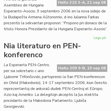
HeKo 310 3-A, 21 sep 06
Int
Asembleo de Hungaria
Esperanto-Asocio, 9 septembro 2006 en la nova sidejo de
la Budapeŝta Armena Aŭtonomio, d-ino Julianna Farkas
prezentis la sekvantan proponon: “Propono pri donaco de la
titolo Honora Prezidanto de la Hungaria Esperanto-Asocio”.
Legu pli
pri
Hu
Nia literaturo en PEN-
Es
konferenco
Aso
Du
ho
La Esperanta PEN-Centro,
HeKo 309 9-B, 19 sep 06
pr
per sia sekretario c-ano
Ljubomir Trifonĉovski, partoprenis la 9an PEN-konferencon
en Ohrid (Makedonio), 14-17 septembro 2006, kiun ĉeestis
reprezentantoj de ankoraŭ dudek PEN-Centroj el Eŭropo,
Azio kaj Ameriko. La delegitojn akceptis la ĵus elektita
prezidanto de la Makedona Parlamento, Ljubiŝa
Georgievski.