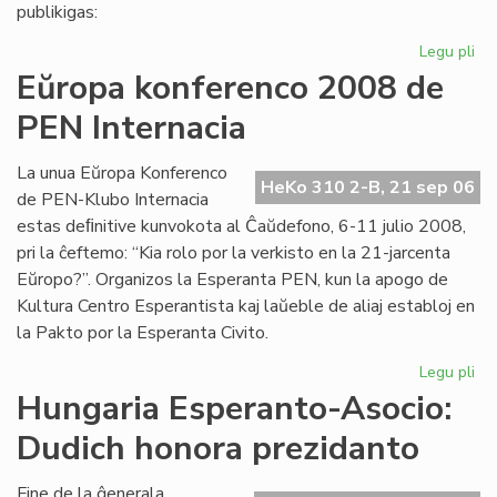
pri
publikigas:
alf
Legu pli
pri
Pri
Eŭropa konferenco 2008 de
Ivo
PEN Internacia
La
kaj
hu
La unua Eŭropa Konferenco
HeKo 310 2-B, 21 sep 06
la
de PEN-Klubo Internacia
estas deﬁnitive kunvokota al Ĉaŭdefono, 6-11 julio 2008,
pri la ĉeftemo: “Kia rolo por la verkisto en la 21-jarcenta
Eŭropo?”. Organizos la Esperanta PEN, kun la apogo de
Kultura Centro Esperantista kaj laŭeble de aliaj establoj en
la Pakto por la Esperanta Civito.
Legu pli
pri
Eŭ
Hungaria Esperanto-Asocio:
ko
Dudich honora prezidanto
20
de
PE
Fine de la ĝenerala