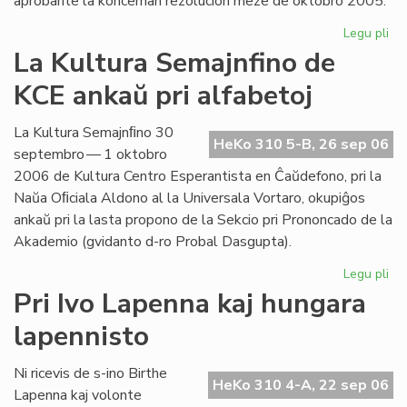
aprobante la koncernan rezolucion meze de oktobro 2005.
Legu pli
pri
Int
La Kultura Semajnfino de
Ta
KCE ankaŭ pri alfabetoj
de
la
Es
La Kultura Semajnﬁno 30
HeKo 310 5-B, 26 sep 06
Bib
septembro — 1 oktobro
2006 de Kultura Centro Esperantista en Ĉaŭdefono, pri la
Naŭa Oﬁciala Aldono al la Universala Vortaro, okupiĝos
ankaŭ pri la lasta propono de la Sekcio pri Prononcado de la
Akademio (gvidanto d-ro Probal Dasgupta).
Legu pli
pri
La
Pri Ivo Lapenna kaj hungara
Kul
lapennisto
Se
de
KC
Ni ricevis de s-ino Birthe
HeKo 310 4-A, 22 sep 06
an
Lapenna kaj volonte