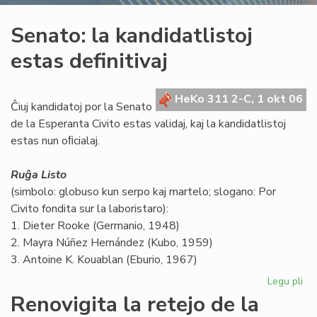
Senato: la kandidatlistoj
estas definitivaj
HeKo 311 2-C, 1 okt 06
Ĉiuj kandidatoj por la Senato
de la Esperanta Civito estas validaj, kaj la kandidatlistoj
estas nun oﬁcialaj.
Ruĝa Listo
(simbolo: globuso kun serpo kaj martelo; slogano: Por
Civito fondita sur la laboristaro):
1. Dieter Rooke (Germanio, 1948)
2. Mayra Núñez Hernández (Kubo, 1959)
3. Antoine K. Kouablan (Eburio, 1967)
Legu pli
pri
Se
Renovigita la retejo de la
la