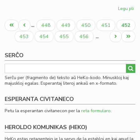
Legu pli
pri
Gio
Pagination
Sil
Unua
Antaŭa
Paĝo
Paĝo
Paĝo
Paĝo
Aktual
448
449
450
451
452
…
la
paĝo
paĝo
paĝo
la
Paĝo
Paĝo
Paĝo
Paĝo
Next
Last
453
454
455
456
…
Ko
page
page
SERĈO
Serĉu per (fragmento de) teksto aŭ HeKo-kodo. Minuskloj kaj
majuskloj egalas. Esperantaj literoj ankaŭ en x-formato.
ESPERANTA CIVITANECO
Petu la esperantan civitanecon per la
reta formularo
.
HEROLDO KOMUNIKAS (HEKO)
HeKo estas retagentejo je la servo de la establoj en kaj apud la