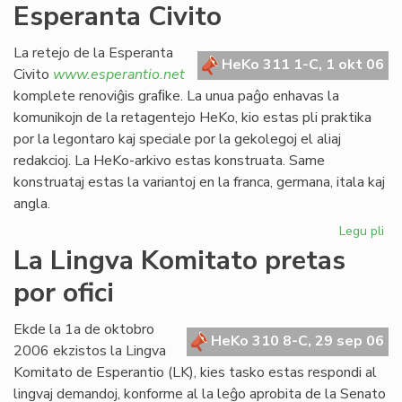
Esperanta Civito
kan
es
def
La retejo de la Esperanta
HeKo 311 1-C, 1 okt 06
Civito
www.esperantio.net
komplete renoviĝis graﬁke. La unua paĝo enhavas la
komunikojn de la retagentejo HeKo, kio estas pli praktika
por la legontaro kaj speciale por la gekolegoj el aliaj
redakcioj. La HeKo-arkivo estas konstruata. Same
konstruataj estas la variantoj en la franca, germana, itala kaj
angla.
Legu pli
pri
Re
La Lingva Komitato pretas
la
por ofici
ret
de
la
Ekde la 1a de oktobro
HeKo 310 8-C, 29 sep 06
Es
2006 ekzistos la Lingva
Civ
Komitato de Esperantio (LK), kies tasko estas respondi al
lingvaj demandoj, konforme al la leĝo aprobita de la Senato