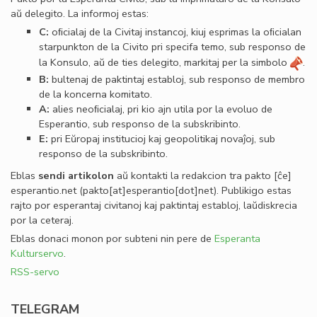
aŭ delegito. La informoj estas:
C:
oﬁcialaj de la Civitaj instancoj, kiuj esprimas la oﬁcialan
starpunkton de la Civito pri specifa temo, sub responso de
la Konsulo, aŭ de ties delegito, markitaj per la simbolo
.
B:
bultenaj de paktintaj establoj, sub responso de membro
de la koncerna komitato.
A:
alies neoﬁcialaj, pri kio ajn utila por la evoluo de
Esperantio, sub responso de la subskribinto.
E:
pri Eŭropaj institucioj kaj geopolitikaj novaĵoj, sub
responso de la subskribinto.
Eblas
sendi
artikolon
aŭ kontakti la redakcion tra
pakto
[ĉe]
esperantio
.
net
(pakto[at]esperantio[dot]net)
. Publikigo estas
rajto por esperantaj civitanoj kaj paktintaj establoj, laŭdiskrecia
por la ceteraj.
Eblas donaci monon por subteni nin pere de
Esperanta
Kulturservo
.
RSS-servo
TELEGRAM