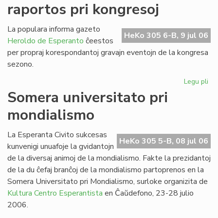
raportos pri kongresoj
de
SU
20
La populara informa gazeto
HeKo 305 6-B, 9 jul 06
Heroldo de Esperanto
ĉeestos
per propraj korespondantoj gravajn eventojn de la kongresa
sezono.
Legu pli
pri
He
Somera universitato pri
de
mondialismo
Es
ra
pri
La Esperanta Civito sukcesas
HeKo 305 5-B, 08 jul 06
ko
kunvenigi unuafoje la gvidantojn
de la diversaj animoj de la mondialismo. Fakte la prezidantoj
de la du ĉefaj branĉoj de la mondialismo partoprenos en la
Somera Universitato pri Mondialismo, surloke organizita de
Kultura Centro Esperantista
en Ĉaŭdefono, 23-28 julio
2006.