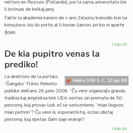
rektoro en Rezovio (Pollando), por la sama universitato kie
li instruas de kelkaj jaroj.
Fakte la akademia kariero de c-ano Zelazny koincidis kun lia
konsuleco, kiu do portis al li bonan ŝancon; pri kio ni aparte
ĝojas.
Legu pli
pri
La
De kia pupitro venas la
Ko
prediko!
far
uni
rek
La direktoro de la portalo
HeKo 306 1-C, 13 jul 06
“Ĝangalo” Flávio Rebello
publike deklaris 26 junio 2006: “Ĉu vere organizaĵo granda,
tradicia kaj ampleksa kiel UEA sentas sin premata de 50
personoj, kiuj provas ludi, eĉ se seriozmiene, “mian lingvon,
mian patrion”? Ĉu vere ni, esperantistoj, estas idiotaj
personoj, kiuj ripetas ĉiam siajn erarojn?
Legu pli
pri