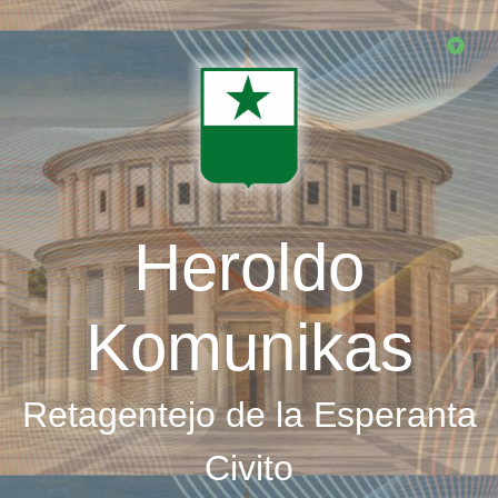
Skip
to
main
content
Heroldo
Komunikas
Retagentejo de la Esperanta
Civito