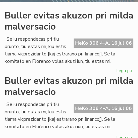
Buller evitas akuzon pri milda
malversacio
“Se iu respondecas pri tiu
HeKo 306 4-A, 16 jul 06
prunto, tiu estas mi, kiu estis
tiama vicprezidanto [kaj estrarano pri ﬁnancoj]. Se la
komitato en Florenco volas akuzi iun, tiu estas mi.
Legu pli
pri
Bul
Buller evitas akuzon pri milda
evi
malversacio
ak
pri
mi
“Se iu respondecas pri tiu
HeKo 306 4-A, 16 jul 06
ma
prunto, tiu estas mi, kiu estis
tiama vicprezidanto [kaj estrarano pri ﬁnancoj]. Se la
komitato en Florenco volas akuzi iun, tiu estas mi.
Legu pli
pri