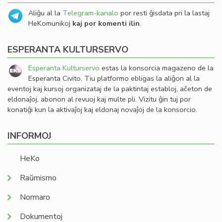
Aliĝu al la
Telegram-kanalo
por resti ĝisdata pri la lastaj
HeKomunikoj
kaj por komenti ilin
.
ESPERANTA KULTURSERVO
Esperanta Kulturservo
estas la konsorcia magazeno de la
Esperanta Civito. Tiu platformo ebligas la aliĝon al la
eventoj kaj kursoj organizataj de la paktintaj establoj, aĉeton de
eldonaĵoj, abonon al revuoj kaj multe pli. Vizitu ĝin tuj por
konatiĝi kun la aktivaĵoj kaj eldonaj novaĵoj de la konsorcio.
INFORMOJ
HeKo
Raŭmismo
Normaro
Dokumentoj