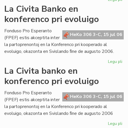
Bul
La Civita Banko en
evi
konferenco pri evoluigo
ak
pri
mi
Fonduso Pro Esperanto
HeKo 306 3-C, 15 jul 06
ma
(FPEF) estis akceptita inter
la partoprenontoj en la Konferenco pri kooperado al
evoluigo, okazonta en Svislando ﬁne de augusto 2006.
Legu pli
pri
La
La Civita banko en
Civ
konferenco pri evoluigo
Ba
en
ko
Fonduso Pro Esperanto
HeKo 306 3-C, 15 jul 06
pri
(FPEF) estis akceptita inter
ev
la partoprenontoj en la Konferenco pri kooperado al
evoluigo, okazonta en Svislando ﬁne de augusto 2006
Legu pli
pri