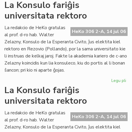
La
La Konsulo fariĝis
Civ
universitata rektoro
ba
en
ko
La redakcio de HeKo gratulas
HeKo 306 2-A, 14 jul 06
pri
al prof. d-ro hab. Walter
ev
Zelazny, Konsulo de la Esperanta Civito, ĵus elektita kiel
rektoro en Rezovio (Pollando), por la sama universitato kie
li instruas de kelkaj jaroj. Fakte la akademia kariero de c-ano
Zelazny koincidis kun lia konsuleco, kiu do portis al li bonan
ŝancon; pri kio ni aparte ĝojas.
Legu pli
pri
La
La Konsulo fariĝis
Ko
universitata rektoro
far
uni
rek
La redakcio de HeKo gratulas
HeKo 306 2-A, 14 jul 06
al prof. d-ro hab. Walter
Zelazny, Konsulo de la Esperanta Civito, ĵus elektita kiel