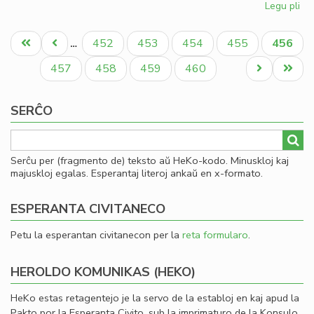
Legu pli
pri
So
Pagination
uni
Unua
Antaŭa
Paĝo
Paĝo
Paĝo
Paĝo
Aktual
452
453
454
455
456
…
pri
paĝo
paĝo
paĝo
mo
Paĝo
Paĝo
Paĝo
Paĝo
Next
Last
457
458
459
460
page
page
SERĈO
Serĉu per (fragmento de) teksto aŭ HeKo-kodo. Minuskloj kaj
majuskloj egalas. Esperantaj literoj ankaŭ en x-formato.
ESPERANTA CIVITANECO
Petu la esperantan civitanecon per la
reta formularo
.
HEROLDO KOMUNIKAS (HEKO)
HeKo estas retagentejo je la servo de la establoj en kaj apud la
Pakto por la Esperanta Civito, sub la imprimaturo de la Konsulo