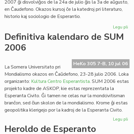
2007 ĝi disvolviĝos de la 24a de julio ĝis la 3a de aŭgusto,
en Ĉaudefono. Okazos kursoj ĉe la katedroj pri literaturo,
historio kaj sociologio de Esperantio.
Legu pli
pri
Es
Definitiva kalendaro de SUM
Fak
2006
20
inv
HeKo 305 7-B, 10 jul 06
La Somera Universitato pri
Mondialismo okazos en Ĉaŭdefono, 23-28 julio 2006. Loka
organizanto:
Kultura Centro Esperantista
. SUM 2006 estas
projekto kadre de ASKOP, kie estas reprezentata la
Esperanta Civito. Ĝi tamen ne celas nur la mondcivitisman
branĉon, sed ĉiun skolon de la mondialismo. Krome ĝi estas
geopolitika klerigejo por la kadroj de la Esperanta Civito.
Legu pli
pri
Def
Heroldo de Esperanto
ka