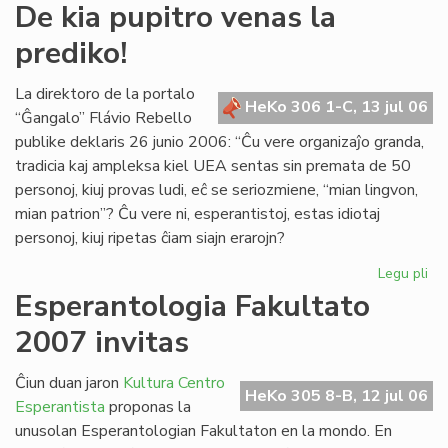
De
De kia pupitro venas la
kia
prediko!
pup
ve
la
La direktoro de la portalo
HeKo 306 1-C, 13 jul 06
pre
“Ĝangalo” Flávio Rebello
publike deklaris 26 junio 2006: “Ĉu vere organizaĵo granda,
tradicia kaj ampleksa kiel UEA sentas sin premata de 50
personoj, kiuj provas ludi, eĉ se seriozmiene, “mian lingvon,
mian patrion”? Ĉu vere ni, esperantistoj, estas idiotaj
personoj, kiuj ripetas ĉiam siajn erarojn?
Legu pli
pri
De
Esperantologia Fakultato
kia
2007 invitas
pup
ve
la
Ĉiun duan jaron
Kultura Centro
HeKo 305 8-B, 12 jul 06
pre
Esperantista
proponas la
unusolan Esperantologian Fakultaton en la mondo. En