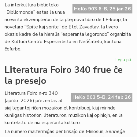
Ma
La interkultura biblioteko
HeKo 903 6-B, 25 jan 26
Bl
“Bibliomonde” estas la unua
ricevinta ekzempleron de la plej nova libro de LF-koop, la
novelaro “Spite kaj sprite” de Etel Zavadlav: la livero
okazis kadre de la hieraŭa “esperanta legorondo” organizita
de Kultura Centro Esperantista en Neŭŝatelo, kantona
ĉefurbo.
Legu pli
pri
Bi
Literatura Foiro 340 frue ĉe
ba
la presejo
de
KC
ini
Literatura Foiro n-ro 340
HeKo 903 5-B, 24 feb 26
(aprilo 2026) prezentas al
siaj legantoj riĉan mozaikon el kontribuoj, kiuj mirinde
kunligas historion, literaturon, muzikon kaj opiniojn, en la
kunteksto de nia esperanta kulturo.
La numero malfermiĝas per lirikaĵo de Minosun,
Senneĝa