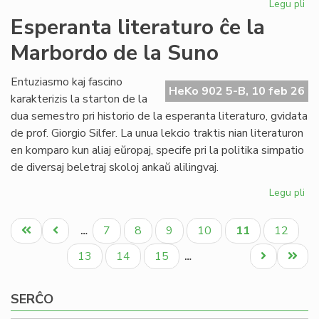
Legu pli
pri
NA
Esperanta literaturo ĉe la
en
Marbordo de la Suno
la
ke
de
Entuziasmo kaj fascino
HeKo 902 5-B, 10 feb 26
la
karakterizis la starton de la
IY
dua semestro pri historio de la esperanta literaturo, gvidata
ku
de prof. Giorgio Silfer. La unua lekcio traktis nian literaturon
en komparo kun aliaj eŭropaj, specife pri la politika simpatio
de diversaj beletraj skoloj ankaŭ alilingvaj.
Legu pli
pri
Es
Pagination
lit
Unua
Antaŭa
Paĝo
Paĝo
Paĝo
Paĝo
Aktuala
Paĝo
7
8
9
10
11
12
…
ĉe
paĝo
paĝo
paĝo
la
Paĝo
Paĝo
Paĝo
Next
Last
13
14
15
…
Ma
page
page
de
SERĈO
la
Su