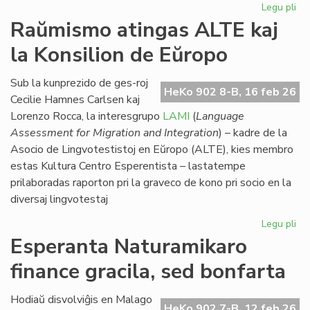
Legu pli
pri
Eki
Raŭmismo atingas ALTE kaj
su
la Konsilion de Eŭropo
la
du
EIE
Sub la kunprezido de ges-roj
HeKo 902 8-B, 16 feb 26
se
Cecilie Hamnes Carlsen kaj
pri
Lorenzo Rocca, la interesgrupo
LAMI
(
Language
lit
Assessment for Migration and Integration
) – kadre de la
Asocio de Lingvotestistoj en Eŭropo (ALTE), kies membro
estas Kultura Centro Esperentista – lastatempe
prilaboradas raporton pri la graveco de kono pri socio en la
diversaj lingvotestaj
Legu pli
pri
Ra
Esperanta Naturamikaro
at
finance gracila, sed bonfarta
AL
kaj
la
Hodiaŭ disvolviĝis en Malago
HeKo 902 7-B, 12 feb 26