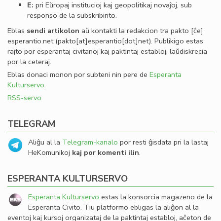
E:
pri Eŭropaj institucioj kaj geopolitikaj novaĵoj, sub
responso de la subskribinto.
Eblas
sendi
artikolon
aŭ kontakti la redakcion tra
pakto
[ĉe]
esperantio
.
net
(pakto[at]esperantio[dot]net)
. Publikigo estas
rajto por esperantaj civitanoj kaj paktintaj establoj, laŭdiskrecia
por la ceteraj.
Eblas donaci monon por subteni nin pere de
Esperanta
Kulturservo
.
RSS-servo
TELEGRAM
Aliĝu al la
Telegram-kanalo
por resti ĝisdata pri la lastaj
HeKomunikoj
kaj por komenti ilin
.
ESPERANTA KULTURSERVO
Esperanta Kulturservo
estas la konsorcia magazeno de la
Esperanta Civito. Tiu platformo ebligas la aliĝon al la
eventoj kaj kursoj organizataj de la paktintaj establoj, aĉeton de