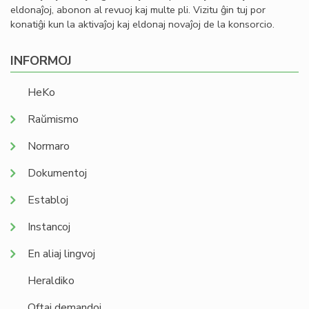
eldonaĵoj, abonon al revuoj kaj multe pli. Vizitu ĝin tuj por
konatiĝi kun la aktivaĵoj kaj eldonaj novaĵoj de la konsorcio.
INFORMOJ
HeKo
Raŭmismo
Normaro
Dokumentoj
Establoj
Instancoj
En aliaj lingvoj
Heraldiko
Oftaj demandoj