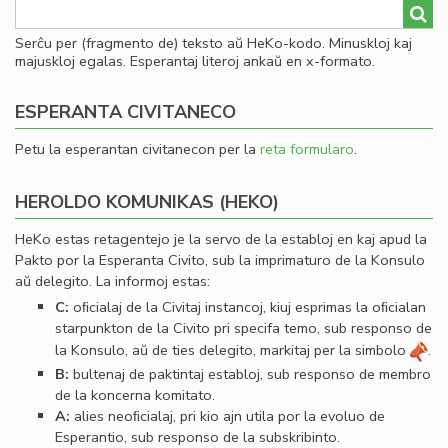
Serĉu per (fragmento de) teksto aŭ HeKo-kodo. Minuskloj kaj
majuskloj egalas. Esperantaj literoj ankaŭ en x-formato.
ESPERANTA CIVITANECO
Petu la esperantan civitanecon per la
reta formularo
.
HEROLDO KOMUNIKAS (HEKO)
HeKo estas retagentejo je la servo de la establoj en kaj apud la
Pakto por la Esperanta Civito, sub la imprimaturo de la Konsulo
aŭ delegito. La informoj estas:
C:
oﬁcialaj de la Civitaj instancoj, kiuj esprimas la oﬁcialan
starpunkton de la Civito pri specifa temo, sub responso de
la Konsulo, aŭ de ties delegito, markitaj per la simbolo
.
B:
bultenaj de paktintaj establoj, sub responso de membro
de la koncerna komitato.
A:
alies neoﬁcialaj, pri kio ajn utila por la evoluo de
Esperantio, sub responso de la subskribinto.