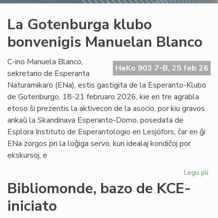
La Gotenburga klubo
bonvenigis Manuelan Blanco
C-ino Manuela Blanco,
HeKo 903 7-B, 25 feb 26
sekretario de Esperanta
Naturamikaro (ENa), estis gastigita de la Esperanto-Klubo
de Gotenburgo, 18-21 februaro 2026, kie en tre agrabla
etoso ŝi prezentis la aktivecon de la asocio, por kiu gravos
ankaŭ la Skandinava Esperanto-Domo, posedata de
Esplora Instituto de Esperantologio en Lesjöfors, ĉar en ĝi
ENa zorgos pri la loĝiga servo, kun idealaj kondiĉoj por
ekskursoj, e
Legu pli
pri
La
Bibliomonde, bazo de KCE-
Go
iniciato
kl
bo