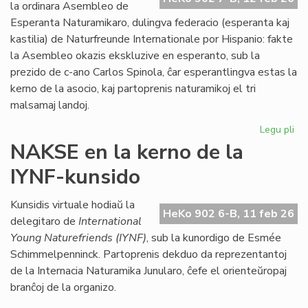
Kon
la ordinara Asembleo de
de
Esperanta Naturamikaro, dulingva federacio (esperanta kaj
Eŭ
kastilia) de Naturfreunde Internationale por Hispanio: fakte
la Asembleo okazis ekskluzive en esperanto, sub la
prezido de c-ano Carlos Spinola, ĉar esperantlingva estas la
kerno de la asocio, kaj partoprenis naturamikoj el tri
malsamaj landoj.
Legu pli
pri
Es
NAKSE en la kerno de la
Na
IYNF-kunsido
fi
gra
se
Kunsidis virtuale hodiaŭ la
HeKo 902 6-B, 11 feb 26
bo
delegitaro de
International
Young Naturefriends (IYNF)
, sub la kunordigo de Esmée
Schimmelpenninck. Partoprenis dekduo da reprezentantoj
de la Internacia Naturamika Junularo, ĉefe el orienteŭropaj
branĉoj de la organizo.