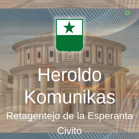
Skip
to
main
content
Heroldo
Komunikas
Retagentejo de la Esperanta
Civito