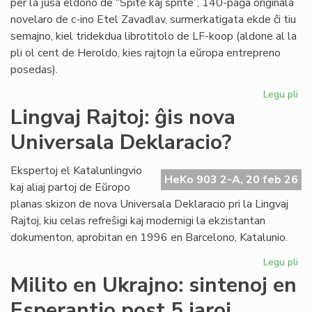
per la ĵusa eldono de “Spite kaj sprite”, 140-paĝa originala
novelaro de c-ino Etel Zavadlav, surmerkatigata ekde ĉi tiu
semajno, kiel tridekdua librotitolo de LF-koop (aldone al la
pli ol cent de Heroldo, kies rajtojn la eŭropa entrepreno
posedas).
Legu pli
pri
No
Lingvaj Rajtoj: ĝis nova
per
Universala Deklaracio?
en
la
ori
Ekspertoj el Katalunlingvio
HeKo 903 2-A, 20 feb 26
es
kaj aliaj partoj de Eŭropo
no
planas skizon de nova Universala Deklaracio pri la Lingvaj
Rajtoj, kiu celas refreŝigi kaj modernigi la ekzistantan
dokumenton, aprobitan en 1996 en Barcelono, Katalunio.
Legu pli
pri
Lin
Milito en Ukrajno: sintenoj en
Raj
Esperantio post 5 jaroj
ĝis