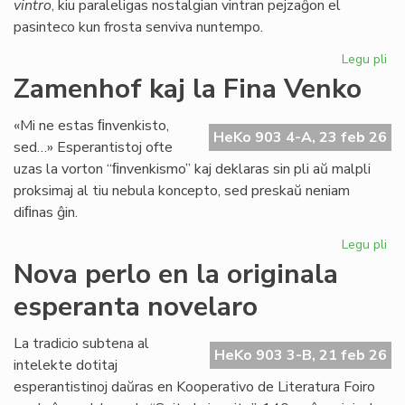
vintro
, kiu paraleligas nostalgian vintran pejzaĝon el
pasinteco kun frosta senviva nuntempo.
Legu pli
pri
Lit
Zamenhof kaj la Fina Venko
Foi
34
«Mi ne estas ﬁnvenkisto,
fru
HeKo 903 4-A, 23 feb 26
sed…» Esperantistoj ofte
ĉe
uzas la vorton “ﬁnvenkismo” kaj deklaras sin pli aŭ malpli
la
proksimaj al tiu nebula koncepto, sed preskaŭ neniam
pr
diﬁnas ĝin.
Legu pli
pri
Za
Nova perlo en la originala
kaj
esperanta novelaro
la
Fin
Ve
La tradicio subtena al
HeKo 903 3-B, 21 feb 26
intelekte dotitaj
esperantistinoj daŭras en Kooperativo de Literatura Foiro