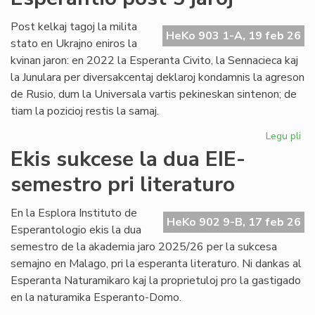
no
Un
Post kelkaj tagoj la milita
HeKo 903 1-A, 19 feb 26
De
stato en Ukrajno eniros la
kvinan jaron: en 2022 la Esperanta Civito, la Sennacieca kaj
la Junulara per diversakcentaj deklaroj kondamnis la agreson
de Rusio, dum la Universala vartis pekineskan sintenon; de
tiam la pozicioj restis la samaj.
Legu pli
pri
Mil
Ekis sukcese la dua EIE-
en
semestro pri literaturo
Ukr
sin
en
En la Esplora Instituto de
HeKo 902 9-B, 17 feb 26
Es
Esperantologio ekis la dua
po
semestro de la akademia jaro 2025/26 per la sukcesa
5
semajno en Malago, pri la esperanta literaturo. Ni dankas al
jar
Esperanta Naturamikaro kaj la proprietuloj pro la gastigado
en la naturamika Esperanto-Domo.