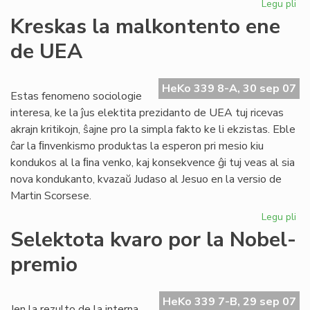
Legu pli
pri
Inv
Kreskas la malkontento ene
al
de UEA
CN
HeKo 339 8-A, 30 sep 07
Estas fenomeno sociologie
interesa, ke la ĵus elektita prezidanto de UEA tuj ricevas
akrajn kritikojn, ŝajne pro la simpla fakto ke li ekzistas. Eble
ĉar la ﬁnvenkismo produktas la esperon pri mesio kiu
kondukos al la ﬁna venko, kaj konsekvence ĝi tuj veas al sia
nova kondukanto, kvazaŭ Judaso al Jesuo en la versio de
Martin Scorsese.
Legu pli
pri
Kr
Selektota kvaro por la Nobel-
la
premio
ma
en
de
HeKo 339 7-B, 29 sep 07
UE
Jen la rezulto de la interna