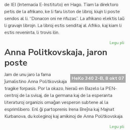
de IEI (Internacia E-Instituto) en Hago. Tiam la direktoro
petis de la afrikano, ke li faru liston de libroj, kiujn li poste
sendos al li. “Donacon oni ne rifuzas”. La afrikano elektis laŭ
li gravajn librojn. La libroj estis senditaj al Afriko, kaj kiam li
estis reveninta, li trovis ilin.
Legu pli
pri
Vul
Anna Politkovskaja, jaron
av
poste
pri
la
mo
Jam de unu jaro la fama
HeKo 340 2-B, 8 okt 07
po
ĵurnalistino Anna Politkovskaja
Afr
tragike forpasis. Por la okazo, hieraŭ en Bazelo la PEN-
centroj de la svisaj, de la germana kaj de la esperanta
literaturoj organizis omaĝan vesperon subtene al la
esprimlibero. Enl ĝi partoprenis Irena Breĵna kaj Majnat
Kurbanova, du koleginoj kaj amikinoj de Anna Politkovskaja.
Legu pli
pri