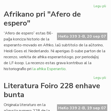
Legu pli
pri
Ap
Afrikano pri "Afero de
"Es
espero"
Tr
n-
ro
“Afero de espero” estas 86-
HeKo 339 3-B, 20 sep 07
21
paĝa konciza historio de la
esperanto-movado en Afriko, laŭ subtitolo de la aŭtorino,
Heidi Goes el Nederlando. Ni aperigas ĉi-sube parton de la
recenzo, verkita de afrika esperantologo, por periodaĵoj
de LF-koop. La recenzo estas grava kontribuo al la
historiograﬁo pri
la afrika Esperantio
.
Legu pli
pri
Af
Literatura Foiro 228 enhave
pri
bunta
"A
de
es
Originala literaturo en la
HeKo 339 2-B, 19 sep 07
aŭgusta numero 228 de la