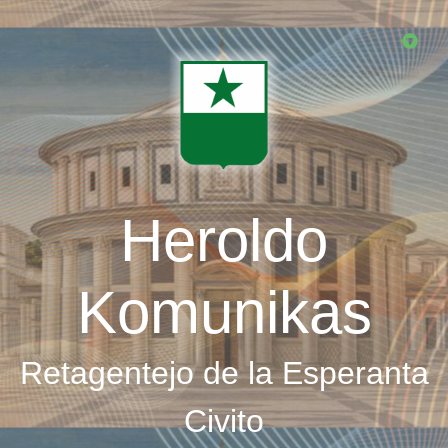
Skip
to
main
content
Heroldo
Komunikas
Retagentejo de la Esperanta
Civito