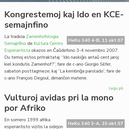
Kongrestemoj kaj Ido en KCE-
semajnfino
La tradicia
Zamenhofologia
HeKo 340 4-B, 11 okt 07
Semajnﬁno
de
Kultura Centro
Esperantista
okazos en Ĉaŭdefono 3-4 novembro 2007.
Du temoj estos pritraktataj: “Ido naskiĝis antaŭ cent jaroj:
kiel kondutis Zamenhof?”, fare de c-ano Giorgio Silfer,
sabaton posttagmeze; kaj “La kembriĝa parolado”, fare de
c-ano François Degoul, dimanĉon matene.
Legu pli
pri
Ko
Vulturoj avidas pri la mono
kaj
por Afriko
Ido
en
KC
En somero 1999 afrika
HeKo 340 3-A, 10 okt 07
se
esperantisto vizitis la sidejon