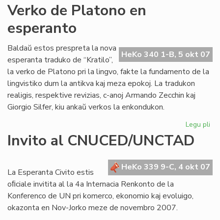
An
Verko de Platono en
Pol
esperanto
jar
po
Baldaŭ estos prespreta la nova
HeKo 340 1-B, 5 okt 07
esperanta traduko de “Kratilo”,
la verko de Platono pri la lingvo, fakte la fundamento de la
lingvistiko dum la antikva kaj meza epokoj. La tradukon
realigis, respektive revizias, c-anoj Armando Zecchin kaj
Giorgio Silfer, kiu ankaŭ verkos la enkondukon.
Legu pli
pri
Ve
Invito al CNUCED/UNCTAD
de
Pl
en
HeKo 339 9-C, 4 okt 07
La Esperanta Civito estis
es
oﬁciale invitita al la 4a Internacia Renkonto de la
Konferenco de UN pri komerco, ekonomio kaj evoluigo,
okazonta en Nov-Jorko meze de novembro 2007.