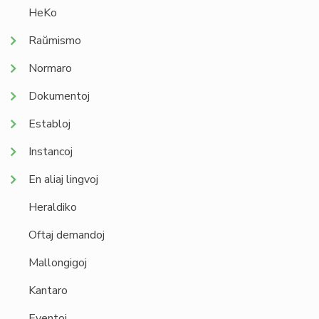
HeKo
Raŭmismo
Normaro
Dokumentoj
Establoj
Instancoj
En aliaj lingvoj
Heraldiko
Oftaj demandoj
Mallongigoj
Kantaro
Eventoj