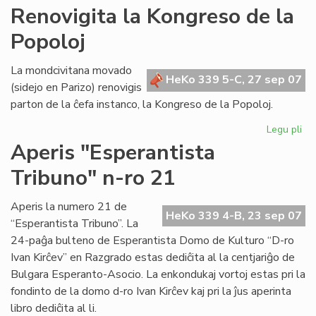
AR
Renovigita la Kongreso de la
tre
Popoloj
su
en
Po
La mondcivitana movado
HeKo 339 5-C, 27 sep 07
(sidejo en Parizo) renovigis
parton de la ĉefa instanco, la Kongreso de la Popoloj.
Legu pli
pri
Re
Aperis "Esperantista
la
Tribuno" n-ro 21
Ko
de
la
Aperis la numero 21 de
HeKo 339 4-B, 23 sep 07
Po
“Esperantista Tribuno”. La
24-paĝa bulteno de Esperantista Domo de Kulturo “D-ro
Ivan Kirĉev” en Razgrado estas dediĉita al la centjariĝo de
Bulgara Esperanto-Asocio. La enkondukaj vortoj estas pri la
fondinto de la domo d-ro Ivan Kirĉev kaj pri la ĵus aperinta
libro dediĉita al li.