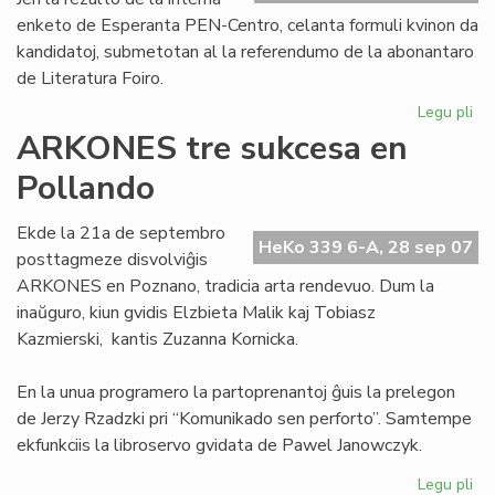
enketo de Esperanta PEN-Centro, celanta formuli kvinon da
kandidatoj, submetotan al la referendumo de la abonantaro
de Literatura Foiro.
Legu pli
pri
Se
ARKONES tre sukcesa en
kv
Pollando
po
la
No
Ekde la 21a de septembro
HeKo 339 6-A, 28 sep 07
pr
posttagmeze disvolviĝis
ARKONES en Poznano, tradicia arta rendevuo. Dum la
inaŭguro, kiun gvidis Elzbieta Malik kaj Tobiasz
Kazmierski, kantis Zuzanna Kornicka.
En la unua programero la partoprenantoj ĝuis la prelegon
de Jerzy Rzadzki pri “Komunikado sen perforto”. Samtempe
ekfunkciis la libroservo gvidata de Pawel Janowczyk.
Legu pli
pri