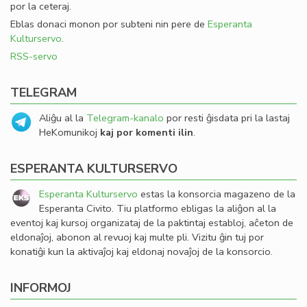
por la ceteraj.
Eblas donaci monon por subteni nin pere de
Esperanta
Kulturservo
.
RSS-servo
TELEGRAM
Aliĝu al la
Telegram-kanalo
por resti ĝisdata pri la lastaj
HeKomunikoj
kaj por komenti ilin
.
ESPERANTA KULTURSERVO
Esperanta Kulturservo
estas la konsorcia magazeno de la
Esperanta Civito. Tiu platformo ebligas la aliĝon al la
eventoj kaj kursoj organizataj de la paktintaj establoj, aĉeton de
eldonaĵoj, abonon al revuoj kaj multe pli. Vizitu ĝin tuj por
konatiĝi kun la aktivaĵoj kaj eldonaj novaĵoj de la konsorcio.
INFORMOJ