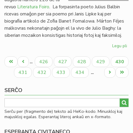
revuo
Literatura Foiro
. La forpasinta poeto Julius Balbin
ricevas omaĝon per sia poemo pri Janis Lipke kaj per
biograﬁa artikolo de Zoﬁa Banet Fornalowa. Márton Féjes
malkovras nekonatajn paĝojn el la vivo de Julio Baghy: la
siberian mozaikon konsistigas historiaj fotoj kaj faksimiloj.
Legu pli
pri
Lit
Pagination
Foi
Unua
Antaŭa
Paĝo
Paĝo
Paĝo
Paĝo
Aktual
426
427
428
429
430
…
22
paĝo
paĝo
paĝo
en
Paĝo
Paĝo
Paĝo
Paĝo
Next
Last
431
432
433
434
…
bu
page
page
SERĈO
Serĉu per (fragmento de) teksto aŭ HeKo-kodo. Minuskloj kaj
majuskloj egalas. Esperantaj literoj ankaŭ en x-formato.
ESPERANTA CIVITANECO