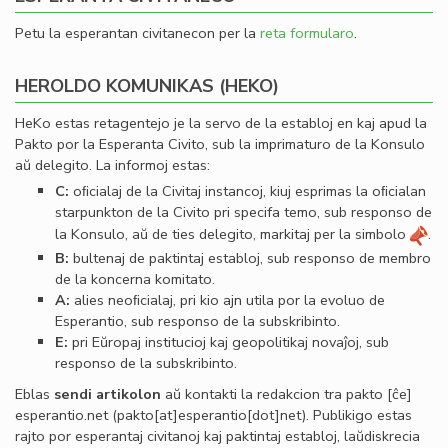
Petu la esperantan civitanecon per la
reta formularo
.
HEROLDO KOMUNIKAS (HEKO)
HeKo estas retagentejo je la servo de la establoj en kaj apud la
Pakto por la Esperanta Civito, sub la imprimaturo de la Konsulo
aŭ delegito. La informoj estas:
C:
oﬁcialaj de la Civitaj instancoj, kiuj esprimas la oﬁcialan
starpunkton de la Civito pri specifa temo, sub responso de
la Konsulo, aŭ de ties delegito, markitaj per la simbolo
.
B:
bultenaj de paktintaj establoj, sub responso de membro
de la koncerna komitato.
A:
alies neoﬁcialaj, pri kio ajn utila por la evoluo de
Esperantio, sub responso de la subskribinto.
E:
pri Eŭropaj institucioj kaj geopolitikaj novaĵoj, sub
responso de la subskribinto.
Eblas
sendi
artikolon
aŭ kontakti la redakcion tra
pakto
[ĉe]
esperantio
.
net
(pakto[at]esperantio[dot]net)
. Publikigo estas
rajto por esperantaj civitanoj kaj paktintaj establoj, laŭdiskrecia