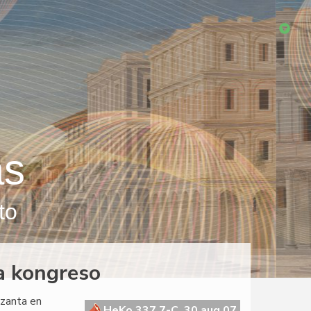
as
to
a kongreso
azanta en
HeKo 337 7-C, 30 aug 07