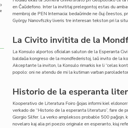
Hodiaŭ ekas la Somera Universitato pri Geopolitiko ĉe 
mo
en Ĉaŭdefono. Inter la invititaj prelegontoj estas du ambas
de
membroj de PEN Internacia: bedaŭrinde ne ĉiuj ĉeestos, p
György Nanovfszky liveris tre interesan tekston pri la sit
La Civito invitita de la Mond
La Konsulo alportos oﬁcialan saluton de la Esperanta Civit
baldaŭa kongreso de la mondfederistoj, laŭ invito de la 
Akceptante la inviton, la Konsulo rimarkis ke li “celas kon
popolo: oni ne atendu de mi la kutiman varban paroladeton 
Historio de la esperanta lite
Kooperativo de Literatura Foiro ĝojas informi kiel eldonon
verkado de “Historio de la esperanta literaturo”, fare de pr
Giorgio Silfer. La verko ampleksos probable 500 paĝojn, ka
novelaro kaj alia pri poezio originale en esperanto, kiuj r