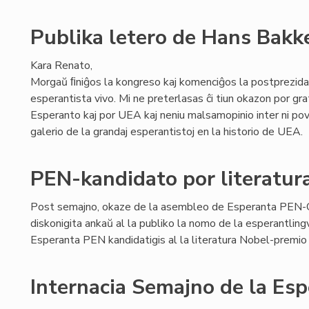
Publika letero de Hans Bakke
Kara Renato,
Morgaŭ ﬁniĝos la kongreso kaj komenciĝos la postprezida
esperantista vivo. Mi ne preterlasas ĉi tiun okazon por grat
Esperanto kaj por UEA kaj neniu malsamopinio inter ni pova
galerio de la grandaj esperantistoj en la historio de UEA.
PEN-kandidato por literatur
Post semajno, okaze de la asembleo de Esperanta PEN-C
diskonigita ankaŭ al la publiko la nomo de la esperantlingv
Esperanta PEN kandidatigis al la literatura Nobel-premio
Internacia Semajno de la Es