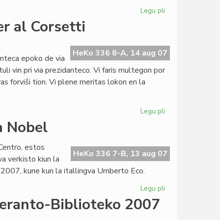
Legu pli
pri
Historio
r al Corsetti
de
la
esperanta
HeKo 336 8-A, 14 aug 07
nteca epoko de via
literaturo
uli vin pri via prezidanteco. Vi faris multegon por
s forviŝi tion. Vi plene meritas lokon en la
Legu pli
pri
Publika
a Nobel
letero
de
entro, estos
Hans
HeKo 336 7-B, 13 aug 07
a verkisto kiun la
Bakker
 2007, kune kun la itallingva Umberto Eco.
al
Corsetti
Legu pli
pri
PEN-
peranto-Biblioteko 2007
kandidato
por