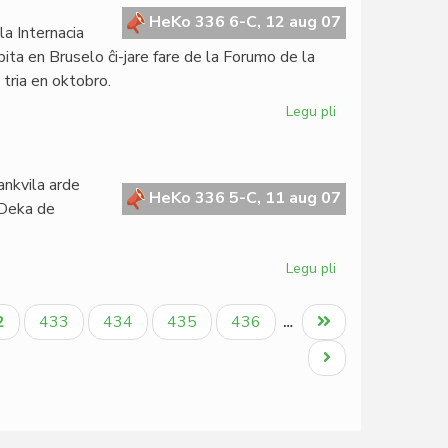
literatura
HeKo 336 6-C, 12 aug 07
la Internacia
Nobel
ita en Bruselo ĉi-jare fare de la Forumo de la
 tria en oktobro.
Legu pli
pri
Internacia
Semajno
de
rankvila arde
la
HeKo 336 5-C, 11 aug 07
 Deka de
Esperanto-
Biblioteko
2007
Legu pli
pri
Alia
Esperantio
tuala
Paĝo
Paĝo
Paĝo
Paĝo
Last
2
433
434
435
436
…
eblas
ĝo
page
Next
page