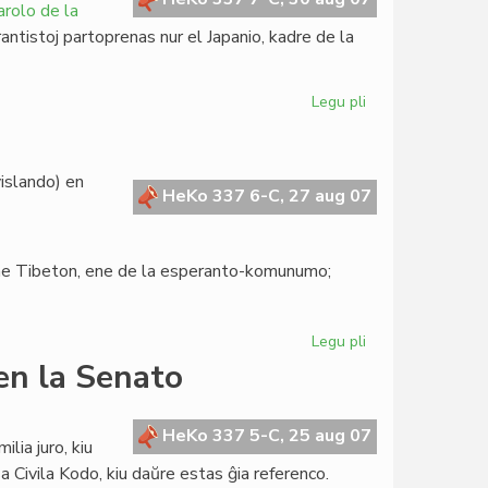
arolo de la
rantistoj partoprenas nur el Japanio, kadre de la
Legu pli
pri
Esperanto
en
mondfederisma
vislando) en
kongreso
HeKo 337 6-C, 27 aug 07
erne Tibeton, ene de la esperanto-komunumo;
Legu pli
pri
Senata
 en la Senato
rezolucio
pri
Tibeto
HeKo 337 5-C, 25 aug 07
lia juro, kiu
Civila Kodo, kiu daŭre estas ĝia referenco.