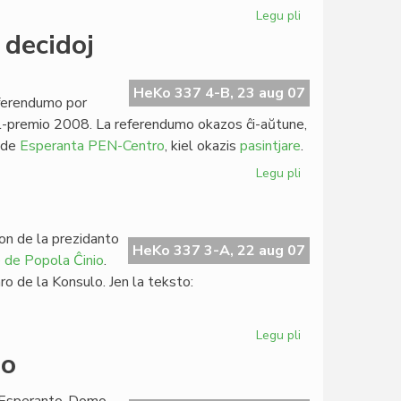
Legu pli
pri
Familia
 decidoj
juro,
Tibeto,
klimato
HeKo 337 4-B, 23 aug 07
eferendumo por
en
bel-premio 2008. La referendumo okazos ĉi-aŭtune,
la
o de
Esperanta PEN-Centro
, kiel okazis
pasintjare
.
Senato
Legu pli
pri
PEN-
Asembleo
kun
ion de la prezidanto
interesaj
HeKo 337 3-A, 22 aug 07
e de Popola Ĉinio
.
decidoj
ro de la Konsulo. Jen la teksto:
Legu pli
pri
IKEL-
do
deklaro
pri