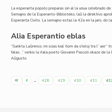
La esperanta popolo preparas sin al la unua celebrado de 
Semajno de la Esperanto-Biblioteko, laŭ la direktivo aprob
Esperanta Civito. La semajno estas la 42a en la jaro, do la
Alia Esperantio eblas
“Sankta Laŭrenco, mi scias kial tiom da steloj tra l” aer” t
falas…” verkis la itala poeto Giovanni Pascoli okaze de la
Aŭgusto.
Pagination
Unua
Antaŭa
Paĝo
Paĝo
Paĝo
Paĝo
Ak
428
429
430
431
43
…
paĝo
paĝo
pa