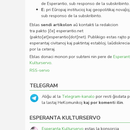
de Esperantio, sub responso de la subskribinto.
E:
pri Eŭropaj institucioj kaj geopolitikaj novaĵoj
sub responso de la subskribinto.
Eblas
sendi
artikolon
aŭ kontakti la redakcion
tra
pakto
[ĉe]
esperantio
.
net
(pakto[at]esperantio[dot]net)
. Publikigo estas rajto 
esperantaj civitanoj kaj paktintaj establoj, laŭdiskrecia
por la ceteraj.
Eblas donaci monon por subteni nin pere de
Esperant
Kulturservo
.
RSS-servo
TELEGRAM
Aliĝu al la
Telegram-kanalo
por resti ĝisdata p
la lastaj HeKomunikoj
kaj por komenti ilin
.
ESPERANTA KULTURSERVO
Esperanta Kulturservo
estas la konsorcia