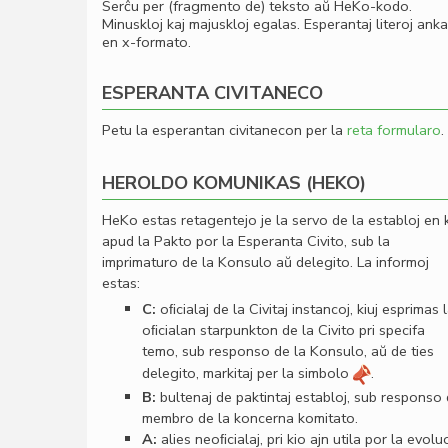
Serĉu per (fragmento de) teksto aŭ HeKo-kodo.
Minuskloj kaj majuskloj egalas. Esperantaj literoj ank
en x-formato.
ESPERANTA CIVITANECO
Petu la esperantan civitanecon per la
reta formularo
.
HEROLDO KOMUNIKAS (HEKO)
HeKo estas retagentejo je la servo de la establoj en 
apud la Pakto por la Esperanta Civito, sub la
imprimaturo de la Konsulo aŭ delegito. La informoj
estas:
C:
oﬁcialaj de la Civitaj instancoj, kiuj esprimas 
oﬁcialan starpunkton de la Civito pri specifa
temo, sub responso de la Konsulo, aŭ de ties
delegito, markitaj per la simbolo
.
B:
bultenaj de paktintaj establoj, sub responso
membro de la koncerna komitato.
A:
alies neoﬁcialaj, pri kio ajn utila por la evolu