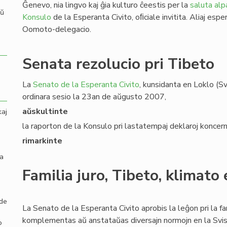
Ĝenevo, nia lingvo kaj ĝia kulturo ĉeestis per la
saluta alp
aŭ
Konsulo
de la Esperanta Civito, oﬁciale invitita. Aliaj espe
Oomoto-delegacio.
Senata rezolucio pri Tibeto
La
Senato de la Esperanta Civito
, kunsidanta en Loklo (S
ordinara sesio la 23an de aŭgusto 2007,
aŭskultinte
kaj
la raporton de la Konsulo pri lastatempaj deklaroj konc
rimarkinte
la
Familia juro, Tibeto, klimato
 de
La Senato de la Esperanta Civito aprobis la leĝon pri la fami
komplementas aŭ anstataŭas diversajn normojn en la Svisa 
o