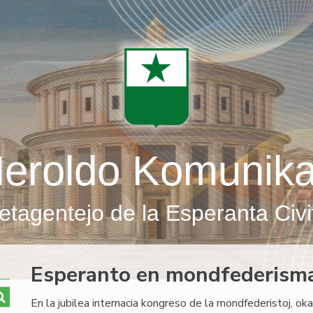
eroldo Komunik
etagentejo de la Esperanta Civi
Esperanto en mondfederism
En la jubilea internacia kongreso de la mondfederistoj, ok