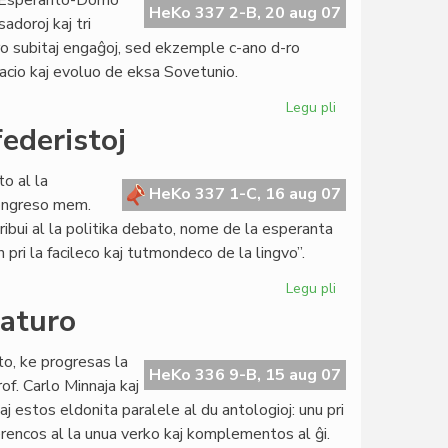
la Esperanto-Domo
Tibeto
HeKo 337 2-B, 20 aug 07
adoroj kaj tri
ro subitaj engaĝoj, sed ekzemple c-ano d-ro
uacio kaj evoluo de eksa Sovetunio.
Legu pli
pri
Geopolitiko
federistoj
en
KCE,
o al la
Svislando
HeKo 337 1-C, 16 aug 07
kongreso mem.
tribui al la politika debato, nome de la esperanta
pri la facileco kaj tutmondeco de la lingvo”.
Legu pli
pri
La
raturo
Civito
invitita
to, ke progresas la
de
HeKo 336 9-B, 15 aug 07
of. Carlo Minnaja kaj
la
j estos eldonita paralele al du antologioj: unu pri
Mondfederistoj
eferencos al la unua verko kaj komplementos al ĝi.