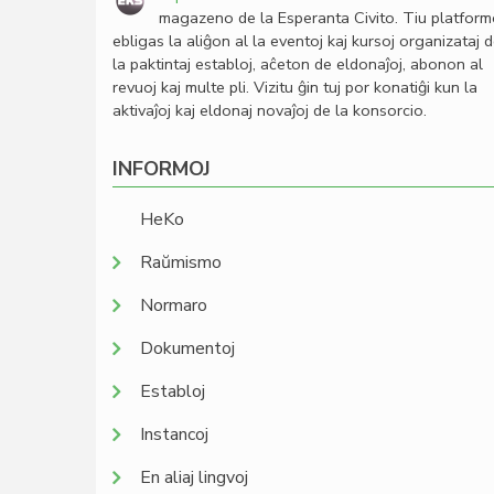
magazeno de la Esperanta Civito. Tiu platfor
ebligas la aliĝon al la eventoj kaj kursoj organizataj 
la paktintaj establoj, aĉeton de eldonaĵoj, abonon al
revuoj kaj multe pli. Vizitu ĝin tuj por konatiĝi kun la
aktivaĵoj kaj eldonaj novaĵoj de la konsorcio.
INFORMOJ
HeKo
Raŭmismo
Normaro
Dokumentoj
Establoj
Instancoj
En aliaj lingvoj