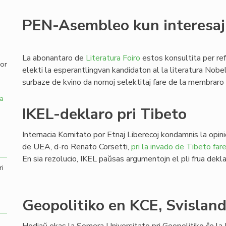
,
PEN-Asembleo kun interesaj
La abonantaro de
Literatura Foiro
estos konsultita per r
por
elekti la esperantlingvan kandidaton al la literatura No
surbaze de kvino da nomoj selektitaj fare de la membrar
a
IKEL-deklaro pri Tibeto
Internacia Komitato por Etnaj Liberecoj kondamnis la opin
de UEA, d-ro Renato Corsetti,
pri la invado de Tibeto far
En sia rezolucio, IKEL paŭsas argumentojn el pli frua dekla
ri
Geopolitiko en KCE, Svislan